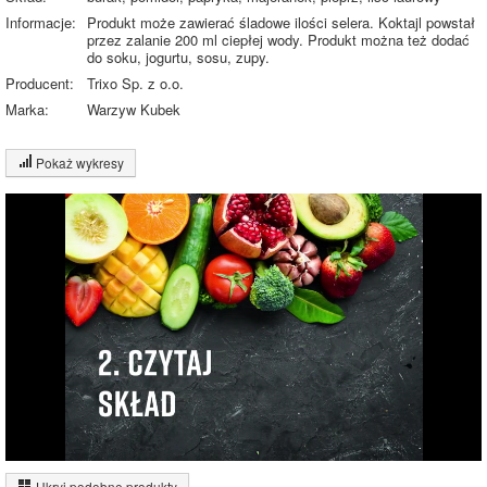
Informacje:
Produkt może zawierać śladowe ilości selera. Koktajl powstał
przez zalanie 200 ml ciepłej wody. Produkt można też dodać
do soku, jogurtu, sosu, zupy.
Producent:
Trixo Sp. z o.o.
Marka:
Warzyw Kubek
Pokaż wykresy
Wykres składu produktu
Białko (1%)
Węglowodany
(4%)
Pozostałe (95%)
95%
Wykres źródeł energii produktu
Energia z białek
(18%)
Ukryj podobne produkty