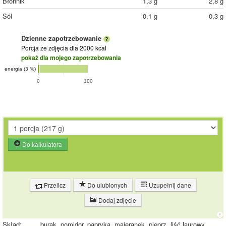
Błonnik
1,3 g
2,8 g
Sól
0,1 g
0,3 g
Dzienne zapotrzebowanie
Porcja ze zdjęcia
dla 2000 kcal
pokaż dla mojego zapotrzebowania
energia (3 %)
0
100
Do kalkulatora
Przelicz
Do ulubionych
Uzupełnij dane
Dodaj zdjęcie
Skład:
burak, pomidor, papryka, majeranek, pieprz, liść laurowy