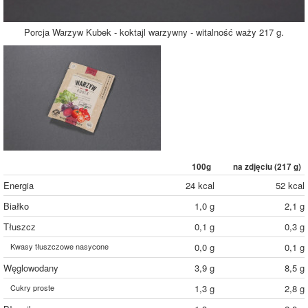
Porcja Warzyw Kubek - koktajl warzywny - witalność waży 217 g.
100g
na zdjęciu (
217
g)
Energia
24 kcal
52 kcal
Białko
1,0 g
2,1 g
Tłuszcz
0,1 g
0,3 g
Kwasy tłuszczowe nasycone
0,0 g
0,1 g
Węglowodany
3,9 g
8,5 g
Cukry proste
1,3 g
2,8 g