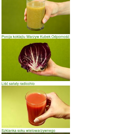
Porcja koktajlu Warzyw Kubek Odporność
Liść sałaty radicchio
Szklanka soku wielowarzywnego