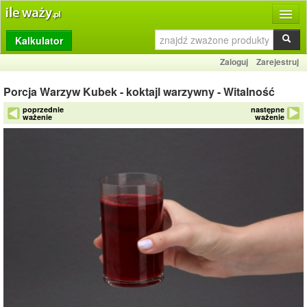
Kalkulator
Produkty
Zaloguj
Zarejestruj
Dziennik
Porcja Warzyw Kubek - koktajl warzywny - Witalność
Przelicznik
poprzednie
następne
ważenie
ważenie
Porównywarka
Porady
Słownik
O stronie
Kontakt