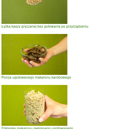
Łyżka kaszy gryczanej bez gotowania po przyrządzeniu
Porcja ugotowanego makaronu karobowego
Szklanka makaronu owsianego ugotowanego