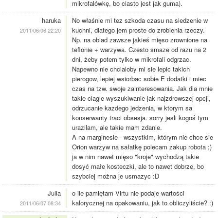
mikrofalówkę, bo ciasto jest jak guma).
haruka
No właśnie mi tez szkoda czasu na siedzenie w
kuchni, dlatego jem proste do zrobienia rzeczy.
2011/06/06 22:20
Np. na obiad zawsze jakieś mięso zrownione na
teflonie + warzywa. Czesto smaze od razu na 2
dni, żeby potem tylko w mikrofali odgrzac.
Napewno nie chcialoby mi sie lepic takich
pierogow, lepiej wsiorbac sobie E dodatki i miec
czas na tzw. swoje zainteresowania. Jak dla mnie
takie ciagle wyszukiwanie jak najzdrowszej opcji,
odrzucanie kazdego jedzenia, w ktorym sa
konserwanty traci obsesja. sorry jesli kogoś tym
urazilam, ale takie mam zdanie.
A na marginesie - wszystkim, którym nie chce sie
Orion warzyw na sałatkę polecam zakup robota ;)
ja w nim nawet mięso "kroje" wychodzą takie
dosyć małe kosteczki, ale to nawet dobrze, bo
szybciej można je usmazyc :D
Julia
o ile pamiętam Virtu nie podaje wartości
kalorycznej na opakowaniu, jak to obliczyliście? :)
2011/06/07 08:34