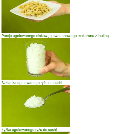
prasowanie
prowadzenie samochodu
0
5
10
czas w minutach
Porcja ugotowanego niskowęglowodanowego makaronu z inuliną
Szklanka ugotowanego ryżu do sushi
Łyżka ugotowanego ryżu do sushi