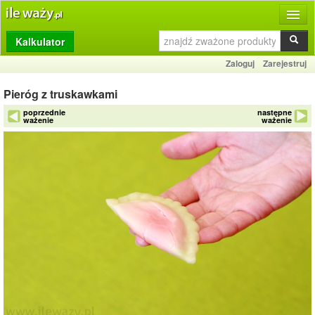
Kalkulator
Produkty
Zaloguj
Zarejestruj
Dziennik
Pieróg z truskawkami
Przelicznik
poprzednie
następne
ważenie
ważenie
Porównywarka
Porady
Słownik
O stronie
Kontakt