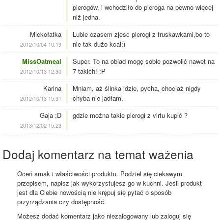
pierogów, i wchodziło do pieroga na pewno więcej
niż jedna.
Mlekołatka
Lubie czasem zjesc pierogi z truskawkami,bo to
nie tak dużo kcal;)
2012/10/04 10:19
MissOatmeal
Super. To na obiad mogę sobie pozwolić nawet na
7 takich! :P
2012/10/13 12:30
Karina
Mniam, aż ślinka idzie, pycha, chociaż nigdy
chyba nie jadłam.
2012/10/13 15:31
Gaja ;D
gdzie można takie pierogi z virtu kupić ?
2013/12/02 15:23
Dodaj komentarz na temat ważenia
Oceń smak i właściwości produktu. Podziel się ciekawym
przepisem, napisz jak wykorzystujesz go w kuchni. Jeśli produkt
jest dla Ciebie nowością nie krępuj się pytać o sposób
przyrządzania czy dostępność.
Możesz dodać komentarz jako niezalogowany lub zaloguj się