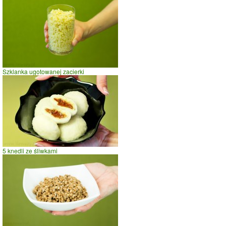
Szklanka ugotowanej zacierki
5 knedli ze śliwkami