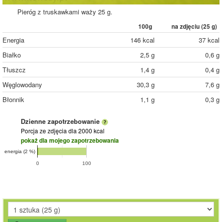
Pieróg z truskawkami waży 25 g.
100g
na zdjęciu (
25
g)
Energia
146 kcal
37 kcal
Białko
2,5 g
0,6 g
Tłuszcz
1,4 g
0,4 g
Węglowodany
30,3 g
7,6 g
Błonnik
1,1 g
0,3 g
Dzienne zapotrzebowanie
Porcja ze zdjęcia
dla 2000 kcal
pokaż dla mojego zapotrzebowania
energia (2 %)
0
100