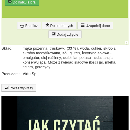
Do kalkulatora
Przelicz
Do ulubionych
Uzupełnij dane
Dodaj zdjęcie
Skład:
mąka pszenna, truskawki (33 %), woda, cukier, skrobia,
skrobia modyfikowana, sól, gluten, lecytyna sojowa -
emulgator, olej roślinny, sorbinian potasu - substancja
konserwująca. Może zawierać śladowe ilości jaj, mleka,
selera, gorczycy.
Producent:
Virtu Sp. j.
Pokaż wykresy
Wykres składu produktu
Białko (3%)
Tłuszcz (1%)
Węglowodany
(30%)
30%
Pozostałe (66%)