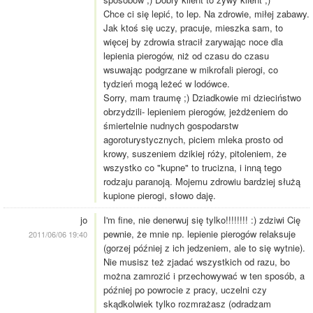
Chce ci się lepić, to lep. Na zdrowie, miłej zabawy.
Jak ktoś się uczy, pracuje, mieszka sam, to
więcej by zdrowia stracił zarywając noce dla
lepienia pierogów, niż od czasu do czasu
wsuwając podgrzane w mikrofali pierogi, co
tydzień mogą leżeć w lodówce.
Sorry, mam traumę ;) Dziadkowie mi dzieciństwo
obrzydzili- lepieniem pierogów, jeżdżeniem do
śmiertelnie nudnych gospodarstw
agoroturystycznych, piciem mleka prosto od
krowy, suszeniem dzikiej róży, pitoleniem, że
wszystko co "kupne" to trucizna, i inną tego
rodzaju paranoją. Mojemu zdrowiu bardziej służą
kupione pierogi, słowo daję.
jo
I'm fine, nie denerwuj się tylko!!!!!!!! :) zdziwi Cię
pewnie, że mnie np. lepienie pierogów relaksuje
2011/06/06 19:40
(gorzej później z ich jedzeniem, ale to się wytnie).
Nie musisz też zjadać wszystkich od razu, bo
można zamrozić i przechowywać w ten sposób, a
później po powrocie z pracy, uczelni czy
skądkolwiek tylko rozmrażasz (odradzam