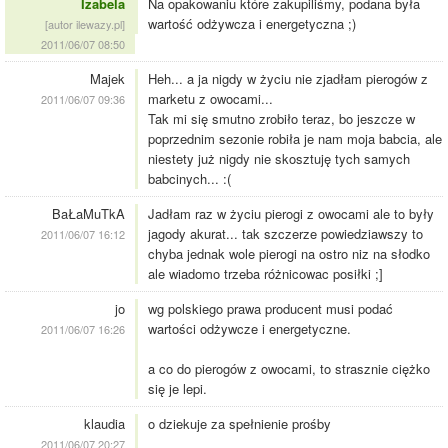
Izabela
Na opakowaniu które zakupiliśmy, podana była
wartość odżywcza i energetyczna ;)
[autor ilewazy.pl]
2011/06/07 08:50
Majek
Heh... a ja nigdy w życiu nie zjadłam pierogów z
marketu z owocami...
2011/06/07 09:36
Tak mi się smutno zrobiło teraz, bo jeszcze w
poprzednim sezonie robiła je nam moja babcia, ale
niestety już nigdy nie skosztuję tych samych
babcinych... :(
BaŁaMuTkA
Jadłam raz w życiu pierogi z owocami ale to były
jagody akurat... tak szczerze powiedziawszy to
2011/06/07 16:12
chyba jednak wole pierogi na ostro niz na słodko
ale wiadomo trzeba różnicowac posiłki ;]
jo
wg polskiego prawa producent musi podać
wartości odżywcze i energetyczne.
2011/06/07 16:26
a co do pierogów z owocami, to strasznie ciężko
się je lepi.
klaudia
o dziekuje za spełnienie prośby
2011/06/07 20:27