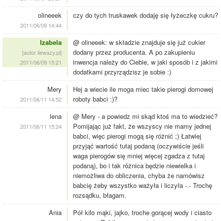
olineeek
czy do tych truskawek dodaję się łyżeczkę cukru?
2011/06/09 14:44
Izabela
@ olineeek: w składzie znajduje się już cukier
dodany przez producenta. A po zakupieniu
[autor ilewazy.pl]
inwencja należy do Ciebie, w jaki sposób i z jakimi
2011/06/09 15:21
dodatkami przyrządzisz je sobie :)
Mery
Hej a wiecie ile moga miec takie pierogi domowej
roboty babci :)?
2011/06/11 14:52
lena
@ Mery - a powiedz mi skąd ktoś ma to wiedzieć?
Pomijając już fakt, że wszyscy nie mamy jednej
2011/06/11 15:24
babci, więc pierogi mogą się różnić ;) Łatwiej
przyjąć wartość tutaj podaną (oczywiście jeśli
waga pierogów się mniej więcej zgadza z tutaj
podaną), bo i tak różnica będzie niewielka i
niemożliwa do obliczenia, chyba że namówisz
babcię żeby wszystko ważyła i liczyła -.- Trochę
rozsądku, błagam.
Ania
Pół kilo mąki, jajko, troche gorącej wody i ciasto