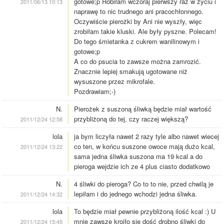
gotowe;p Robiłam wczoraj pierwszy raz w życiu i
2011/06/13 10:13
naprawę to nic trudnego ani pracochłonnego.
Oczywiście pierożki by Ani nie wyszły, więc
zrobiłam takie kluski. Ale były pyszne. Polecam!
Do tego śmietanka z cukrem wanilinowym i
gotowe;p
A co do psucia to zawsze można zamrozić.
Znacznie lepiej smakują ugotowane niż
wysuszone przez mikrofale.
Pozdrawiam;-)
N.
Pierożek z suszoną śliwką będzie miał wartość
przybliżoną do tej, czy raczej większą?
2011/12/24 12:58
lola
ja bym liczyła nawet 2 razy tyle albo nawet wiecej
co ten, w końcu suszone owoce mają dużo kcal,
2011/12/24 13:22
sama jedna śliwka suszona ma 19 kcal a do
pieroga wejdzie ich ze 4 plus ciasto dodatkowo
N.
4 śliwki do pieroga? Co to to nie, przed chwilą je
lepiłam i do jednego wchodzi jedna śliwka.
2011/12/24 14:32
lola
To będzie miał pewnie przybliżoną ilość kcal :) U
mnie zawsze kroiło się dość drobno śliwki do
2011/12/24 15:45