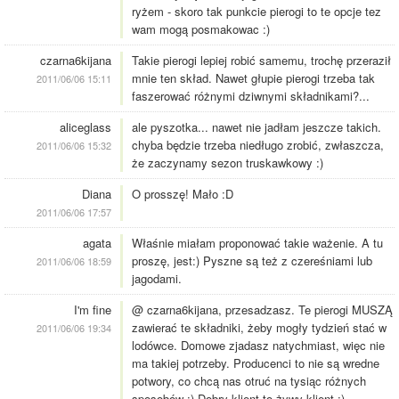
ryżem - skoro tak punkcie pierogi to te opcje tez
wam mogą posmakowac :)
czarna6kijana
Takie pierogi lepiej robić samemu, trochę przeraził
mnie ten skład. Nawet głupie pierogi trzeba tak
2011/06/06 15:11
faszerować różnymi dziwnymi składnikami?...
aliceglass
ale pyszotka... nawet nie jadłam jeszcze takich.
chyba będzie trzeba niedługo zrobić, zwłaszcza,
2011/06/06 15:32
że zaczynamy sezon truskawkowy :)
Diana
O prosszę! Mało :D
2011/06/06 17:57
agata
Właśnie miałam proponować takie ważenie. A tu
proszę, jest:) Pyszne są też z czereśniami lub
2011/06/06 18:59
jagodami.
I'm fine
@ czarna6kijana, przesadzasz. Te pierogi MUSZĄ
zawierać te składniki, żeby mogły tydzień stać w
2011/06/06 19:34
lodówce. Domowe zjadasz natychmiast, więc nie
ma takiej potrzeby. Producenci to nie są wredne
potwory, co chcą nas otruć na tysiąc różnych
sposobów ;) Dobry klient to żywy klient ;)