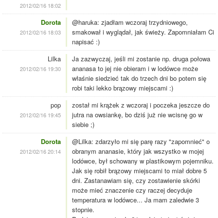
2012/02/16 18:02
Dorota
@haruka: zjadłam wczoraj trzydniowego,
smakował i wyglądał, jak świeży. Zapomniałam Ci
2012/02/16 18:03
napisać :)
Lilka
Ja zazwyczaj, jeśli mi zostanie np. druga połowa
ananasa to jej nie obieram i w lodówce może
2012/02/16 19:30
właśnie siedzieć tak do trzech dni bo potem się
robi taki lekko brązowy miejscami :)
pop
został mi krążek z wczoraj i poczeka jeszcze do
jutra na owsiankę, bo dziś już nie wcisnę go w
2012/02/16 19:45
siebie ;)
Dorota
@Lilka: zdarzyło mi się parę razy "zapomnieć" o
obranym ananasie, który jak wszystko w mojej
2012/02/16 20:14
lodówce, był schowany w plastikowym pojemniku.
Jak się robił brązowy miejscami to miał dobre 5
dni. Zastanawiam się, czy zostawienie skórki
może mieć znaczenie czy raczej decyduje
temperatura w lodówce... Ja mam zaledwie 3
stopnie.