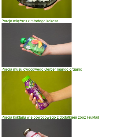
Plaster ananasa surowego
czas w minutach
Porcja miąższu z młodego kokosa
Porcja musu owocowego Gerber mango organic
Porcja koktajlu wieloowocowego z dodatkiem zbóż Fruktajl