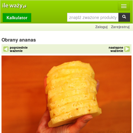
Kalkulator
Produkty
Zaloguj
Zarejestruj
Dziennik
Obrany ananas
Przelicznik
poprzednie
następne
ważenie
ważenie
Porównywarka
Porady
Słownik
O stronie
Kontakt