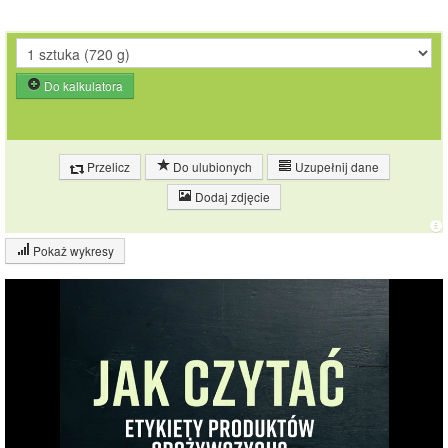
Do kalkulatora
Przelicz
Do ulubionych
Uzupełnij dane
Dodaj zdjęcie
Pokaż wykresy
Wykres składu produktu
Węglowodany
(12%)
12.1%
Pozostałe (87%)
87.9%