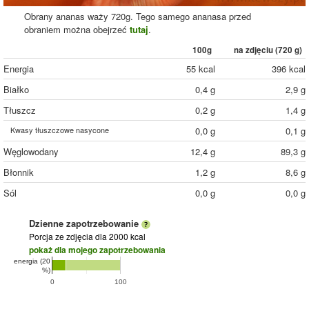
Obrany ananas waży 720g. Tego samego ananasa przed
obraniem można obejrzeć
tutaj
.
100g
na zdjęciu (
720
g)
Energia
55 kcal
396 kcal
Białko
0,4 g
2,9 g
Tłuszcz
0,2 g
1,4 g
Kwasy tłuszczowe nasycone
0,0 g
0,1 g
Węglowodany
12,4 g
89,3 g
Błonnik
1,2 g
8,6 g
Sól
0,0 g
0,0 g
Dzienne zapotrzebowanie
Porcja ze zdjęcia
dla 2000 kcal
pokaż dla mojego zapotrzebowania
energia (20
%)
0
100