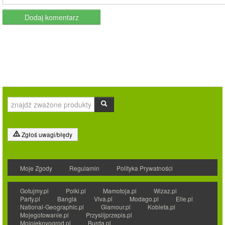
Zgłoś uwagi/błędy
Moje Zgody
Regulamin
Polityka Prywatności
Gotujmy.pl
Polki.pl
Mamotoja.pl
Wizaz.pl
Party.pl
Bangla
Viva.pl
Modago.pl
Elle.pl
National-Geographic.pl
Glamour.pl
Kobieta.pl
Mojegotowanie.pl
Przyslijprzepis.pl
Mojpieknyogrod.pl
Burda.pl