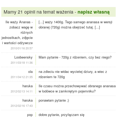
Mamy 21 opinii na temat ważenia -
napisz własną
Ile waży Ananas -
[...] waży 1400g. Tego samego ananasa w wersji
zobacz wagę w
obranej (720g) można obejrzeć tutaj. [...]
różnych
jednostkach, zdjęcie
i wartości odżywcze
2010/01/16 20:57
Loobeensky
Mam pytanie - 720g z rdzeniem, czy bez niego?
2011/03/18 11:36
ola
na zdieciu nie widac wycietej dziury, a wiec z
rdzeniem te 720g
2011/04/12 21:35
haruka
Ile czasu można przechowywać obranego ananasa
w lodówce w zamkniętym pojemniku?
2012/02/13 14:11
haruka
ponawiam pytanie ;)
2012/02/16 17:43
pop
dobre pytanie, przyłączam się