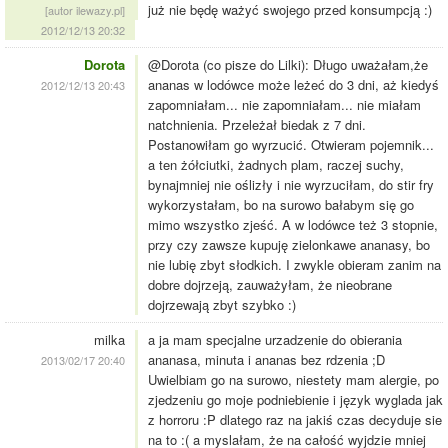
już nie będę ważyć swojego przed konsumpcją :)
[autor ilewazy.pl]
2012/12/13 20:32
Dorota
@Dorota (co pisze do Lilki): Długo uważałam,że
ananas w lodówce może leżeć do 3 dni, aż kiedyś
2012/12/13 20:43
zapomniałam... nie zapomniałam... nie miałam
natchnienia. Przeleżał biedak z 7 dni.
Postanowiłam go wyrzucić. Otwieram pojemnik...
a ten żółciutki, żadnych plam, raczej suchy,
bynajmniej nie oślizły i nie wyrzuciłam, do stir fry
wykorzystałam, bo na surowo bałabym się go
mimo wszystko zjeść. A w lodówce też 3 stopnie,
przy czy zawsze kupuję zielonkawe ananasy, bo
nie lubię zbyt słodkich. I zwykle obieram zanim na
dobre dojrzeją, zauważyłam, że nieobrane
dojrzewają zbyt szybko :)
milka
a ja mam specjalne urzadzenie do obierania
ananasa, minuta i ananas bez rdzenia ;D
2013/02/17 20:40
Uwielbiam go na surowo, niestety mam alergie, po
zjedzeniu go moje podniebienie i język wyglada jak
z horroru :P dlatego raz na jakiś czas decyduje sie
na to :( a myslałam, że na całość wyjdzie mniej