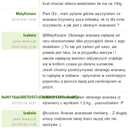
kcal chociaż dobrze wiedziałam ile ma na 100g
MalyKsiaze
Pani IZo , mam pytanie gdzies wyczytałam ze
ananasa trzymamy poza lodowka, ok to dla mnie
2016/10/21 16:44
oczywiscte, a jak jest z obranym ananasem ?
Izabela
@MalyKsiaze: Obranego ananasa najlepiej od
razu skonsumować albo przyrządzić danie z jego
[autor ilewazy.pl]
dodatkiem ;) To tak pół żartem pół serio, ale
2016/10/24 12:30
prawda jest taka, że w przypadku warzyw i i
owców najwięcej wartości odżywczych znajduje
się w krótkim czasie po obraniu surowców.
Jeżeli chcemy przetrzymywać obranego ananasa,
to najlepiej w lodówce - optymalnie w zamkniętym
pojemniku a jeszcze lepiej pod zamknięciem w
próżni.
9e00118ab5887f2437c65a90991553f0a6b4ff7e
Kilka dni temu zważyłam obranego ananasa (z
rdzeniem) z wynikiem 1,2 kg... posmutniałam :P
2017/07/19 16:51
Izabela
@cuckoo: Ananas ananasowi nierówny... Z drugiej
strony codziennie takiej ilości raczej nikt nie
[autor ilewazy.pl]
spożywa ;)
2017/07/23 17:39