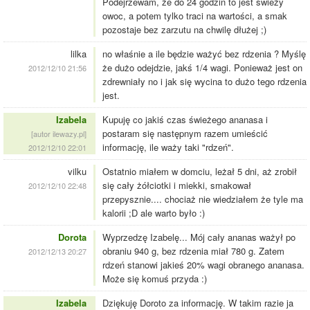
Podejrzewam, że do 24 godzin to jest świeży
owoc, a potem tylko traci na wartości, a smak
pozostaje bez zarzutu na chwilę dłużej ;)
lilka
no właśnie a ile będzie ważyć bez rdzenia ? Myślę
że dużo odejdzie, jakś 1/4 wagi. Ponieważ jest on
2012/12/10 21:56
zdrewniały no i jak się wycina to dużo tego rdzenia
jest.
Izabela
Kupuję co jakiś czas świeżego ananasa i
postaram się następnym razem umieścić
[autor ilewazy.pl]
informację, ile waży taki "rdzeń".
2012/12/10 22:01
vilku
Ostatnio miałem w domciu, leżał 5 dni, aż zrobił
się cały żółciotki i miekki, smakował
2012/12/10 22:48
przepysznie.... chociaż nie wiedziałem że tyle ma
kalorii ;D ale warto było :)
Dorota
Wyprzedzę Izabelę... Mój cały ananas ważył po
obraniu 940 g, bez rdzenia miał 780 g. Zatem
2012/12/13 20:27
rdzeń stanowi jakieś 20% wagi obranego ananasa.
Może się komuś przyda :)
Izabela
Dziękuję Doroto za informację. W takim razie ja