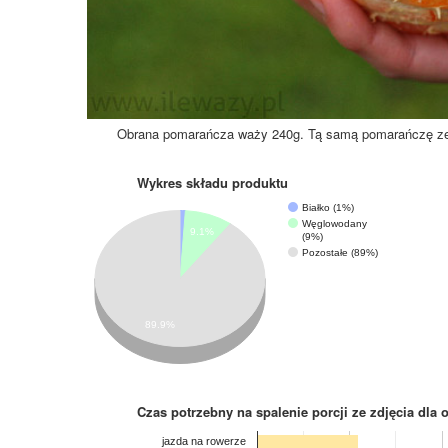
Obrana pomarańcza waży 240g. Tą samą pomarańczę z
Wykres składu produktu
Białko (1%)
Węglowodany
9.1%
(9%)
Pozostałe (89%)
89.9%
Czas potrzebny na spalenie porcji ze zdjęcia
dla 
jazda na rowerze