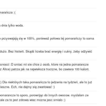
omarańcza :(
ca dnia tylko woda.
nie przyswajają się w 100%, ponieważ połowa tej pomarańczy to sama
 dużo. Bez histerii. Skądś trzeba brać energię i cukry, żeby odżywić
jasnosci :D smiac mi sie chce z osob, ktore na jedna pomarancze
 Alice) patrza jak na najwieksza trucizne, bo zawiera 100 kalorii.
:) Dla niektórych taka pomarańcza to jedzenia na tydzień, ale to już
mieszne. Ech, nie dajmy się zwariować :)
 pomarancze to sporo, porownjąc do innych owocow. myslalam ze
le za to jest zdrowa wiec mozna jesc smialo :)