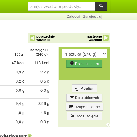
Zaloguj
Zarejestruj
poprzednie
następne
ważenie
ważenie
na zdjęciu
100g
(
240
g)
47 kcal
113 kcal
Do kalkulatora
0,9 g
2,2 g
0,2 g
0,5 g
Przelicz
0,0 g
0,0 g
Do ulubionych
9,4 g
22,6 g
Uzupełnij dane
1,9 g
4,6 g
Dodaj zdjęcie
0,0 g
0,0 g
potrzebowanie