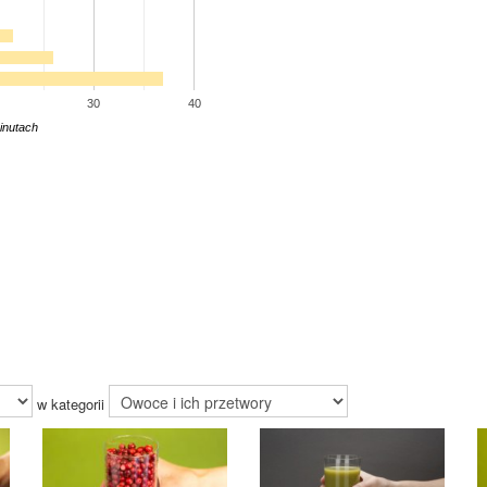
30
40
inutach
w kategorii