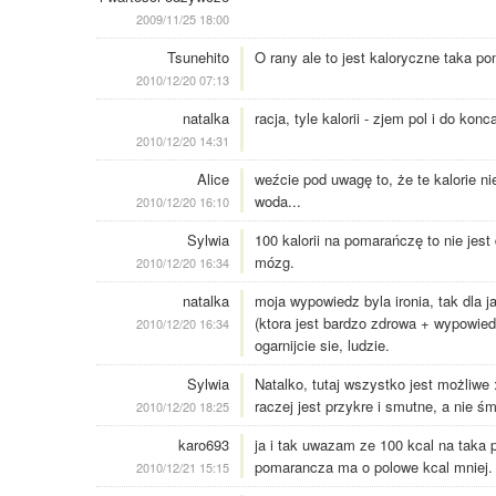
2009/11/25 18:00
Tsunehito
O rany ale to jest kaloryczne taka p
2010/12/20 07:13
natalka
racja, tyle kalorii - zjem pol i do kon
2010/12/20 14:31
Alice
weźcie pod uwagę to, że te kalorie 
woda...
2010/12/20 16:10
Sylwia
100 kalorii na pomarańczę to nie jest
mózg.
2010/12/20 16:34
natalka
moja wypowiedz byla ironia, tak dla 
(ktora jest bardzo zdrowa + wypowiedz
2010/12/20 16:34
ogarnijcie sie, ludzie.
Sylwia
Natalko, tutaj wszystko jest możliwe 
raczej jest przykre i smutne, a nie ś
2010/12/20 18:25
karo693
ja i tak uwazam ze 100 kcal na taka
pomarancza ma o polowe kcal mniej. a
2010/12/21 15:15