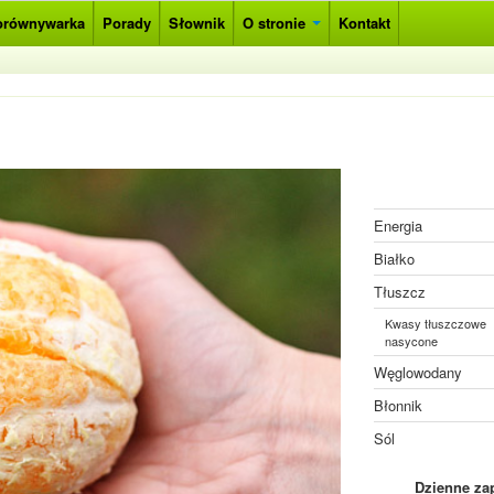
orównywarka
Porady
Słownik
O stronie
Kontakt
Energia
Białko
Tłuszcz
Kwasy tłuszczowe
nasycone
Węglowodany
Błonnik
Sól
Dzienne za