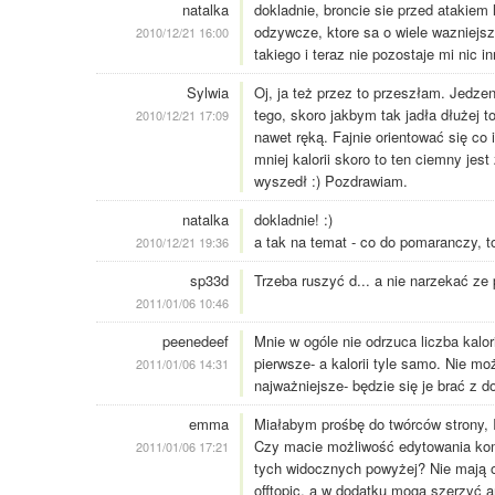
natalka
dokladnie, broncie sie przed atakiem 
odzywcze, ktore sa o wiele wazniejs
2010/12/21 16:00
takiego i teraz nie pozostaje mi nic 
Sylwia
Oj, ja też przez to przeszłam. Jedzen
tego, skoro jakbym tak jadła dłużej 
2010/12/21 17:09
nawet ręką. Fajnie orientować się co i
mniej kalorii skoro to ten ciemny je
wyszedł :) Pozdrawiam.
natalka
dokladnie! :)
a tak na temat - co do pomaranczy, to
2010/12/21 19:36
sp33d
Trzeba ruszyć d... a nie narzekać ze
2011/01/06 10:46
peenedeef
Mnie w ogóle nie odrzuca liczba kalo
pierwsze- a kalorii tyle samo. Nie mo
2011/01/06 14:31
najważniejsze- będzie się je brać z do
emma
Miałabym prośbę do twórców strony, I
Czy macie możliwość edytowania kom
2011/01/06 17:21
tych widocznych powyżej? Nie mają o
offtopic, a w dodatku mogą szerzyć an