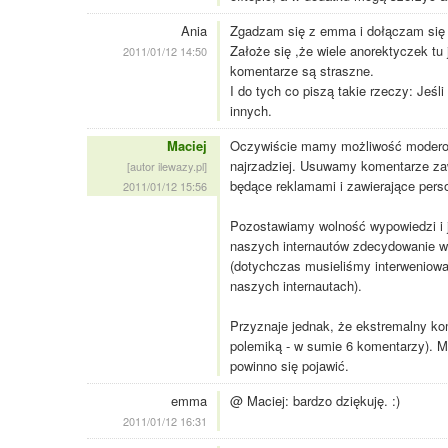
Ania
Zgadzam się z emma i dołączam się 
Założe się ,że wiele anorektyczek tu 
2011/01/12 14:50
komentarze są straszne.
I do tych co piszą takie rzeczy: Jeśli
innych.
Maciej
Oczywiście mamy możliwość moderowa
najrzadziej. Usuwamy komentarze za
[autor ilewazy.pl]
będące reklamami i zawierające pers
2011/01/12 15:56
Pozostawiamy wolność wypowiedzi i 
naszych internautów zdecydowanie w
(dotychczas musieliśmy interweniowa
naszych internautach).
Przyznaje jednak, że ekstremalny ko
polemiką - w sumie 6 komentarzy). Mam
powinno się pojawić.
emma
@ Maciej: bardzo dziękuję. :)
2011/01/12 16:31