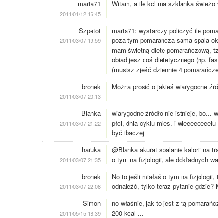
marta71
Witam, a ile kcl ma szklanka świeżo
2011/01/12 16:45
Szpetot
marta71: wystarczy policzyć ile pom
poza tym pomarańcza sama spala ok. 
2011/03/07 19:59
mam świetną dietę pomarańczową, tzn
obiad jesz coś dietetycznego (np. f
(musisz zjeść dziennie 4 pomarańcze
bronek
Można prosić o jakieś wiarygodne źró
2011/03/07 20:13
Blanka
wiarygodne źródło nie istnieje, bo...
płci, dnia cyklu mies. i wieeeeeeee
2011/03/07 21:22
być ibaczej!
haruka
@Blanka akurat spalanie kalorii na tr
o tym na fizjologii, ale dokładnych wa
2011/03/07 21:35
bronek
No to jeśli miałaś o tym na fizjologi
odnaleźć, tylko teraz pytanie gdzie
2011/03/07 22:08
Simon
no właśnie, jak to jest z tą pomara
200 kcal ...
2011/05/15 16:39