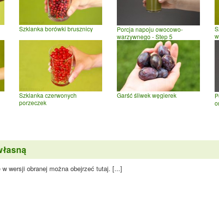
Szklanka borówki brusznicy
S
Porcja napoju owocowo-
w
warzywnego - Step 5
Szklanka czerwonych
Garść śliwek węgierek
P
porzeczek
o
własną
 wersji obranej można obejrzeć tutaj. [...]