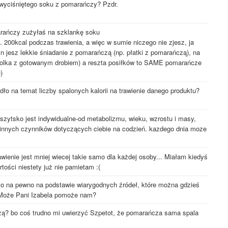
 wyciśniętego soku z pomarańczy? Pzdr.
arańczy zużyłaś na szklankę soku
200kcal podczas trawienia, a więc w sumie niczego nie zjesz, ja
 jesz lekkie śniadanie z pomarańczą (np. płatki z pomarańczą), na
asolka z gotowanym drobiem) a reszta posiłków to SAME pomarańcze
)
dło na temat liczby spalonych kalorii na trawienie danego produktu?
 wszytsko jest indywidualne-od metabolizmu, wieku, wzrostu i masy,
lu innych czynników dotyczących ciebie na codzień. kazdego dnia moze
awienie jest mniej wiecej takie samo dla każdej osoby... Miałam kiedyś
rtości niestety już nie pamietam :(
i, to na pewno na podstawie wiarygodnych źródeł, które można gdzieś
? Może Pani Izabela pomoże nam?
ńczą? bo coś trudno mi uwierzyć Szpetot, że pomarańcza sama spala