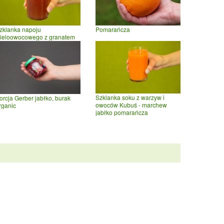
zklanka napoju
Pomarańcza
ieloowocowego z granatem
Szklanka soku z warzyw i
orcja Gerber jabłko, burak
owoców Kubuś - marchew
rganic
jabłko pomarańcza