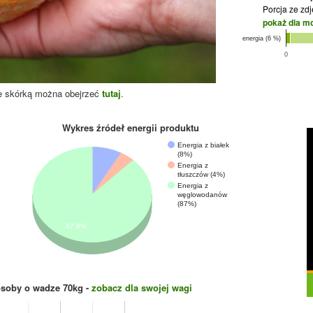
Porcja ze zd
pokaż dla m
energia (6 %)
0
e skórką można obejrzeć
tutaj
.
Wykres źródeł energii produktu
Energia z białek
(8%)
Energia z
tłuszczów (4%)
Energia z
węglowodanów
(87%)
87.9%
osoby o wadze
70
kg -
zobacz dla swojej wagi