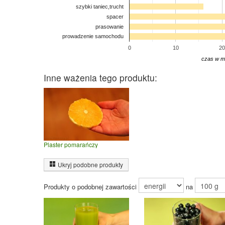
szybki taniec,trucht
spacer
prasowanie
prowadzenie samochodu
0
10
20
czas w m
Inne ważenia tego produktu:
Plaster pomarańczy
Ukryj podobne produkty
Produkty o podobnej zawartości
na