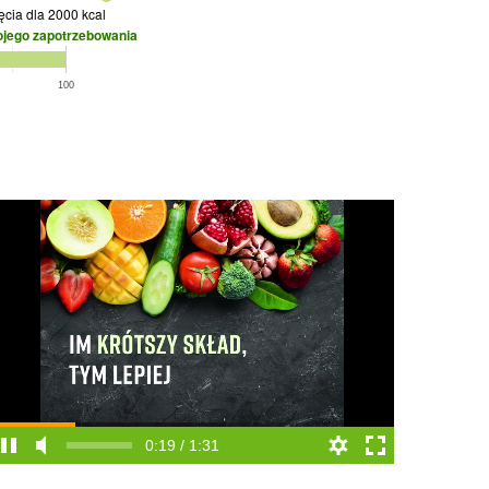
jęcia
dla 2000 kcal
ojego zapotrzebowania
100
0:20 / 1:31