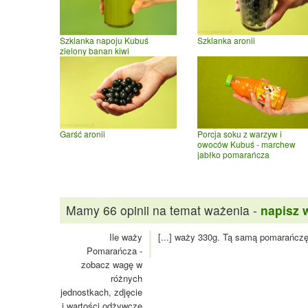
Szklanka napoju Kubuś
Szklanka aronii
zielony banan kiwi
Garść aronii
Porcja soku z warzyw i
owoców Kubuś - marchew
jabłko pomarańcza
Mamy 66 opinii na temat ważenia -
napisz 
Ile waży
[...] waży 330g. Tą samą pomarańczę w
Pomarańcza -
zobacz wagę w
różnych
jednostkach, zdjęcie
i wartości odżywcze