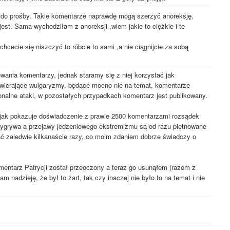
do prośby. Takie komentarze naprawdę mogą szerzyć anoreksję.
jest. Sama wychodziłam z anoreksji ,wiem jakie to ciężkie i te
 chcecie się niszczyć to róbcie to sami ,a nie ciągnijcie za sobą
nia komentarzy, jednak staramy się z niej korzystać jak
wierające wulgaryzmy, będące mocno nie na temat, komentarze
onalne ataki, w pozostałych przypadkach komentarz jest publikowany.
jak pokazuje doświadczenie z prawie 2500 komentarzami rozsądek
ygrywa a przejawy jedzeniowego ekstremizmu są od razu piętnowane
ć zaledwie kilkanaście razy, co moim zdaniem dobrze świadczy o
mentarz Patrycji został przeoczony a teraz go usunąłem (razem z
 nadzieję, że był to żart, tak czy inaczej nie było to na temat i nie