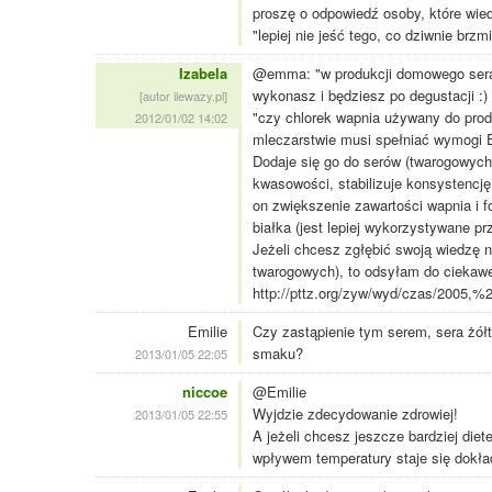
proszę o odpowiedź osoby, które wied
"lepiej nie jeść tego, co dziwnie brzmi"
Izabela
@emma: "w produkcji domowego sera?
wykonasz i będziesz po degustacji :)
[autor ilewazy.pl]
"czy chlorek wapnia używany do produ
2012/01/02 14:02
mleczarstwie musi spełniać wymogi E
Dodaje się go do serów (twarogowych 
kwasowości, stabilizuje konsystencj
on zwiększenie zawartości wapnia i
białka (jest lepiej wykorzystywane pr
Jeżeli chcesz zgłębić swoją wiedzę 
twarogowych), to odsyłam do ciekawe
http://pttz.org/zyw/wyd/czas/2005
Emilie
Czy zastąpienie tym serem, sera żółt
smaku?
2013/01/05 22:05
niccoe
@Emilie
Wyjdzie zdecydowanie zdrowiej!
2013/01/05 22:55
A jeżeli chcesz jeszcze bardziej die
wpływem temperatury staje się dokład