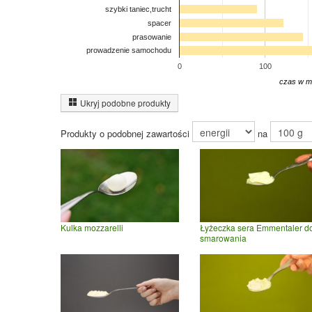
szybki taniec,trucht
spacer
prasowanie
prowadzenie samochodu
0
100
czas w m
Ukryj podobne produkty
Produkty o podobnej zawartości
na
Kulka mozzarelli
Łyżeczka sera Emmentaler d
smarowania