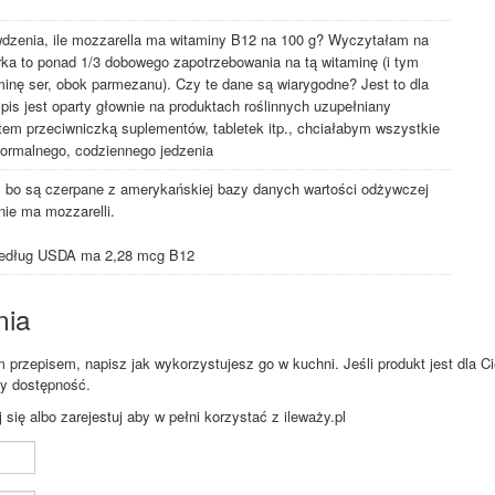
wdzenia, ile mozzarella ma witaminy B12 na 100 g? Wyczytałam na
serka to ponad 1/3 dobowego zapotrzebowania na tą witaminę (i tym
minę ser, obok parmezanu). Czy te dane są wiarygodne? Jest to dla
pis jest oparty głownie na produktach roślinnych uzupełniany
estem przeciwniczką suplementów, tabletek itp., chciałabym wszystkie
ormalnego, codziennego jedzenia
, bo są czerpane z amerykańskiej bazy danych wartości odżywczej
nie ma mozzarelli.
 według USDA ma 2,28 mcg B12
nia
przepisem, napisz jak wykorzystujesz go w kuchni. Jeśli produkt jest dla Ci
zy dostępność.
ię albo zarejestuj aby w pełni korzystać z ileważy.pl