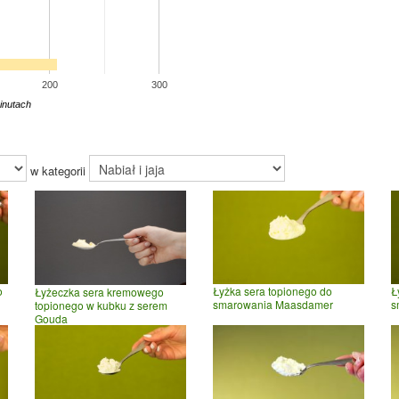
200
300
inutach
w kategorii
o
Łyżka sera topionego do
Ł
Łyżeczka sera kremowego
smarowania Maasdamer
s
topionego w kubku z serem
Gouda