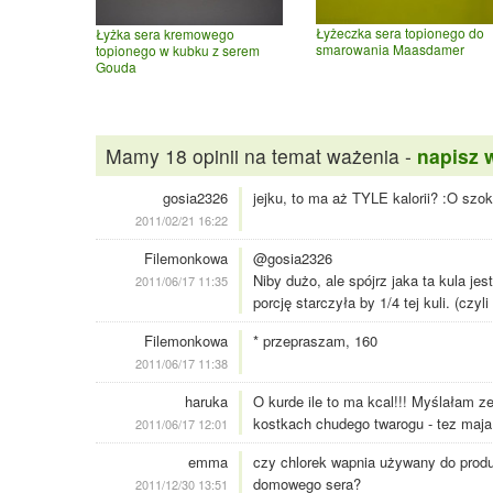
Łyżeczka sera topionego do
Łyżka sera kremowego
smarowania Maasdamer
topionego w kubku z serem
Gouda
Mamy 18 opinii na temat ważenia -
napisz 
gosia2326
jejku, to ma aż TYLE kalorii? :O szo
2011/02/21 16:22
Filemonkowa
@gosia2326
Niby dużo, ale spójrz jaka ta kula jes
2011/06/17 11:35
porcję starczyła by 1/4 tej kuli. (czyli
Filemonkowa
* przepraszam, 160
2011/06/17 11:38
haruka
O kurde ile to ma kcal!!! Myślałam ze 
kostkach chudego twarogu - tez maja
2011/06/17 12:01
emma
czy chlorek wapnia używany do produk
domowego sera?
2011/12/30 13:51