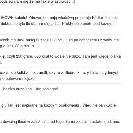
 spodziewałam się że ma takie właściwości :)
DROWE kalorie! Zdrowe, bo mają właściwą proporcję Białko-Tłuszcz-
 dokładnie tyle ile staram się jadać. Efekty doskonałe pod każdym
mczech ma 30% mniej tluszczu - 8,5%, kula po odsaczeniu z wody ma
g cukru, 22 g bialka
lę, czyli 250 gram. 630 kcal to wcale nie dużo. Tam jest więcej białka
u.
szystkie kulki z mozzarelli, czy to z Biedronki, czy Lidla, czy innych
ą o połowę mniejsze.
...bardzo dużo kcal...idę pobiegać.
g . Tak jest napisane na każdym opakowaniu . Wiec nie panikujcie
dowolną ilość w zależności od tego, ile mozzarelli zostało zjedzone.