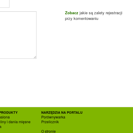
Zobacz
jakie są zalety rejestracji
przy komentowaniu
PRODUKTY
NARZĘDZIA NA PORTALU
asiona
Porównywarka
liny i dania mięsne
Przelicznik
a
O stronie