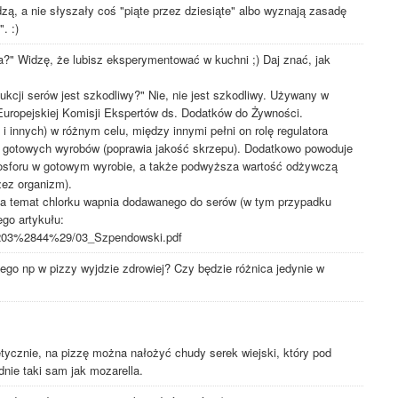
zą, a nie słyszały coś "piąte przez dziesiąte" albo wyznają zasadę
. :)
" Widzę, że lubisz eksperymentować w kuchni ;) Daj znać, jak
kcji serów jest szkodliwy?" Nie, nie jest szkodliwy. Używany w
uropejskiej Komisji Ekspertów ds. Dodatków do Żywności.
i innych) w różnym celu, między innymi pełni on rolę regulatora
ę gotowych wyrobów (poprawia jakość skrzepu). Dodatkowo powoduje
 fosforu w gotowym wyrobie, a także podwyższa wartość odżywczą
zez organizm).
na temat chlorku wapnia dodawanego do serów (w tym przypadku
go artykułu:
,%203%2844%29/03_Szpendowski.pdf
ego np w pizzy wyjdzie zdrowiej? Czy będzie różnica jedynie w
tetycznie, na pizzę można nałożyć chudy serek wiejski, który pod
nie taki sam jak mozarella.