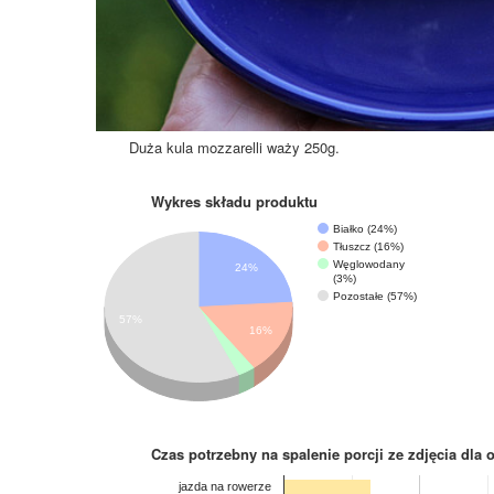
Duża kula mozzarelli waży 250g.
Wykres składu produktu
Białko (24%)
Tłuszcz (16%)
Węglowodany
24%
(3%)
Pozostałe (57%)
57%
16%
Czas potrzebny na spalenie porcji ze zdjęcia
dla 
jazda na rowerze