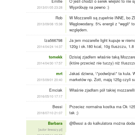
Emilie
O jeśli chodzi o serek wiejski to nie
Wypróbuję na pewno :)
2013/01/05 23:28
Rob
W Mozzarelli są zupełnie INNE, bo Z
Węglowodany. 5% energii z "węgli" to
2013/09/08 15:38
względem.
Iza566798
Ja jem mozarelle light kupuje w nie
120g i ok.180 kcal, 10g tluszczu, 1.8 
2014/04/24 14:37
tomekk
Dzisiaj zjadłem właśnie taką Mozzarel
(które przecież nie tuczy) niż tłuszcz
2014/04/30 17:57
mrt
Jakaś dziwna, \"podwójna\" ta kula. W
marketów np. Zott, mają 125g czyli s
2015/09/01 20:40
Emciak
Właśnie zjadłam pół takiej mozzarelli
2016/05/10 17:17
Bessi
Przeciez normalna kostka ma Ok 125 
tak ;)
2018/07/10 21:07
Barbara
@Bessi a do kalkulatora można dodać 
[autor ilewazy.pl]