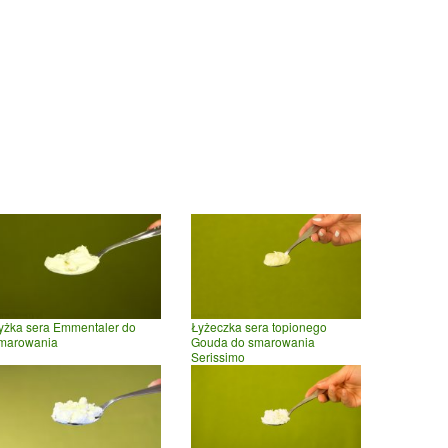
yżka sera Emmentaler do
Łyżeczka sera topionego
marowania
Gouda do smarowania
Serissimo