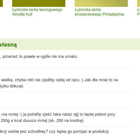
Łyżeczka serka twarogowego
Łyżeczka serka
Ł
Almette fruit
śmietankowego Philadelphia
P
własną
k, przecież to prawie w ogóle nie ma smaku
t wielka, chyba nikt nie zjadłby całej od razu :) Jak dla mnie to na
 tylko 60kcal)
ma mniej :( ja potrafię zjeść taka naraz ojjj to lepiej patent przy
 250g a kcal duuuzo mniej (ok. 250 na kostkę)
cji serów jest szkodliwy? czy lepiej go pomijać w produkcji