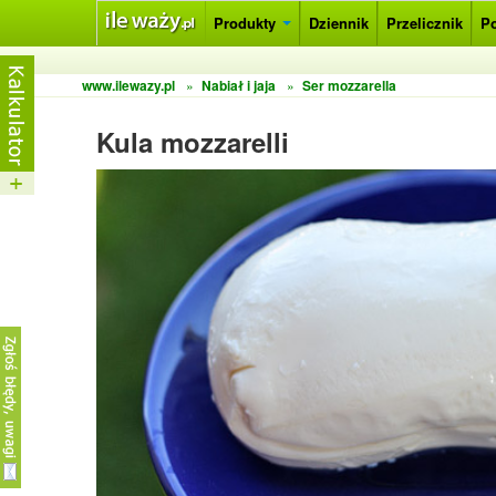
Produkty
Dziennik
Przelicznik
P
www.ilewazy.pl
»
Nabiał i jaja
»
Ser mozzarella
Kula mozzarelli