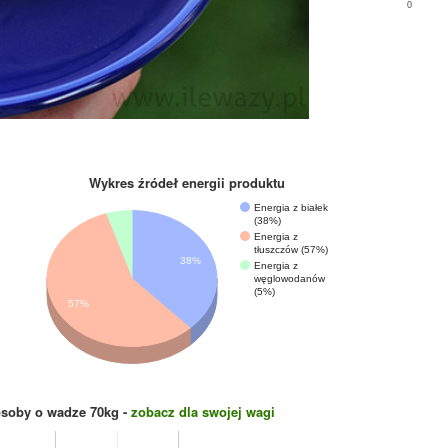
0
Wykres źródeł energii produktu
Energia z białek
(38%)
Energia z
tłuszczów (57%)
38%
Energia z
węglowodanów
(5%)
57%
osoby o wadze
70
kg -
zobacz dla swojej wagi