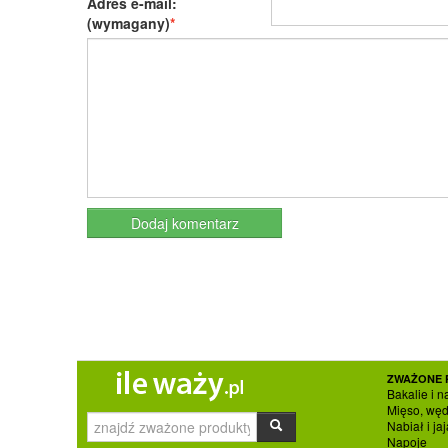
Adres e-mail:
(wymagany)
ZWAŻONE 
Bakalie i n
Mięso, węd
Nabiał i jaj
Napoje