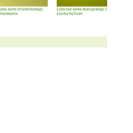
yżka serka śmietankowego
Łyżeczka serka twarogowego z
hiladelphia
szynką NaTurek