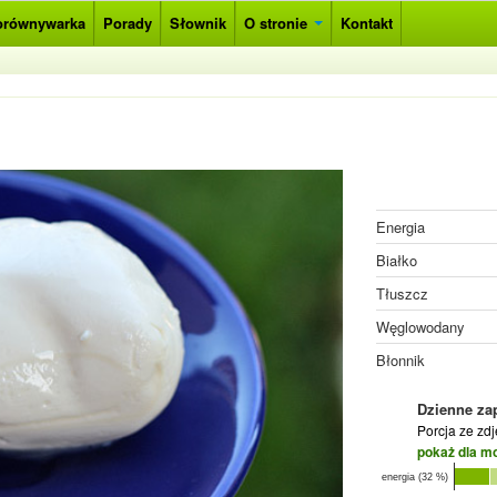
orównywarka
Porady
Słownik
O stronie
Kontakt
Energia
Białko
Tłuszcz
Węglowodany
Błonnik
Dzienne za
Porcja ze zd
pokaż dla m
energia (32 %)