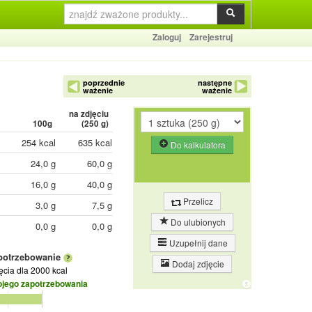
Zaloguj
Zarejestruj
poprzednie
następne
ważenie
ważenie
na zdjęciu
100g
(
250
g)
254 kcal
635 kcal
Do kalkulatora
24,0 g
60,0 g
16,0 g
40,0 g
Przelicz
3,0 g
7,5 g
Do ulubionych
0,0 g
0,0 g
Uzupełnij dane
potrzebowanie
Dodaj zdjęcie
jęcia
dla 2000 kcal
ojego zapotrzebowania