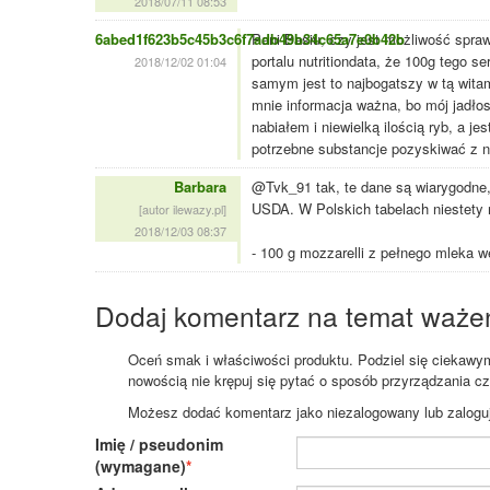
2018/07/11 08:53
6abed1f623b5c45b3c6f7adb49b34c65a7e0b42b
Pani Basiu, czy jest możliwość spra
portalu nutritiondata, że 100g tego 
2018/12/02 01:04
samym jest to najbogatszy w tą wita
mnie informacja ważna, bo mój jadłos
nabiałem i niewielką ilością ryb, a j
potrzebne substancje pozyskiwać z n
Barbara
@Tvk_91 tak, te dane są wiarygodne
USDA. W Polskich tabelach niestety 
[autor ilewazy.pl]
2018/12/03 08:37
- 100 g mozzarelli z pełnego mleka
Dodaj komentarz na temat waże
Oceń smak i właściwości produktu. Podziel się ciekawym 
nowością nie krępuj się pytać o sposób przyrządzania c
Możesz dodać komentarz jako niezalogowany lub zaloguj s
Imię / pseudonim
(wymagane)