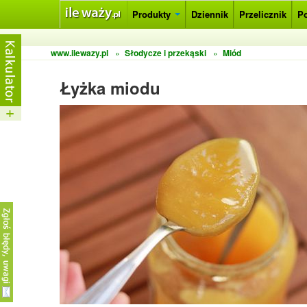
Produkty
Dziennik
Przelicznik
P
www.ilewazy.pl
»
Słodycze i przekąski
»
Miód
Łyżka miodu