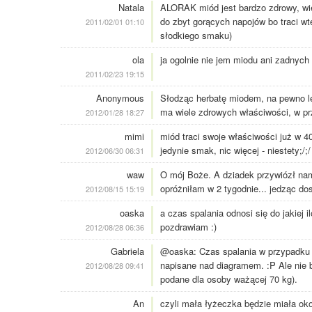
Natala
ALORAK miód jest bardzo zdrowy, więc
do zbyt gorących napojów bo traci wt
2011/02/01 01:10
słodkiego smaku)
ola
ja ogolnie nie jem miodu ani zadnych
2011/02/23 19:15
Anonymous
Słodząc herbatę miodem, na pewno le
ma wiele zdrowych właściwości, w prz
2012/01/28 18:27
mimi
miód traci swoje właściwości już w 40
jedynie smak, nic więcej - niestety;/;/
2012/06/30 06:31
waw
O mój Boże. A dziadek przywiózł nam
opróżniłam w 2 tygodnie... jedząc do
2012/08/15 15:19
oaska
a czas spalania odnosi się do jakiej i
pozdrawiam :)
2012/08/28 06:36
Gabriela
@oaska: Czas spalania w przypadku ka
napisane nad diagramem. :P Ale nie b
2012/08/28 09:41
podane dla osoby ważącej 70 kg).
An
czyli mała łyżeczka będzie miała oko