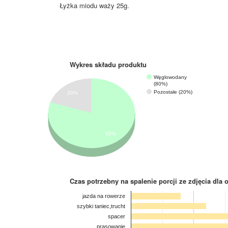
Łyżka miodu waży 25g.
Wykres składu produktu
Węglowodany
(80%)
Pozostałe (20%)
20%
80%
Czas potrzebny na spalenie porcji ze zdjęcia
dla 
jazda na rowerze
szybki taniec,trucht
spacer
prasowanie