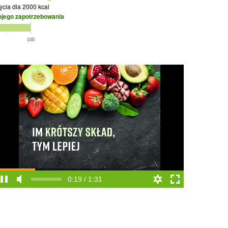
jęcia
dla 2000 kcal
ojego zapotrzebowania
100
0:20 / 1:31