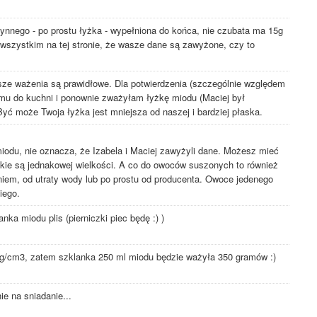
ynnego - po prostu łyżka - wypełniona do końca, nie czubata ma 15g
 wszystkim na tej stronie, że wasze dane są zawyżone, czy to
ze ważenia są prawidłowe. Dla potwierdzenia (szczególnie względem
emu do kuchni i ponownie zważyłam łyżkę miodu (Maciej był
Być może Twoja łyżka jest mniejsza od naszej i bardziej płaska.
miodu, nie oznacza, że Izabela i Maciej zawyżyli dane. Możesz mieć
skie są jednakowej wielkości. A co do owoców suszonych to również
niem, od utraty wody lub po prostu od producenta. Owoce jedenego
iego.
nka miodu plis (pierniczki piec będę :) )
 g/cm3, zatem szklanka 250 ml miodu będzie ważyła 350 gramów :)
ie na sniadanie...