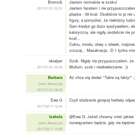
Bromcik
Jestem normalnie w szoku!
Jestem facetem i nie przypuszczałem
2017/01/31 02:51
płaska - 39 kcal. Osobiście to ja ni
figury, a pomyśleć, że niektórzy ludz
Sam kiedyś go dużo spożywałem, ale
kaloryczny, ale nigdy osobiście nie
kcal...
Cukru, miodu, oliwy z oliwek, majonez
zrzucaj... Masakracja. :D 1 łyżka mio
okialper
Szok. Nigdy nie przypuszczałem, że z
Multum, szok i niedowierzanie. :))
2017/01/31 02:56
Barbara
Aż chce się dodać "Takie są fakty!" :
[autor ilewazy.pl]
2017/01/31 08:29
Ewa G
Czyli słodzenie gorącej herbaty odpad
2017/02/17 12:40
Izabela
@Ewa G: Jeżeli chcemy mieć jakieś 
rozwiązaniem będzie, gdy nie będzie
[autor ilewazy.pl]
2017/02/17 13:28