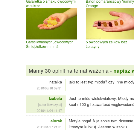
Galaretka o smaku owocowym
Baton pomarańczowy Yummy
w cukrze
Orange
Garść kwaśnych, owocowych
5 owocowych żelków bez
Śmiejżelków nimm2
żelatyny
Mamy 30 opinii na temat ważenia -
napisz 
natalka
jaki to jest typ miodu? czy inne mio
2010/08/16 09:31
Izabela
Jest to miód wielokwiatowy. Miody ma
kcal / 100 g i zawartość węglowodanó
[autor ilewazy.pl]
2010/11/04 11:47
alorak
Motyla noga! A ja sobie tym dziennie 
litrowym kubku). Jestem w szoku
2011/01/27 21:51