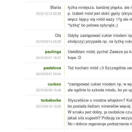
Blania
łyżka mniejsza, bardziej płąska. al
p. Izabeli miód jest dość gęsty (skr
2012/12/12 22:28
wręcz lejący się miód waży 17g ale 
"łyżką" bo połowa spłynęla ;)
Ola
Gdyby zastępować cukier miodem np. 
słodyczy) przypada np. na łyżkę cuk
2013/02/14 20:29
paulinga
Uwielbiam miód, pycha! Zawsze po k
kopa :D
2015/05/07 18:37
pastelova
Też kocham miód <3 Szczególnie uwi
2015/05/07 20:04
cuckoo
"zastępować cukier miodem np. w wyp
ale ogólnie to szkoda miodu, bo po upi
2015/05/09 13:46
torbeborbe
Słyszeliście o miodzie ałtajskim? Ko
bo posiada ileśtam minerałów więcej
2015/09/15 13:50
W smaku jest dobry, ja osobiście czu
jakaś sila sugestii? Próbuję ze wszys
No i dobrze regeneruje podrażnienia n