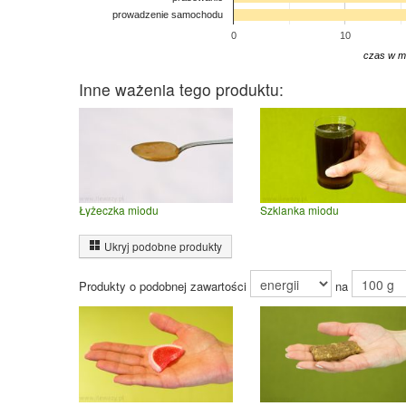
prowadzenie samochodu
0
10
czas w m
Inne ważenia tego produktu:
Łyżeczka miodu
Szklanka miodu
Ukryj podobne produkty
Produkty o podobnej zawartości
na