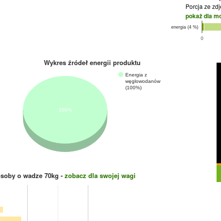
Porcja ze zd
pokaż dla m
energia (4 %)
0
Wykres źródeł energii produktu
Energia z
węglowodanów
(100%)
100%
osoby o wadze
70
kg -
zobacz dla swojej wagi