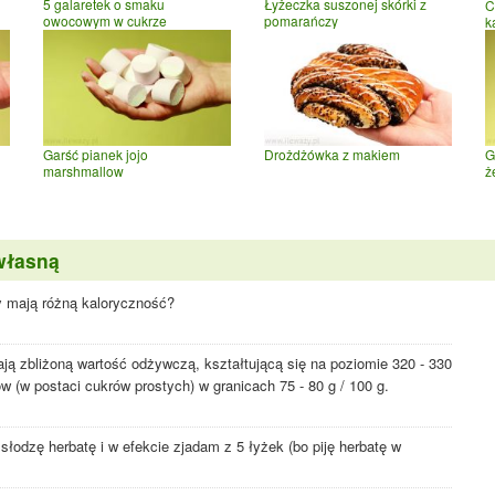
5 galaretek o smaku
Łyżeczka suszonej skórki z
C
owocowym w cukrze
pomarańczy
k
Garść pianek jojo
Drożdżówka z makiem
G
marshmallow
ż
własną
dy mają różną kaloryczność?
ją zbliżoną wartość odżywczą, kształtującą się na poziomie 320 - 330
w (w postaci cukrów prostych) w granicach 75 - 80 g / 100 g.
słodzę herbatę i w efekcie zjadam z 5 łyżek (bo piję herbatę w