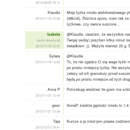
2012/08/28 19:13
Klaudia
Moja łyżka miodu wielokwiatowego pł
(48kcal). Różnica spora, mam tak ze
2012/11/18 12:28
łyżkowe, czy owoce suszone...
Izabela
@Klaudia: uważam, że wszystkie nas
Twojej osoby) poszłam kilka minut t
[autor ilewazy.pl]
świadkiem ;)). Ważyła również 25 g. 
2012/11/18 12:41
Sylwia
@Klaudia
To, że nie zgadza Ci się waga łyżki 
2012/11/18 12:45
po prostu mniejszą łyżkę. Nie wszyt
zalezy od ich gramatury przed susze
będą po prostu mniejsze od tych drug
Anna P
Potrzebuję wiedzieć ile gram ma szkla
2012/11/27 12:49
geez
AnnaP, średnia gęstość miodu to 1,4
2012/11/27 15:38
Taja
Kurcze a ja miod jem prawie codzienn
2012/12/12 19:41