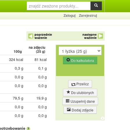
Zaloguj
Zarejestruj
poprzednie
następne
ważenie
ważenie
na zdjęciu
100g
(
25
g)
324 kcal
81 kcal
Do kalkulatora
0,3 g
0,1 g
0,0 g
0,0 g
Przelicz
0,0 g
0,0 g
Do ulubionych
79,5 g
19,9 g
Uzupełnij dane
0,0 g
0,0 g
Dodaj zdjęcie
0,0 g
0,0 g
potrzebowanie