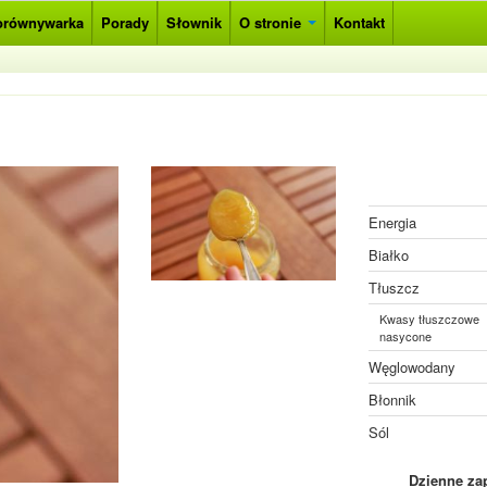
orównywarka
Porady
Słownik
O stronie
Kontakt
Energia
Białko
Tłuszcz
Kwasy tłuszczowe
nasycone
Węglowodany
Błonnik
Sól
Dzienne za