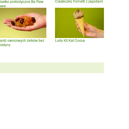
Ciasteczko Fornetti z jagodami
iastko probiotyczne Be Raw
awa
arść owocowych żelków bez
Lody Kit Kat Cocoa
elatyny