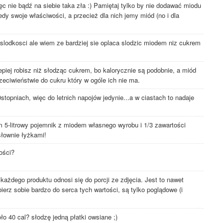
 nie bądź na siebie taka zła :) Pamiętaj tylko by nie dodawać miodu
edy swoje właściwości, a przecież dla nich jemy miód (no i dla
 slodkosci ale wiem ze bardziej sie oplaca slodzic miodem niz cukrem
piej robisz niż słodząc cukrem, bo kalorycznie są podobnie, a miód
eciwieństwie do cukru który w ogóle ich nie ma.
stopniach, więc do letnich napojów jedynie...a w ciastach to nadaje
 5-litrowy pojemnik z miodem własnego wyrobu i 1/3 zawartości
słownie łyżkami!
lości?
żdego produktu odnosi się do porcji ze zdjęcia. Jest to nawet
ierz sobie bardzo do serca tych wartości, są tylko poglądowe (i
ło 40 cal? słodzę jedną płatki owsiane ;)