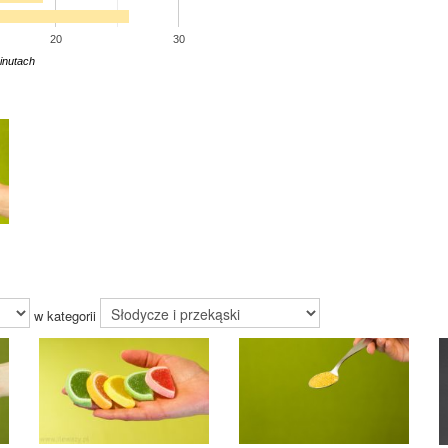
20
30
inutach
w kategorii