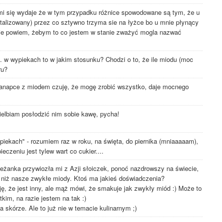
e mi się wydaje że w tym przypadku różnice spowodowane są tym, że u
ystalizowany) przez co sztywno trzyma sie na łyżce bo u mnie płynący
nie powiem, żebym to co jestem w stanie zważyć mogla nazwać
w wypiekach to w jakim stosunku? Chodzi o to, że ile miodu (moc
ru?
anapce z miodem czuję, że mogę zrobić wszystko, daje mocnego
elbiam posłodzić nim sobie kawę, pycha!
iekach" - rozumiem raz w roku, na święta, do piernika (mniaaaaam),
eczeniu jest tylew wart co cukier....
leżanka przywiozła mi z Azji słoiczek, ponoć nazdrowszy na świecie,
, niż nasze zwykłe miody. Ktoś ma jakieś doświadczenia?
ję, że jest inny, ale mąż mówi, że smakuje jak zwykły miód :) Może to
tkim, na razie jestem na tak :)
a skórze. Ale to już nie w temacie kulinarnym ;)