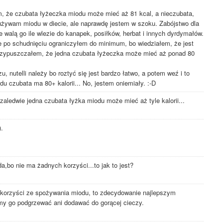
, że czubata łyżeczka miodu może mieć aż 81 kcal, a nieczubata,
e używam miodu w diecie, ale naprawdę jestem w szoku. Zabójstwo dla
ie walą go ile wlezie do kanapek, posiłków, herbat i innych dyrdymałów.
 po schudnięciu ograniczyłem do minimum, bo wiedziałem, że jest
 przypuszczałem, że jedna czubata łyżeczka może mieć aż ponad 80
u, nutelli należy bo roztyć się jest bardzo łatwo, a potem weź i to
du czubata ma 80+ kalorii... No, jestem oniemiały. :-D
aledwie jedna czubata łyżka miodu może mieć aż tyle kalorii...
).
a,bo nie ma żadnych korzyści...to jak to jest?
korzyści ze spożywania miodu, to zdecydowanie najlepszym
my go podgrzewać ani dodawać do gorącej cieczy.