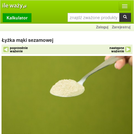
Kalkulator
Produkty
Zaloguj
Zarejestruj
Dziennik
Łyżka mąki sezamowej
Przelicznik
poprzednie
następne
ważenie
ważenie
Porównywarka
Porady
Słownik
O stronie
Kontakt