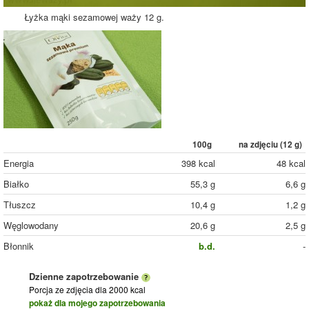
Łyżka mąki sezamowej waży 12 g.
100g
na zdjęciu (
12
g)
Energia
398 kcal
48 kcal
Białko
55,3 g
6,6 g
Tłuszcz
10,4 g
1,2 g
Węglowodany
20,6 g
2,5 g
Błonnik
b.d.
-
Dzienne zapotrzebowanie
Porcja ze zdjęcia
dla 2000 kcal
pokaż dla mojego zapotrzebowania