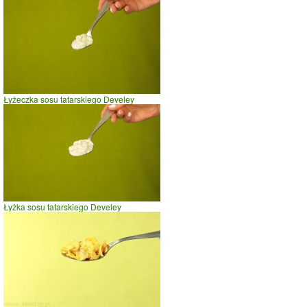
Szklanka mąki sezamowej
Łyżeczka sosu tatarskiego Develey
Łyżka sosu tatarskiego Develey