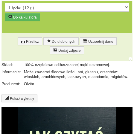
Do kalkulatora
Przelicz
Do ulubionych
Uzupełnij dane
Dodaj zdjęcie
Skład:
100% częściowo odtłuszczonej mąki sezamowej.
Informacje:
Może zawierać śladowe ilości: soi, glutenu, orzechów:
włoskich, arachidowych, laskowych, macadamia, migdałów.
Producent:
Olvita
Pokaż wykresy
Wykres składu produktu
Wykres źródeł energii produktu
Czas potrzebny na spalenie porcji ze zdjęcia
dla osoby o
wadze
70
kg -
zobacz dla swojej wagi