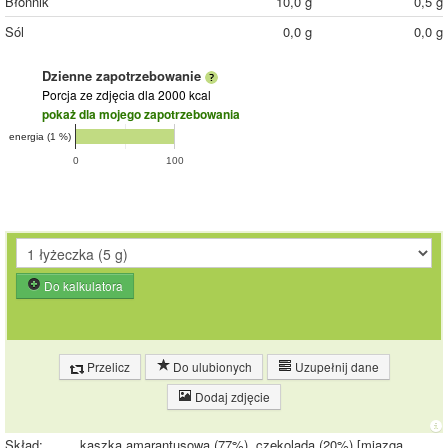
Błonnik
10,0 g
0,5 g
Sól
0,0 g
0,0 g
Dzienne zapotrzebowanie
Porcja ze zdjęcia
dla 2000 kcal
pokaż dla mojego zapotrzebowania
energia (1 %)
0
100
Do kalkulatora
Przelicz
Do ulubionych
Uzupełnij dane
Dodaj zdjęcie
Skład:
kaszka amarantusowa (77%), czekolada (20%) [miazga