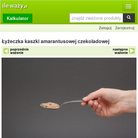
Kalkulator
Produkty
Zaloguj
Zarejestruj
Dziennik
Łyżeczka kaszki amarantusowej czekoladowej
Przelicznik
poprzednie
następne
ważenie
ważenie
Porównywarka
Porady
Słownik
O stronie
Kontakt