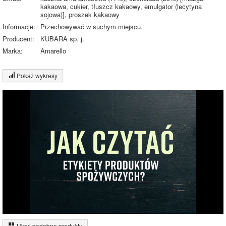
kakaowa, cukier, tłuszcz kakaowy, emulgator (lecytyna
sojowa)], proszek kakaowy
Informacje:
Przechowywać w suchym miejscu.
Producent:
KUBARA sp. j.
Marka:
Amarello
Pokaż wykresy
Wykres składu produktu
Białko (14%)
Tłuszcz (11%)
14%
20%
Węglowodany
(55%)
11%
Pozostałe (20%)
55%
Wykres źródeł energii produktu
Energia z białek
(15%)
Ukryj podobne produkty