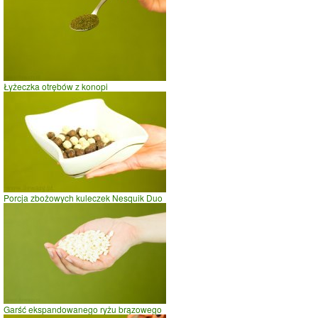
Łyżeczka otrębów z konopi
Porcja zbożowych kuleczek Nesquik Duo
Garść ekspandowanego ryżu brązowego