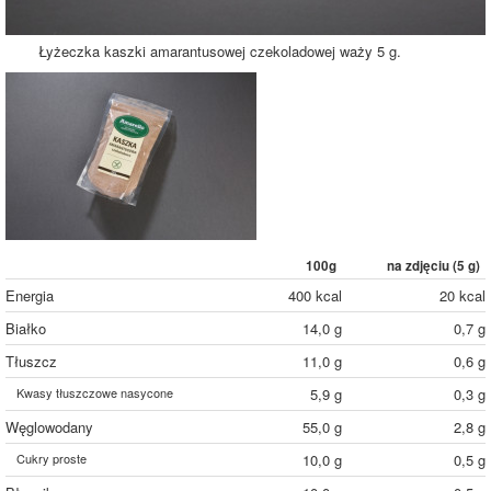
Łyżeczka kaszki amarantusowej czekoladowej waży 5 g.
100g
na zdjęciu (
5
g)
Energia
400 kcal
20 kcal
Białko
14,0 g
0,7 g
Tłuszcz
11,0 g
0,6 g
Kwasy tłuszczowe nasycone
5,9 g
0,3 g
Węglowodany
55,0 g
2,8 g
Cukry proste
10,0 g
0,5 g