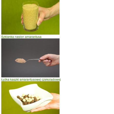
spacer
prasowanie
prowadzenie samochodu
0
50
100
Łyżeczka otrębów z konopi
czas w minutach
Szklanka nasion amarantusa
Łyżka kaszki amarantusowej czekoladowej