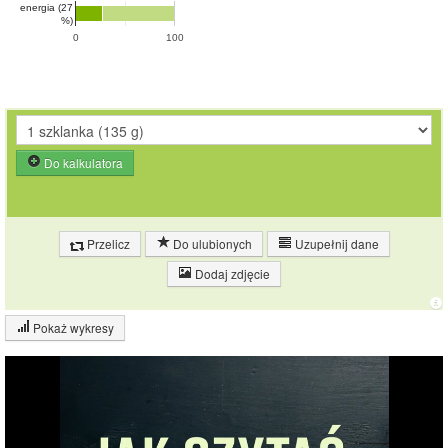
energia (27
%)
0
100
Do kalkulatora
Przelicz
Do ulubionych
Uzupełnij dane
Dodaj zdjęcie
Pokaż wykresy
Wykres składu produktu
Białko (16%)
Tłuszcz (9%)
16%
Węglowodany
(2%)
9%
Pozostałe (73%)