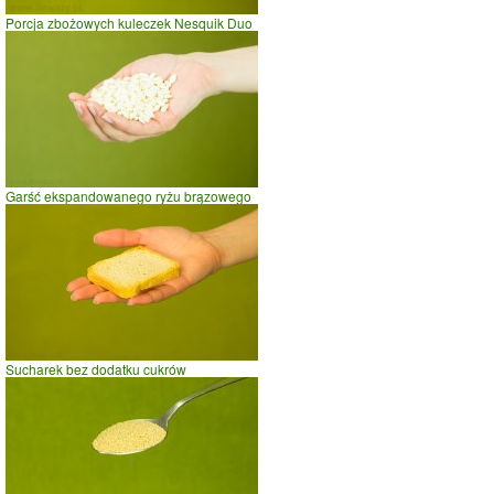
Porcja zbożowych kuleczek Nesquik Duo
Garść ekspandowanego ryżu brązowego
Sucharek bez dodatku cukrów