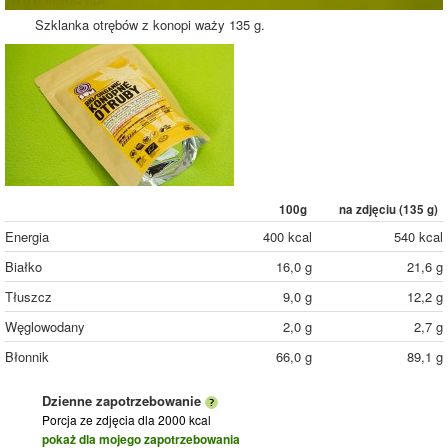
Szklanka otrębów z konopi waży 135 g.
100g
na zdjęciu (
135
g)
Energia
400 kcal
540 kcal
Białko
16,0 g
21,6 g
Tłuszcz
9,0 g
12,2 g
Węglowodany
2,0 g
2,7 g
Błonnik
66,0 g
89,1 g
Dzienne zapotrzebowanie
Porcja ze zdjęcia
dla 2000 kcal
pokaż dla mojego zapotrzebowania