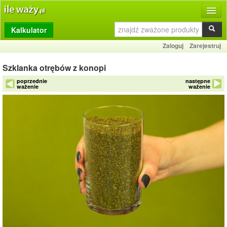
Kalkulator
Produkty
Zaloguj
Zarejestruj
Dziennik
Szklanka otrębów z konopi
Przelicznik
poprzednie
następne
ważenie
ważenie
Porównywarka
Porady
Słownik
O stronie
Kontakt