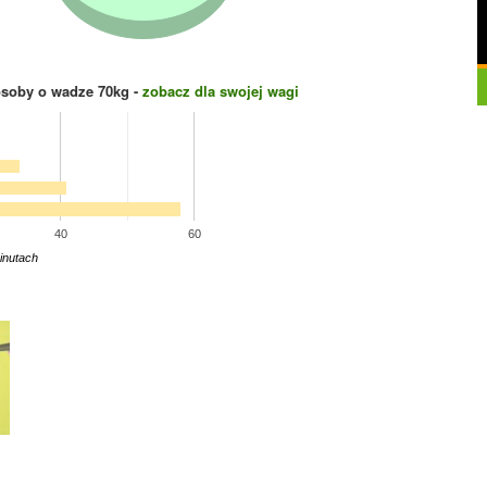
osoby o wadze
70
kg -
zobacz dla swojej wagi
40
60
inutach