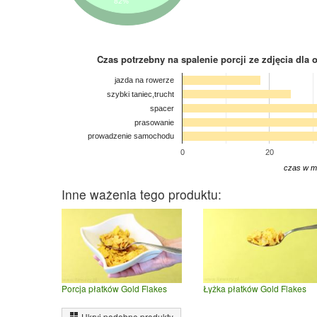
82%
Czas potrzebny na spalenie porcji ze zdjęcia
dla 
jazda na rowerze
szybki taniec,trucht
spacer
prasowanie
prowadzenie samochodu
0
20
czas w m
Inne ważenia tego produktu:
Porcja płatków Gold Flakes
Łyżka płatków Gold Flakes
Ukryj podobne produkty