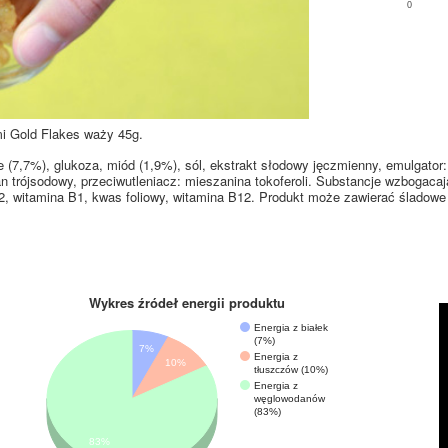
0
i Gold Flakes waży 45g.
 (7,7%), glukoza, miód (1,9%), sól, ekstrakt słodowy jęczmienny, emulgator:
n trójsodowy, przeciwutleniacz: mieszanina tokoferoli. Substancje wzbogacaj
, witamina B1, kwas foliowy, witamina B12. Produkt może zawierać śladowe 
Wykres źródeł energii produktu
Energia z białek
(7%)
7%
Energia z
10%
tłuszczów (10%)
Energia z
węglowodanów
(83%)
83%