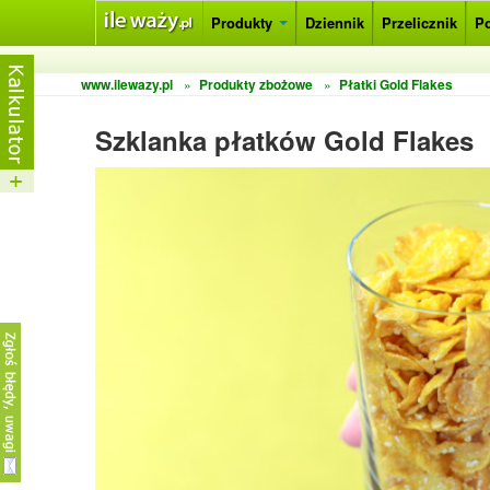
Produkty
Dziennik
Przelicznik
P
www.ilewazy.pl
»
Produkty zbożowe
»
Płatki Gold Flakes
Szklanka płatków Gold Flakes