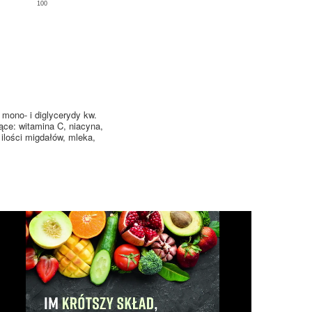
100
 mono- i diglycerydy kw.
ące: witamina C, niacyna,
ilości migdałów, mleka,