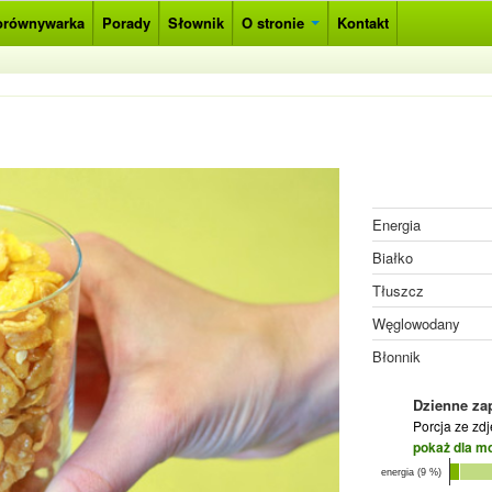
orównywarka
Porady
Słownik
O stronie
Kontakt
Energia
Białko
Tłuszcz
Węglowodany
Błonnik
Dzienne za
Porcja ze zd
pokaż dla m
energia (9 %)