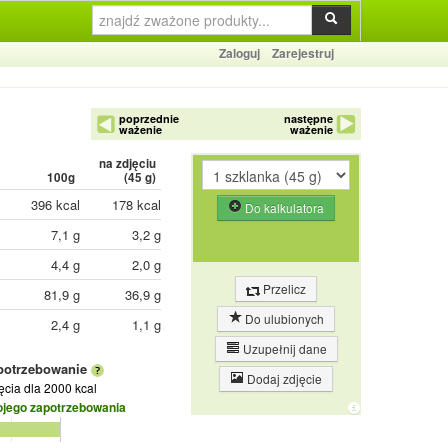
Zaloguj
Zarejestruj
poprzednie
następne
ważenie
ważenie
na zdjęciu
100g
(
45
g)
396 kcal
178 kcal
Do kalkulatora
7,1 g
3,2 g
4,4 g
2,0 g
Przelicz
81,9 g
36,9 g
Do ulubionych
2,4 g
1,1 g
Uzupełnij dane
potrzebowanie
Dodaj zdjęcie
jęcia
dla 2000 kcal
ojego zapotrzebowania