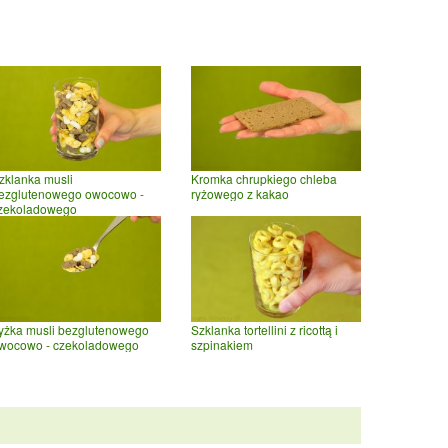
zklanka musli
Kromka chrupkiego chleba
ezglutenowego owocowo -
ryżowego z kakao
zekoladowego
yżka musli bezglutenowego
Szklanka tortellini z ricottą i
wocowo - czekoladowego
szpinakiem