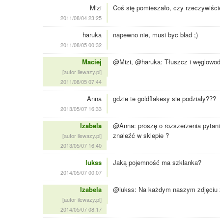
Mizi
Coś się pomieszało, czy rzeczywiście
2011/08/04 23:25
haruka
napewno nie, musi byc blad ;)
2011/08/05 00:32
Maciej
@Mizi, @haruka: Tłuszcz i węglowod
[autor ilewazy.pl]
2011/08/05 07:44
Anna
gdzie te goldflakesy sie podzialy???
2013/05/07 16:33
Izabela
@Anna: proszę o rozszerzenia pytani
znaleźć w sklepie ?
[autor ilewazy.pl]
2013/05/07 16:40
lukss
Jaką pojemność ma szklanka?
2014/05/07 00:07
Izabela
@lukss: Na każdym naszym zdjęciu z
[autor ilewazy.pl]
2014/05/07 08:17