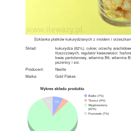
Szklanka płatków kukurydzianych z miodem i orzeszkam
Skład:
kukurydza (62%), cukier, orzechy arachidowe
tłuszczowych, regulator kwasowości: fosfora
kwas pantotenowy, witamina B6, witamina B2
pszenicy i soi.
Producent:
Nestle
Marka:
Gold Flakes
Wykres składu produktu
Białko (7%)
Tłuszcz (4%)
7%
7%
Węglowodany
(82%)
Pozostałe (7%)