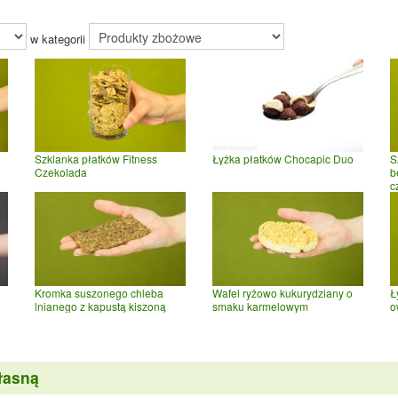
w kategorii
Szklanka płatków Fitness
Łyżka płatków Chocapic Duo
S
Czekolada
b
c
Kromka suszonego chleba
Wafel ryżowo kukurydziany o
Ł
lnianego z kapustą kiszoną
smaku karmelowym
o
łasną