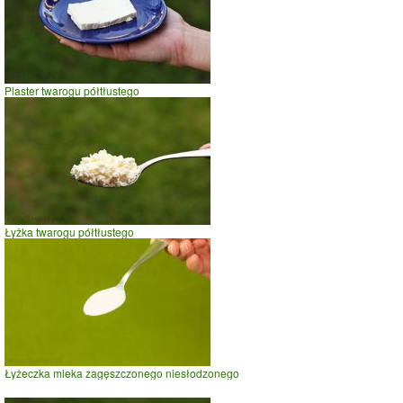
Plaster twarogu półtłustego
Łyżka twarogu półtłustego
Łyżeczka mleka zagęszczonego niesłodzonego