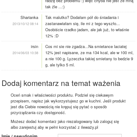
radzę bez problemu :) więc chyba nie jest ze mną
tak źle ...:)
Sharianka
Tak malutko? Dodałam pół do śniadania i
zastanawiałam się, ile mi z tego wyszło...
2013/10/12 08:14
Osobiście rzadko jadam, ale jak już, to właśnie
12% :D
irsin
Cos mi sie nie zgadza...Na smietance laciatej
12% jest napisane, ze ma 134 kcal, ale w 100 ml,
2014/06/03 10:38
a nie 100 g. Lyzeczka takiej smietany to bedzie 9
g, ale tylko 5 ml.
Dodaj komentarz na temat ważenia
Oceń smak i właściwości produktu. Podziel się ciekawym
przepisem, napisz jak wykorzystujesz go w kuchni. Jeśli produkt
jest dla Ciebie nowością nie krępuj się pytać o sposób
przyrządzania czy dostępność.
Możesz dodać komentarz jako niezalogowany lub zaloguj się
albo zarejestuj aby w pełni korzystać z ileważy.pl
Imię / pseudonim