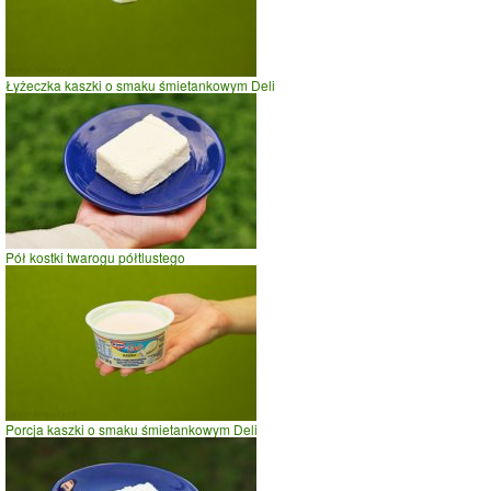
0
1
2
czas w minutach
Łyżeczka kaszki o smaku śmietankowym Deli
Pół kostki twarogu półtlustego
Porcja kaszki o smaku śmietankowym Deli