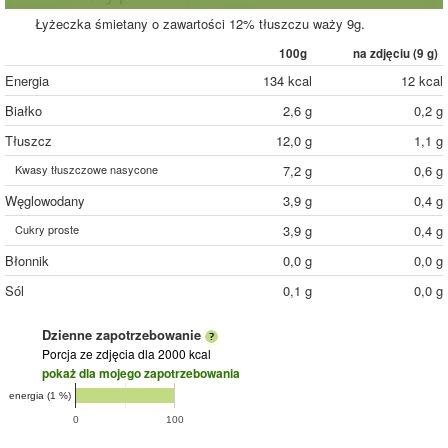
Łyżeczka śmietany o zawartości 12% tłuszczu waży 9g.
100g
na zdjęciu (
9
g)
Energia
134 kcal
12 kcal
Białko
2,6 g
0,2 g
Tłuszcz
12,0 g
1,1 g
Kwasy tłuszczowe nasycone
7,2 g
0,6 g
Węglowodany
3,9 g
0,4 g
Cukry proste
3,9 g
0,4 g
Błonnik
0,0 g
0,0 g
Sól
0,1 g
0,0 g
Dzienne zapotrzebowanie
Porcja ze zdjęcia
dla 2000 kcal
pokaż dla mojego zapotrzebowania
energia (1 %)
0
100