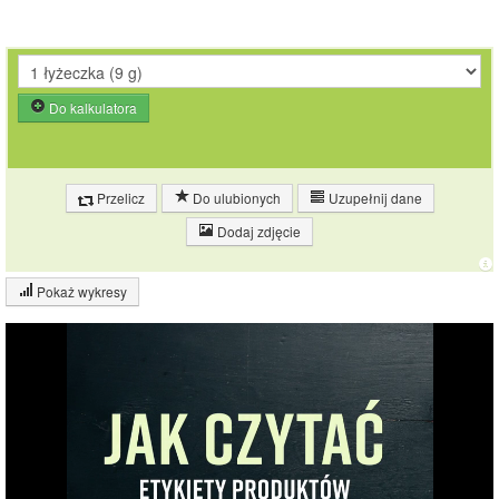
Do kalkulatora
Przelicz
Do ulubionych
Uzupełnij dane
Dodaj zdjęcie
Pokaż wykresy
Wykres składu produktu
Białko (3%)
Tłuszcz (12%)
12%
Węglowodany
(4%)
Pozostałe (81%)
81%