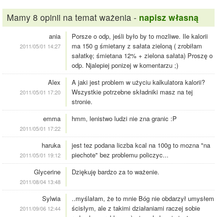
Mamy 8 opinii na temat ważenia -
napisz własną
ania
Porsze o odp, jeśli było by to mozliwe. Ile kalorii
ma 150 g śmietany z sałata zieloną ( zrobiłam
2011/05/01 14:27
sałatkę; śmietana 12% + zielona sałata) Proszę o
odp. Njalepiej ponizej w komentarzu ;)
Alex
A jaki jest problem w użyciu kalkulatora kalorii?
Wszystkie potrzebne składniki masz na tej
2011/05/01 17:20
stronie.
emma
hmm, lenistwo ludzi nie zna granic :P
2011/05/01 17:22
haruka
jest tez podana liczba kcal na 100g to mozna "na
piechote" bez problemu policzyc...
2011/05/01 19:12
Glycerine
Dziękuję bardzo za to ważenie.
2011/08/04 13:48
Sylwia
..myślałam, że to mnie Bóg nie obdarzył umysłem
ścisłym, ale z takimi działaniami raczej sobie
2011/09/06 12:44