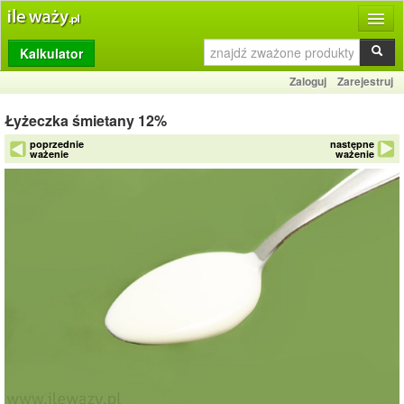
Kalkulator
Produkty
Zaloguj
Zarejestruj
Dziennik
Łyżeczka śmietany 12%
Przelicznik
poprzednie
następne
ważenie
ważenie
Porównywarka
Porady
Słownik
O stronie
Kontakt