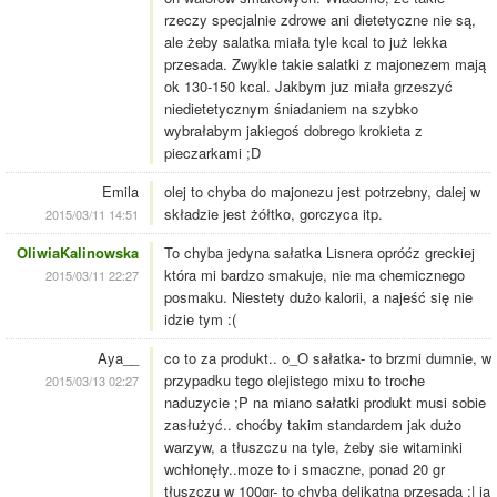
rzeczy specjalnie zdrowe ani dietetyczne nie są,
ale żeby salatka miała tyle kcal to już lekka
przesada. Zwykle takie salatki z majonezem mają
ok 130-150 kcal. Jakbym juz miała grzeszyć
niedietetycznym śniadaniem na szybko
wybrałabym jakiegoś dobrego krokieta z
pieczarkami ;D
Emila
olej to chyba do majonezu jest potrzebny, dalej w
składzie jest żółtko, gorczyca itp.
2015/03/11 14:51
OliwiaKalinowska
To chyba jedyna sałatka Lisnera opróćz greckiej
która mi bardzo smakuje, nie ma chemicznego
2015/03/11 22:27
posmaku. Niestety dużo kalorii, a najeść się nie
idzie tym :(
Aya__
co to za produkt.. o_O sałatka- to brzmi dumnie, w
przypadku tego olejistego mixu to troche
2015/03/13 02:27
naduzycie ;P na miano sałatki produkt musi sobie
zasłużyć.. choćby takim standardem jak dużo
warzyw, a tłuszczu na tyle, żeby sie witaminki
wchłonęły..moze to i smaczne, ponad 20 gr
tłuszczu w 100gr- to chyba delikatna przesada :| ja