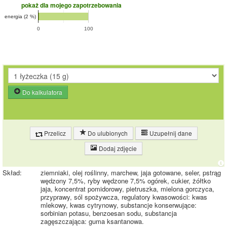
pokaż dla mojego zapotrzebowania
energia (2 %)
0
100
Do kalkulatora
Przelicz
Do ulubionych
Uzupełnij dane
Dodaj zdjęcie
Skład:
ziemniaki, olej roślinny, marchew, jaja gotowane, seler, pstrąg
wędzony 7,5%, ryby wędzone 7,5% ogórek, cukier, żółtko
jaja, koncentrat pomidorowy, pietruszka, mielona gorczyca,
przyprawy, sól spożywcza, regulatory kwasowości: kwas
mlekowy, kwas cytrynowy, substancje konserwujące:
sorbinian potasu, benzoesan sodu, substancja
zagęszczająca: guma ksantanowa.