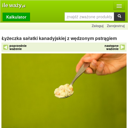
Kalkulator
Produkty
Zaloguj
Zarejestruj
Dziennik
Łyżeczka sałatki kanadyjskiej z wędzonym pstrągiem
Przelicznik
poprzednie
następne
ważenie
ważenie
Porównywarka
Porady
Słownik
O stronie
Kontakt