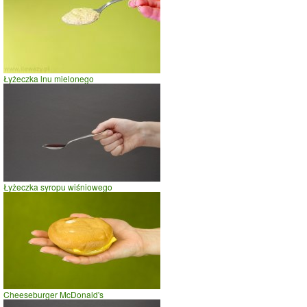
Łyżeczka lnu mielonego
Łyżeczka syropu wiśniowego
Cheeseburger McDonald's