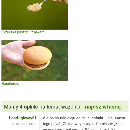
Łyżeczka pasztetu z piwem
Hamburger
Mamy 4 opinie na temat ważenia -
napisz własną
LostHighway91
Ale po co tyle oleju do takiej sałatki... nie umiem
tego pojąć. Chyba w tym wypadku nie zwiększa
2015/03/11 13:30
on walorów smakowych. Wiadomo, że takie