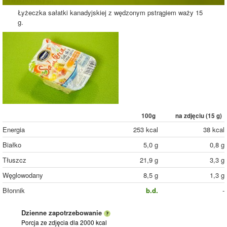
Łyżeczka sałatki kanadyjskiej z wędzonym pstrągiem waży 15
g.
100g
na zdjęciu (
15
g)
Energia
253 kcal
38 kcal
Białko
5,0 g
0,8 g
Tłuszcz
21,9 g
3,3 g
Węglowodany
8,5 g
1,3 g
Błonnik
b.d.
-
Dzienne zapotrzebowanie
Porcja ze zdjęcia
dla 2000 kcal