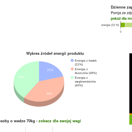
Dzienne za
Porcja ze zd
pokaż dla m
energia (15 %)
0
Wykres źródeł energii produktu
Energia z białek
(21%)
Energia z
21%
tłuszczów (39%)
40%
Energia z
węglowodanów
(40%)
39%
osoby o wadze
70
kg -
zobacz dla swojej wagi