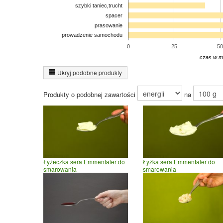
szybki taniec,trucht
spacer
prasowanie
prowadzenie samochodu
0
25
50
czas w m
Ukryj podobne produkty
Produkty o podobnej zawartości
na
Łyżeczka sera Emmentaler do
Łyżka sera Emmentaler do
smarowania
smarowania