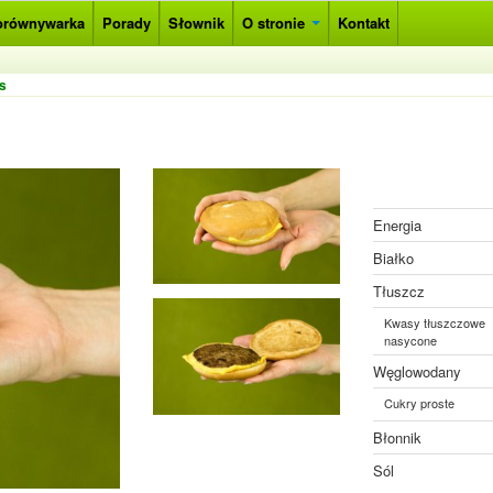
orównywarka
Porady
Słownik
O stronie
Kontakt
s
Energia
Białko
Tłuszcz
Kwasy tłuszczowe
nasycone
Węglowodany
Cukry proste
Błonnik
Sól