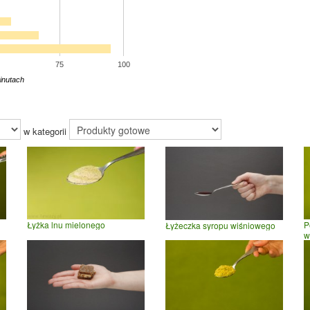
75
100
inutach
w kategorii
Łyżka lnu mielonego
P
Łyżeczka syropu wiśniowego
w