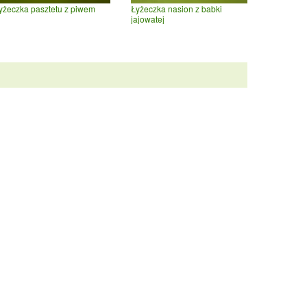
yżeczka pasztetu z piwem
Łyżeczka nasion z babki
jajowatej