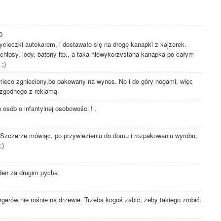
D
cieczki autokarem, i dostawało się na drogę kanapki z kajzerek.
hipsy, lody, batony itp., a taka niewykorzystana kanapka po całym
 ;)
 nieco zgnieciony,bo pakowany na wynos. No i do góry nogami, więc
ezgodnego z reklamą.
 osób o infantylnej osobowości ! .
 Szczerze mówiąc, po przywiezieniu do domu i rozpakowaniu wyrobu,
;)
eden za drugim pycha
erów nie rośnie na drzewie. Trzeba kogoś zabić, żeby takiego zrobić.