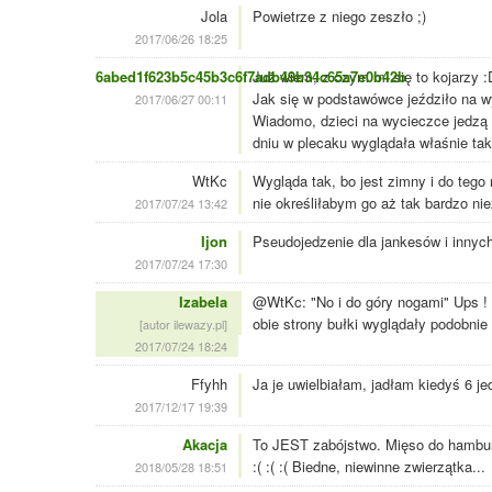
Jola
Powietrze z niego zeszło ;)
2017/06/26 18:25
6abed1f623b5c45b3c6f7adb49b34c65a7e0b42b
Już wiem, z czym mi się to kojarzy :
Jak się w podstawówce jeździło na wy
2017/06/27 00:11
Wiadomo, dzieci na wycieczce jedzą c
dniu w plecaku wyglądała właśnie tak
WtKc
Wygląda tak, bo jest zimny i do tego
nie określiłabym go aż tak bardzo ni
2017/07/24 13:42
Ijon
Pseudojedzenie dla jankesów i innych
2017/07/24 17:30
Izabela
@WtKc: "No i do góry nogami" Ups !
obie strony bułki wyglądały podobnie 
[autor ilewazy.pl]
2017/07/24 18:24
Ffyhh
Ja je uwielbiałam, jadłam kiedyś 6 j
2017/12/17 19:39
Akacja
To JEST zabójstwo. Mięso do hamburg
:( :( :( Biedne, niewinne zwierzątka...
2018/05/28 18:51