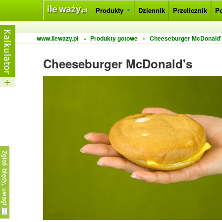
Produkty
Dziennik
Przelicznik
P
www.ilewazy.pl
»
Produkty gotowe
»
Cheeseburger McDonald'
Cheeseburger McDonald's