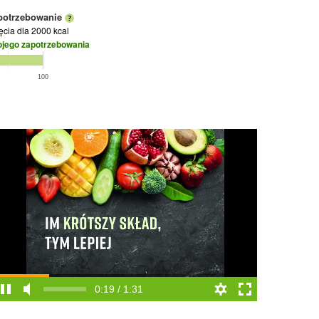
potrzebowanie
jęcia
dla 2000 kcal
ojego zapotrzebowania
100
0:20 / 1:31