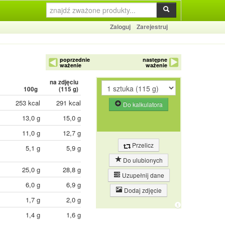
Zaloguj
Zarejestruj
poprzednie
następne
ważenie
ważenie
na zdjęciu
100g
(
115
g)
253 kcal
291 kcal
Do kalkulatora
13,0 g
15,0 g
11,0 g
12,7 g
Przelicz
5,1 g
5,9 g
Do ulubionych
25,0 g
28,8 g
Uzupełnij dane
6,0 g
6,9 g
Dodaj zdjęcie
1,7 g
2,0 g
1,4 g
1,6 g