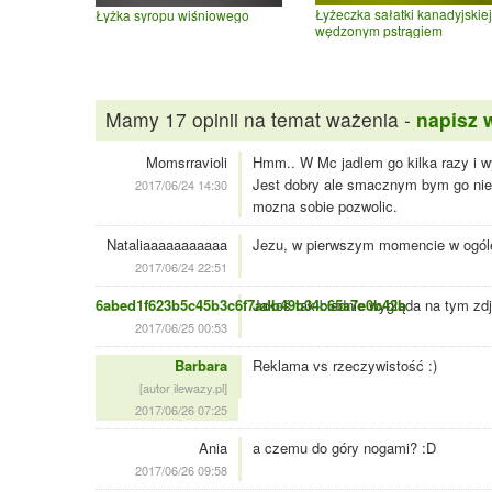
Łyżeczka sałatki kanadyjskiej
Łyżka syropu wiśniowego
wędzonym pstrągiem
Mamy 17 opinii na temat ważenia -
napisz 
Momsrravioli
Hmm.. W Mc jadlem go kilka razy i wy
Jest dobry ale smacznym bym go nie na
2017/06/24 14:30
mozna sobie pozwolic.
Nataliaaaaaaaaaaa
Jezu, w pierwszym momencie w ogóle n
2017/06/24 22:51
6abed1f623b5c45b3c6f7adb49b34c65a7e0b42b
Jakoś tak biednie wygląda na tym zdj
2017/06/25 00:53
Barbara
Reklama vs rzeczywistość :)
[autor ilewazy.pl]
2017/06/26 07:25
Ania
a czemu do góry nogami? :D
2017/06/26 09:58