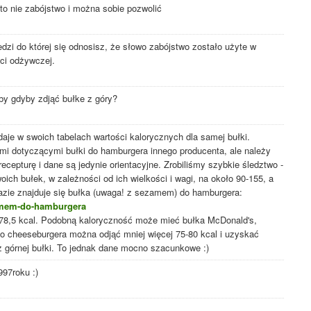
 to nie zabójstwo i można sobie pozwolić
zi do której się odnosisz, że słowo zabójstwo zostało użyte w
ci odżywczej.
by gdyby zdjąć bułke z góry?
aje w swoich tabelach wartości kalorycznych dla samej bułki.
i dotyczącymi bułki do hamburgera innego producenta, ale należy
ecepturę i dane są jedynie orientacyjne. Zrobiliśmy szybkie śledztwo -
ich bułek, w zależności od ich wielkości i wagi, na około 90-155, a
bazie znajduje się bułka (uwaga! z sezamem) do hamburgera:
zamem-do-hamburgera
 78,5 kcal. Podobną kaloryczność może mieć bułka McDonald's,
go cheeseburgera można odjąć mniej więcej 75-80 kcal i uzyskać
z górnej bułki. To jednak dane mocno szacunkowe :)
97roku :)