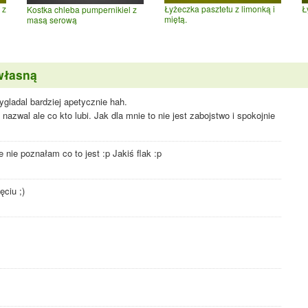
 z
Łyżeczka pasztetu z limonką i
Ł
Kostka chleba pumpernikiel z
miętą.
masą serową
własną
gladal bardziej apetycznie hah.
zwal ale co kto lubi. Jak dla mnie to nie jest zabojstwo i spokojnie
ie poznałam co to jest :p Jakiś flak :p
ęciu ;)