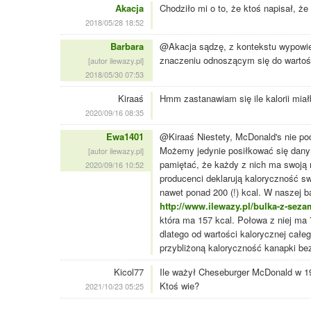
Akacja
Chodziło mi o to, że ktoś napisał, że
2018/05/28 18:52
Barbara
@Akacja sądzę, z kontekstu wypowied
znaczeniu odnoszącym się do wartoś
[autor ilewazy.pl]
2018/05/30 07:53
Kiraaś
Hmm zastanawiam się ile kalorii miał
2020/09/16 08:35
Ewa1401
@Kiraaś Niestety, McDonald's nie pod
Możemy jedynie posiłkować się danym
[autor ilewazy.pl]
pamiętać, że każdy z nich ma swoją r
2020/09/16 10:52
producenci deklarują kaloryczność swo
nawet ponad 200 (!) kcal. W naszej 
http://www.ilewazy.pl/bulka-z-se
która ma 157 kcal. Połowa z niej ma
dlatego od wartości kalorycznej całe
przybliżoną kaloryczność kanapki be
Kicol77
Ile ważył Cheseburger McDonald w 19
Ktoś wie?
2021/10/23 05:25