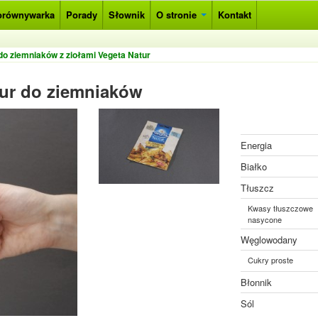
orównywarka
Porady
Słownik
O stronie
Kontakt
o ziemniaków z ziołami Vegeta Natur
tur do ziemniaków
Energia
Białko
Tłuszcz
Kwasy tłuszczowe
nasycone
Węglowodany
Cukry proste
Błonnik
Sól