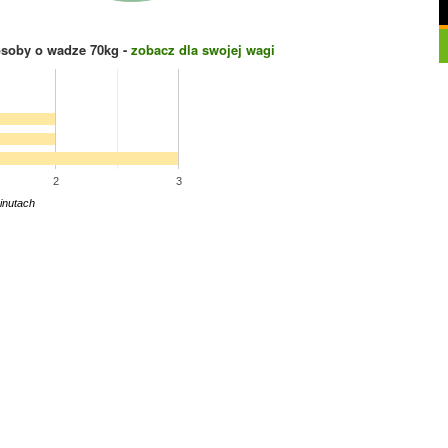
osoby o wadze
70
kg -
zobacz dla swojej wagi
2
3
inutach