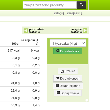
Zaloguj
Zarejestruj
poprzednie
następne
ważenie
ważenie
na zdjęciu (
4
100g
g)
217 kcal
9 kcal
Do kalkulatora
8,3 g
0,3 g
5,1 g
0,2 g
Przelicz
0,8 g
0,0 g
Do ulubionych
24,0 g
1,0 g
Uzupełnij dane
22,0 g
0,9 g
Dodaj zdjęcie
21,0 g
0,8 g
33,9 g
1,4 g