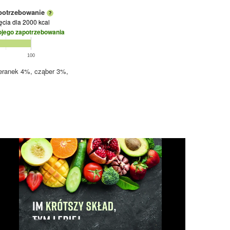
potrzebowanie
jęcia
dla 2000 kcal
ojego zapotrzebowania
100
jeranek 4%, cząber 3%,