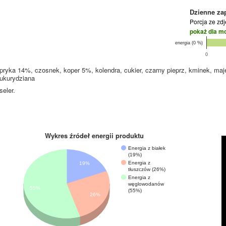
Dzienne za
Porcja ze zd
pokaż dla m
energia (0 %)
0
pryka 14%, czosnek, koper 5%, kolendra, cukier, czarny pieprz, kminek, ma
kukurydziana
eler.
Wykres źródeł energii produktu
Energia z białek
(19%)
Energia z
19%
tłuszczów (26%)
Energia z
węglowodanów
55%
(55%)
26%