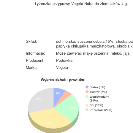
Łyżeczka przyprawy Vegeta Natur do ziemniaków 4 g.
Skład:
sól morska, suszona cebula 15%, słodka pa
papryka chili,gałka muszkatołowa, skrobia 
Informacje:
Może zawierać mąkę pszenną, mleko, jaja i s
Producent:
Podravka
Marka:
Vegeta
Wykres składu produktu
Białko (8%)
Tłuszcz (5%)
8%
Węglowodany
29%
(24%)
Sól (34%)
24%
Pozostałe (29%)
34%