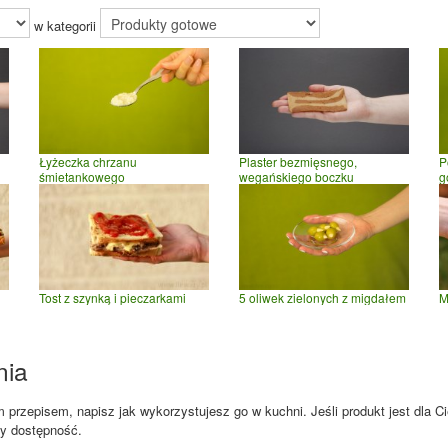
w kategorii
Łyżeczka chrzanu
P
i
Plaster bezmięsnego,
śmietankowego
g
wegańskiego boczku
Tost z szynką i pieczarkami
5 oliwek zielonych z migdałem
M
nia
przepisem, napisz jak wykorzystujesz go w kuchni. Jeśli produkt jest dla Ci
zy dostępność.