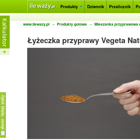
Produkty
Dziennik
Przelicznik
P
www.ilewazy.pl
»
Produkty gotowe
»
Mieszanka przyprawowa d
Łyżeczka przyprawy Vegeta Na