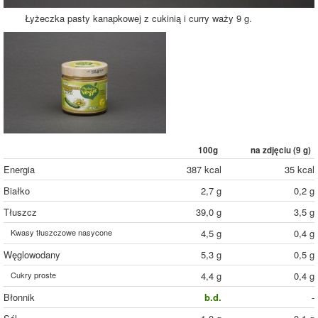
Łyżeczka pasty kanapkowej z cukinią i curry waży 9 g.
100g
na zdjęciu (
9
g)
Energia
387 kcal
35 kcal
Białko
2,7 g
0,2 g
Tłuszcz
39,0 g
3,5 g
Kwasy tłuszczowe nasycone
4,5 g
0,4 g
Węglowodany
5,3 g
0,5 g
Cukry proste
4,4 g
0,4 g
Błonnik
b.d.
-