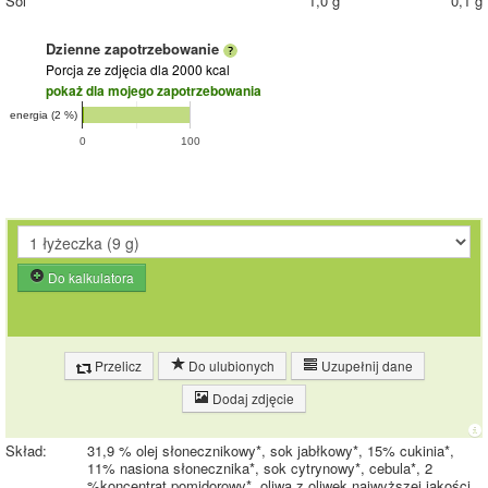
Sól
1,0 g
0,1 g
Dzienne zapotrzebowanie
Porcja ze zdjęcia
dla 2000 kcal
pokaż dla mojego zapotrzebowania
energia (2 %)
0
100
Do kalkulatora
Przelicz
Do ulubionych
Uzupełnij dane
Dodaj zdjęcie
Skład:
31,9 % olej słonecznikowy*, sok jabłkowy*, 15% cukinia*,
11% nasiona słonecznika*, sok cytrynowy*, cebula*, 2
%koncentrat pomidorowy*, oliwa z oliwek najwyższej jakości