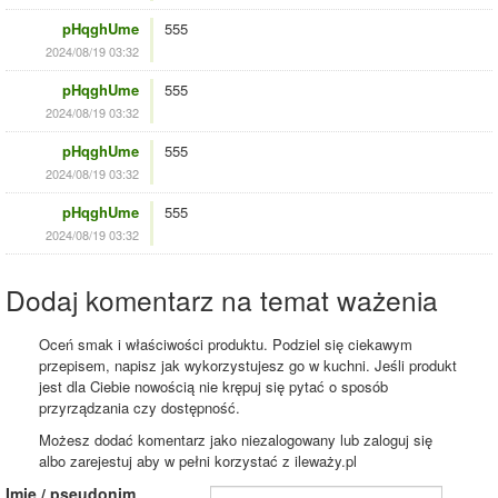
pHqghUme
555
2024/08/19 03:32
pHqghUme
555
2024/08/19 03:32
pHqghUme
555
2024/08/19 03:32
pHqghUme
555
2024/08/19 03:32
Dodaj komentarz na temat ważenia
Oceń smak i właściwości produktu. Podziel się ciekawym
przepisem, napisz jak wykorzystujesz go w kuchni. Jeśli produkt
jest dla Ciebie nowością nie krępuj się pytać o sposób
przyrządzania czy dostępność.
Możesz dodać komentarz jako niezalogowany lub zaloguj się
albo zarejestuj aby w pełni korzystać z ileważy.pl
Imię / pseudonim