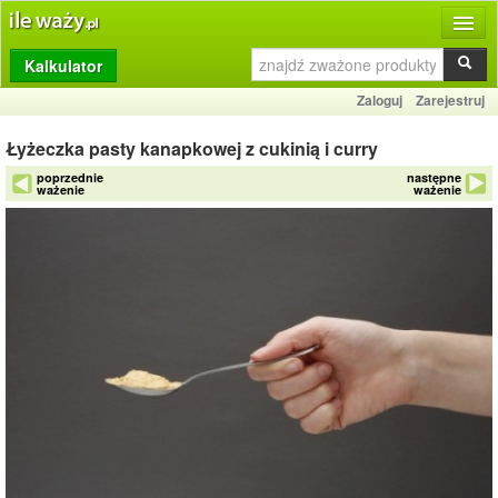
Kalkulator
Produkty
Zaloguj
Zarejestruj
Dziennik
Łyżeczka pasty kanapkowej z cukinią i curry
Przelicznik
poprzednie
następne
ważenie
ważenie
Porównywarka
Porady
Słownik
O stronie
Kontakt