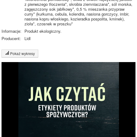
z pierwszego tłoczenia*, skrobia ziemniaczana*, sól morska,
zagęszczony sok jabłkowy*, 0,5 % mieszanka przypraw
curry* (kurkuma, cebula, kolendra, nasiona gorczycy, imbir,
nasiona kopru włoskiego, kozieradka pospolita, kminek),
zioła*, czosnek w proszku*
Informacje:
Produkt ekologiczny.
Producent:
Lidl
Pokaż wykresy
Wykres składu produktu
Białko (3%)
Tłuszcz (39%)
Węglowodany
(5%)
39%
Sól (1%)
52%
Pozostałe (52%)
Wykres źródeł energii produktu