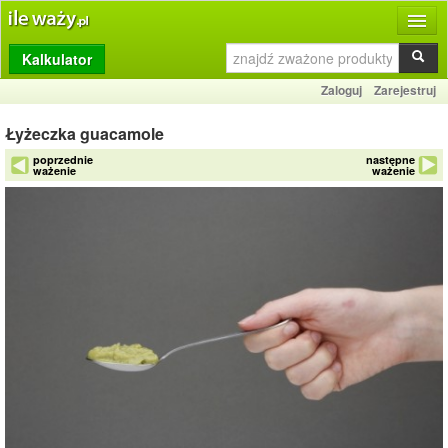
Kalkulator
Produkty
Zaloguj
Zarejestruj
Dziennik
Łyżeczka guacamole
Przelicznik
poprzednie
następne
ważenie
ważenie
Porównywarka
Porady
Słownik
O stronie
Kontakt