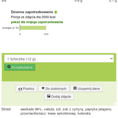
Sól
0,9 g
0,1 g
Dzienne zapotrzebowanie
Porcja ze zdjęcia
dla 2000 kcal
pokaż dla mojego zapotrzebowania
energia (1 %)
0
100
Do kalkulatora
Przelicz
Do ulubionych
Uzupełnij dane
Dodaj zdjęcie
Skład:
awokado 96%, cebula, sól, sok z cytryny, papryka jalapeno,
przeciwutleniacz: kwas askorbinowy, kolendra