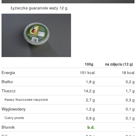
Łyżeczka guacamole waży 12 g.
100g
na zdjęciu (
12
g)
Energia
151 kcal
18 kcal
Białko
1,8 g
0,2 g
Tłuszcz
14,2 g
1,7 g
Kwasy tłuszczowe nasycone
2,7 g
0,3 g
Węglowodany
1,2 g
0,1 g
Cukry proste
0,9 g
0,1 g
Błonnik
b.d.
-