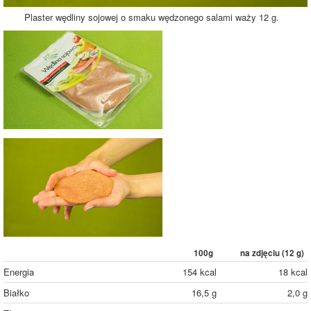
Plaster wędliny sojowej o smaku wędzonego salami waży 12 g.
100g
na zdjęciu (
12
g)
Energia
154 kcal
18 kcal
Białko
16,5 g
2,0 g