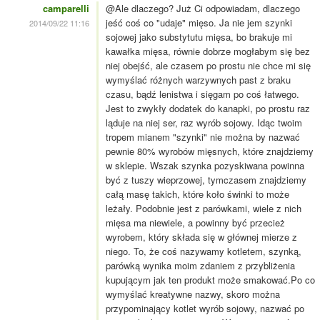
camparelli
@Ale dlaczego? Już Ci odpowiadam, dlaczego
jeść coś co "udaje" mięso. Ja nie jem szynki
2014/09/22 11:16
sojowej jako substytutu mięsa, bo brakuje mi
kawałka mięsa, równie dobrze mogłabym się bez
niej obejść, ale czasem po prostu nie chce mi się
wymyślać różnych warzywnych past z braku
czasu, bądź lenistwa i sięgam po coś łatwego.
Jest to zwykły dodatek do kanapki, po prostu raz
ląduje na niej ser, raz wyrób sojowy. Idąc twoim
tropem mianem "szynki" nie można by nazwać
pewnie 80% wyrobów mięsnych, które znajdziemy
w sklepie. Wszak szynka pozyskiwana powinna
być z tuszy wieprzowej, tymczasem znajdziemy
całą masę takich, które koło świnki to może
leżały. Podobnie jest z parówkami, wiele z nich
mięsa ma niewiele, a powinny być przecież
wyrobem, który składa się w głównej mierze z
niego. To, że coś nazywamy kotletem, szynką,
parówką wynika moim zdaniem z przybliżenia
kupującym jak ten produkt może smakować.Po co
wymyślać kreatywne nazwy, skoro można
przypominający kotlet wyrób sojowy, nazwać po