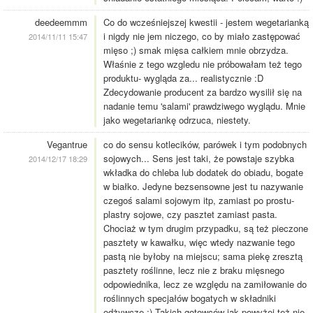
deedeemmm
Co do wcześniejszej kwestii - jestem wegetarianką
i nigdy nie jem niczego, co by miało zastępować
2014/11/11 15:47
mięso ;) smak mięsa całkiem mnie obrzydza.
Właśnie z tego wzgledu nie próbowałam też tego
produktu- wygląda za... realistycznie :D
Zdecydowanie producent za bardzo wysilił się na
nadanie temu 'salami' prawdziwego wyglądu. Mnie
jako wegetariankę odrzuca, niestety.
Vegantrue
co do sensu kotlecików, parówek i tym podobnych
sojowych... Sens jest taki, że powstaje szybka
2014/12/17 18:29
wkładka do chleba lub dodatek do obiadu, bogate
w białko. Jedyne bezsensowne jest tu nazywanie
czegoś salami sojowym itp, zamiast po prostu-
plastry sojowe, czy pasztet zamiast pasta.
Chociaż w tym drugim przypadku, są też pieczone
pasztety w kawałku, więc wtedy nazwanie tego
pastą nie byłoby na miejscu; sama piekę zresztą
pasztety roślinne, lecz nie z braku mięsnego
odpowiednika, lecz ze względu na zamiłowanie do
roślinnych specjałów bogatych w składniki
odżywcze ;) Takich gotowców jak powyżej też nie