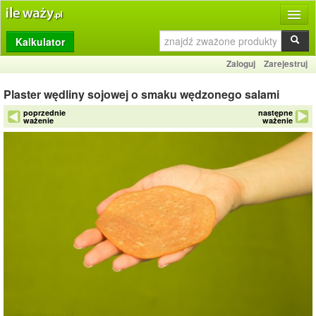
Kalkulator
Produkty
Zaloguj
Zarejestruj
Dziennik
Plaster wędliny sojowej o smaku wędzonego salami
Przelicznik
poprzednie
następne
ważenie
ważenie
Porównywarka
Porady
Słownik
O stronie
Kontakt