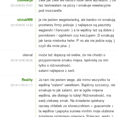
tez testowalam na pizzy i smakuje rewelacyjnie
2014/09/23 19:51
pod mozzarella
olciuk999
ja nie jestem wegetarianką, ale bardzo mi smakują
przetwory firmy polsoja :) najlepsze są pasztety
2014/09/25 13:32
węgierski i francuski :) a te wędliny też są dobre z
pomidorem / ogórkiem czy keczupem ;D smakują
jak tania mielonka hehe :P no ale nie jedzie soją ;)
czyli dla mnie plus :)
olamal
może też dopiszę od siebie, że nie chodzi o
przypomnienie smaku mięsa, tęsknotę za nim
2014/10/06 08:06
tylko o różnorodność.
salami najlepsze z serii.
Reality
Ja tam nie jestem wege, ale mimo wszystko ta
wędlinę "salami" uwielbiam. Bądźmy szczerzy, nie
2014/11/05 21:17
smakuje to jak salami, ani w ogóle mięsna
wędlina, ale dlatego to lubię! Różnorodność, ma
swój ciekawy smak. Na śniadanie opiekany
razowy chlebek ze słonecznikiem + guacamole +
ta wędlina i papryka surowa mmhm moje ulubione
śniadanie ostatniego miesiąca. Polecam, warto :)