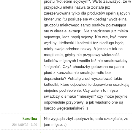
prostu "kotletem sojowym". Warto zauważyć, że w
przypadku mleka nazwa ta została już
zarezerwowana tylko dla produktów spełniających
kryterium: (tu posłużę się wikipedią) "wydzielina
gruczołu mlekowego samic ssaków pojawiająca
się w okresie laktacji". Nie znajdziemy już mleka
sojowego, lecz napój sojowy. Kto wie, być może
wędliny, kiełbaski i kotleciki też niedługo będą
miały swoje odrębne nazwy. A jeszcze tak na
marginesie, gdyby nie przyprawy większość
kotletów mięsnych i wędlin też nie smakowałaby
"mięsnie". Czyż chociażby gotowana na parze
pierś z kurczaka nie smakuje mdło bez
doprawienia? Potrafię z soi wyczarować takie
kotleciki, które odpowiednio doprawione oszukują
niejedno podniebienie. Czy zatem to mięso
świadczy o smaku "mięsnym" czy może jedynie
odpowiednie przyprawy, a jak wiadomo one są
bardzo wegetariańskie? :)
karoltex
Nie wygląda zbyt apetycznie, całe szczęście, że
jem mięso. :)
2014/09/22 13:20