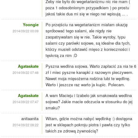
Żeby nie było do wegetarianizmu nic nie mam (
poza 1 odosobnionym przypadkiem ) po prostu
jakoś takie dua mi się w niego nei wpisują ... .
Yoongie
Po przejściu na wegetarianizm miałam okazję
spróbować tego salami, ale nigdy nie
2014/09/22 00:09
zaopatrywałam się w nie. Takie wyroby, typu
salami czy parówki sojowe, są idealne dla tych,
którzy musieli odstawić mięso z konieczności i
tęsknią za nim :D
Agataskate
Pyszna wedlina sojowa. Warto zapłacić za nia te 6
zł i miec pyszne kanapki z razowym pieczywem.
2014/09/22 07:46
Nawet moja mięsożerna rodzina lubi te wędlinę.
Warto i jeszcze raz warto ja kupic. Polecam.
Agataskate
A wam Macieju i Izabelo jak smakowała wedlina
sojowa? Jakie macie odczucia w stosunku do jej
2014/09/22 07:47
smaku?
anitaanita
Witam, gdzie można nabyć wędlinkę :) dostępna
jest w sklepach pokroju piotra i pawła czy tylko
2014/09/22 08:22
takich ze zdrową żywnością?