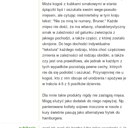
Może kogoś z kubkami smakowymi w stanie
śpiączki byś i oszukała swoim wege-pseudo-
mięsem, ale cytując nieśmiertelny w tym kraju
tekst: "Nie ze mną te numery, Bruner." Każde
mięso nie dość, że ma własny, charakterystyczny
smak w zależności od gatunku zwierzęcia z
jakiego pochodzi, a także części, z której zostało
ukrojone. Do tego dochodzi indywidualna
"tekstura" każdego rodzaju, która choć częściowo
zmienia w zależności od rodzaju obróbki, a także
czy jest ona prawidłowa, ale jednak w każdym z
tych wypadków pozostają pewne cechy, których
nie da się podrobić i oszukać. Przynajmniej nie u
kogoś, kto z nim obcuje od urodzenia i spożywa je
w trakcie 4-5 z 5 posiłków dziennie.
Dla mnie takie produkty nigdy nie zastąpią mięsa.
Mogą służyć jako dodatek do niego najwyżej. Np.
panierowane kotlety sojowe moczone w rosole z
kury świetnie pasują jako alternatywa frytek do
hamburgera.
zubikacja
zwal jak zwal ale bardzo lubie takie wynalazki :) Ja