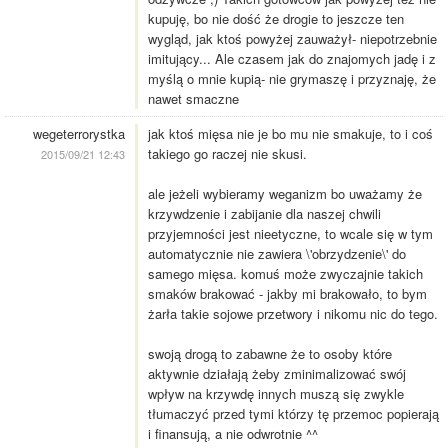
kupuję, bo nie dość że drogie to jeszcze ten
wygląd, jak ktoś powyżej zauważył- niepotrzebnie
imitujący... Ale czasem jak do znajomych jadę i z
myślą o mnie kupią- nie grymaszę i przyznaję, że
nawet smaczne
wegeterrorystka
jak ktoś mięsa nie je bo mu nie smakuje, to i coś
takiego go raczej nie skusi.
2015/09/21 12:43
ale jeżeli wybieramy weganizm bo uważamy że
krzywdzenie i zabijanie dla naszej chwili
przyjemności jest nieetyczne, to wcale się w tym
automatycznie nie zawiera \'obrzydzenie\' do
samego mięsa. komuś może zwyczajnie takich
smaków brakować - jakby mi brakowało, to bym
żarła takie sojowe przetwory i nikomu nic do tego.
swoją drogą to zabawne że to osoby które
aktywnie działają żeby zminimalizować swój
wpływ na krzywdę innych muszą się zwykle
tłumaczyć przed tymi którzy tę przemoc popierają
i finansują, a nie odwrotnie ^^