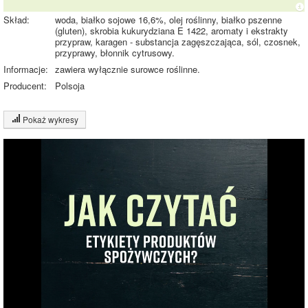
Skład:
woda, białko sojowe 16,6%, olej roślinny, białko pszenne
(gluten), skrobia kukurydziana E 1422, aromaty i ekstrakty
przypraw, karagen - substancja zagęszczająca, sól, czosnek,
przyprawy, błonnik cytrusowy.
Informacje:
zawiera wyłącznie surowce roślinne.
Producent:
Polsoja
Pokaż wykresy
Wykres składu produktu
Białko (17%)
Tłuszcz (7%)
16.8%
Węglowodany
(7%)
Pozostałe (70%)
69.3%
Wykres źródeł energii produktu