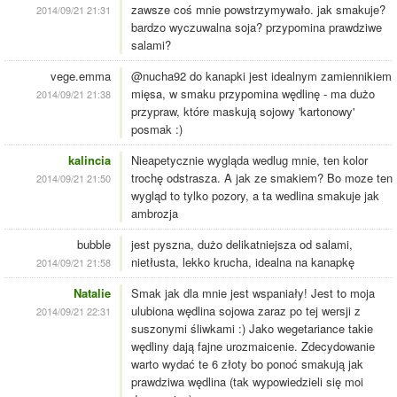
zawsze coś mnie powstrzymywało. jak smakuje?
2014/09/21 21:31
bardzo wyczuwalna soja? przypomina prawdziwe
salami?
vege.emma
@nucha92 do kanapki jest idealnym zamiennikiem
mięsa, w smaku przypomina wędlinę - ma dużo
2014/09/21 21:38
przypraw, które maskują sojowy 'kartonowy'
posmak :)
kalincia
Nieapetycznie wygląda wedlug mnie, ten kolor
trochę odstrasza. A jak ze smakiem? Bo moze ten
2014/09/21 21:50
wygląd to tylko pozory, a ta wedlina smakuje jak
ambrozja
bubble
jest pyszna, dużo delikatniejsza od salami,
nietłusta, lekko krucha, idealna na kanapkę
2014/09/21 21:58
Natalie
Smak jak dla mnie jest wspaniały! Jest to moja
ulubiona wędlina sojowa zaraz po tej wersji z
2014/09/21 22:31
suszonymi śliwkami :) Jako wegetariance takie
wędliny dają fajne urozmaicenie. Zdecydowanie
warto wydać te 6 złoty bo ponoć smakują jak
prawdziwa wędlina (tak wypowiedzieli się moi