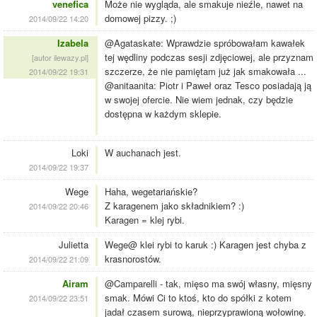
venefica
Może nie wygląda, ale smakuje nieźle, nawet na
domowej pizzy. ;)
2014/09/22 14:20
Izabela
@Agataskate: Wprawdzie spróbowałam kawałek
tej wędliny podczas sesji zdjęciowej, ale przyznam
[autor ilewazy.pl]
szczerze, że nie pamiętam już jak smakowała ...
2014/09/22 19:31
@anitaanita: Piotr i Paweł oraz Tesco posiadają ją
w swojej ofercie. Nie wiem jednak, czy będzie
dostępna w każdym sklepie.
Loki
W auchanach jest.
2014/09/22 19:37
Wege
Haha, wegetariańskie?
Z karagenem jako składnikiem? :)
2014/09/22 20:46
Karagen = klej rybi.
Julietta
Wege@ klei rybi to karuk :) Karagen jest chyba z
krasnorostów.
2014/09/22 21:09
Airam
@Camparelli - tak, mięso ma swój własny, mięsny
smak. Mówi Ci to ktoś, kto do spółki z kotem
2014/09/22 23:51
jadał czasem surową, nieprzyprawioną wołowinę.