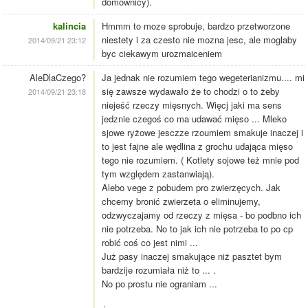
domownicy).
kalincia
Hmmm to moze sprobuje, bardzo przetworzone
niestety i za czesto nie mozna jesc, ale moglaby
2014/09/21 23:12
byc ciekawym urozmaiceniem
AleDlaCzego?
Ja jednak nie rozumiem tego wegeterianizmu.... mi
się zawsze wydawało że to chodzi o to żeby
2014/09/21 23:18
niejeść rzeczy mięsnych. Więcj jaki ma sens
jedznie czegoś co ma udawać mięso ... Mleko
sjowe ryżowe jesczze rzoumiem smakuje inaczej i
to jest fajne ale wędlina z grochu udająca mięso
tego nie rozumiem. ( Kotlety sojowe też mnie pod
tym względem zastanwiają).
Alebo vege z pobudem pro zwierzęcych. Jak
chcemy bronić zwierzeta o eliminujemy,
odzwyczajamy od rzeczy z mięsa - bo podbno ich
nie potrzeba. No to jak ich nie potrzeba to po cp
robić coś co jest nimi ...
Już pasy inaczej smakujące niż pasztet bym
bardzije rozumiała niż to ... .
No po prostu nie ograniam ...