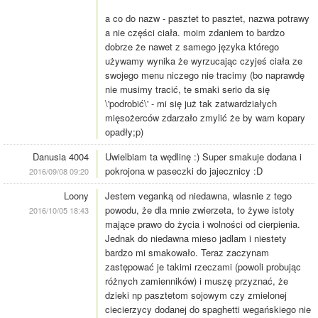
a co do nazw - pasztet to pasztet, nazwa potrawy
a nie części ciała. moim zdaniem to bardzo
dobrze że nawet z samego języka którego
używamy wynika że wyrzucając czyjeś ciała ze
swojego menu niczego nie tracimy (bo naprawdę
nie musimy tracić, te smaki serio da się
\'podrobić\' - mi się już tak zatwardziałych
mięsożerców zdarzało zmylić że by wam kopary
opadły;p)
Danusia 4004
Uwielbiam ta wędlinę :) Super smakuje dodana i
pokrojona w paseczki do jajecznicy :D
2016/09/08 09:20
Loony
Jestem veganką od niedawna, wlasnie z tego
powodu, że dla mnie zwierzeta, to żywe istoty
2016/10/05 18:43
mające prawo do życia i wolności od cierpienia.
Jednak do niedawna mieso jadlam i niestety
bardzo mi smakowało. Teraz zaczynam
zastępować je takimi rzeczami (powoli probując
różnych zamienników) i muszę przyznać, że
dzieki np pasztetom sojowym czy zmielonej
ciecierzycy dodanej do spaghetti wegańskiego nie