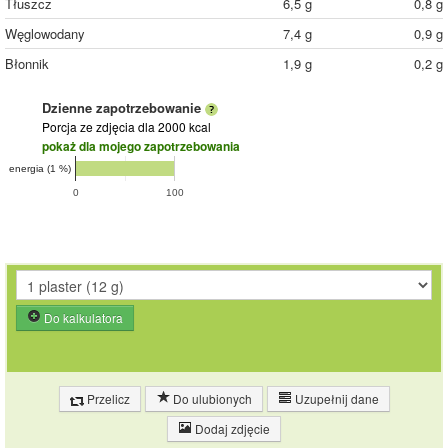
Tłuszcz
6,5 g
0,8 g
Węglowodany
7,4 g
0,9 g
Błonnik
1,9 g
0,2 g
Dzienne zapotrzebowanie
Porcja ze zdjęcia
dla 2000 kcal
pokaż dla mojego zapotrzebowania
energia (1 %)
0
100
Do kalkulatora
Przelicz
Do ulubionych
Uzupełnij dane
Dodaj zdjęcie