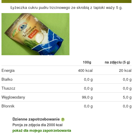
Łyżeczka cukru pudru trzcinowego ze skrobią z tapioki waży 5 g.
100g
na zdjęciu (
5
g)
Energia
400 kcal
20 kcal
Białko
0,0 g
0,0 g
Tłuszcz
0,0 g
0,0 g
Węglowodany
99,0 g
5,0 g
Błonnik
0,0 g
0,0 g
Dzienne zapotrzebowanie
Porcja ze zdjęcia
dla 2000 kcal
pokaż dla mojego zapotrzebowania