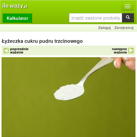
Kalkulator
Produkty
Zaloguj
Zarejestruj
Dziennik
Łyżeczka cukru pudru trzcinowego
Przelicznik
poprzednie
następne
ważenie
ważenie
Porównywarka
Porady
Słownik
O stronie
Kontakt