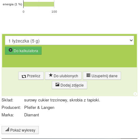
energia (1 %)
0
100
Do kalkulatora
Przelicz
Do ulubionych
Uzupełnij dane
Dodaj zdjęcie
Skład:
surowy cukier trzcinowy, skrobia z tapioki.
Producent:
Pfeifer & Langen
Marka:
Diamant
Pokaż wykresy
Wykres składu produktu