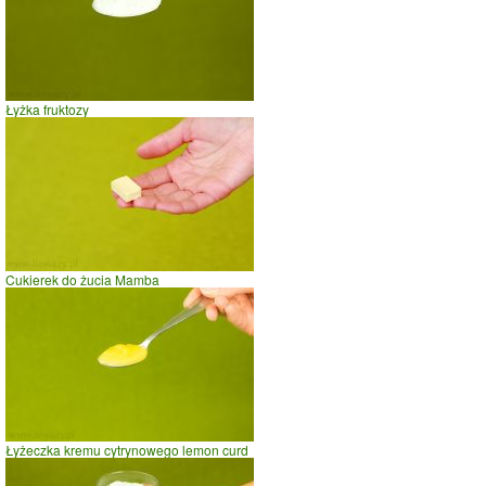
Łyżka fruktozy
Cukierek do żucia Mamba
Łyżeczka kremu cytrynowego lemon curd