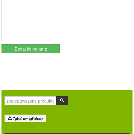
Zgłoś uwagi/błędy