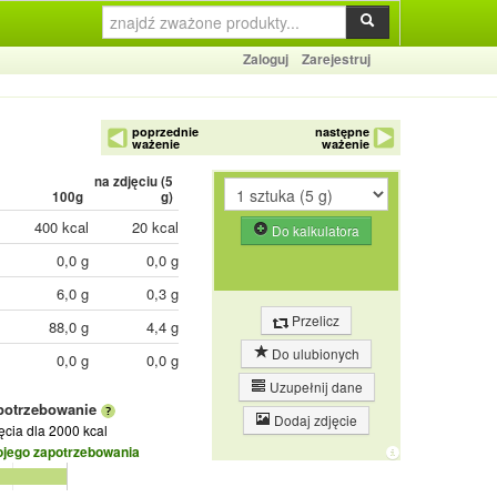
Zaloguj
Zarejestruj
poprzednie
następne
ważenie
ważenie
na zdjęciu (
5
100g
g)
400 kcal
20 kcal
Do kalkulatora
0,0 g
0,0 g
6,0 g
0,3 g
Przelicz
88,0 g
4,4 g
Do ulubionych
0,0 g
0,0 g
Uzupełnij dane
potrzebowanie
Dodaj zdjęcie
jęcia
dla 2000 kcal
ojego zapotrzebowania