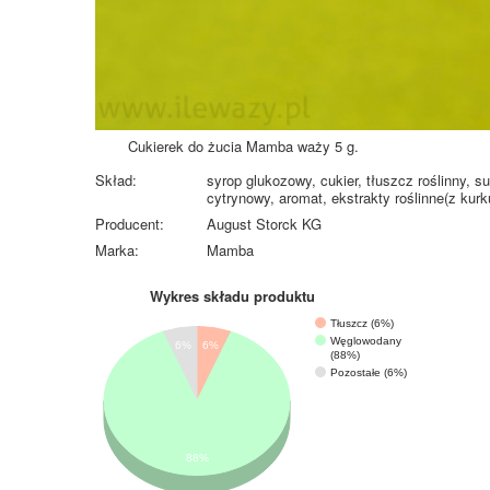
Cukierek do żucia Mamba waży 5 g.
Skład:
syrop glukozowy, cukier, tłuszcz roślinny, 
cytrynowy, aromat, ekstrakty roślinne(z kurk
Producent:
August Storck KG
Marka:
Mamba
Wykres składu produktu
Tłuszcz (6%)
Węglowodany
6%
6%
(88%)
Pozostałe (6%)
88%