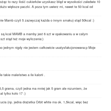
nożąc to razy ilość cukierków uzyskasz błąd w wysokości zaledwie 10
 dużo większe paczki. A poza tym uwierz mi, nawet te 50 kcal od
nie Mamb czyli 5 zazwyczaj każda o innym smaku) stąd 50kcal :)
są kcal MAMB a mamby jest 6 szt w opakowaniu a w całym
szt stąd też moje wyliczenia:)
o jednym nigdy nie jestem całkowicie usatysfakcjonowana:p Moje
e takie maleństwo a ile kalorii .
6,5 grama, czyli jedna ma mniej jak 5 gram ale rozumiem, że
l tylko koło 17 :)
ia (np. jedna drażetka Orbit white ma ok. 1,5kcal, więc bez