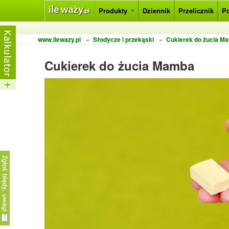
Produkty
Dziennik
Przelicznik
P
www.ilewazy.pl
»
Słodycze i przekąski
»
Cukierek do żucia M
Cukierek do żucia Mamba