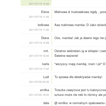
2011/07/19 10:49
Elena
Malinowa & truskawkowa nigdy , przen
2011/07/19 11:42
bolkowa
Aaa malinowa mamba :D Jako dzieck
2011/07/19 11:50
Diana
Ooo, mamba! Jak ja dawno tego nie 
2011/07/19 12:28
mrt.
Ostatnio widziałam ją w sklepie i zas
Świetne ważenie!
2011/07/19 16:45
karla
"wszyscy mają mambę, mam i ja!":D
2011/07/19 17:42
Ludi
To sprawa dla detektywów mamby!
2011/07/20 20:33
emilka
Troszke zawyżona jest tu kalorycznoś
sztuce może nie robi to różnicy ale p
2011/07/22 18:05
dala
@ emilka: w normalnym opakowaniu zn