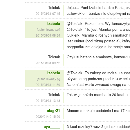
Tolciak
Jejuu... Pani Izabelo bardzo Panią p
człowiekiem bardzo nie cierpliwymi
2015/08/31 07:45
Izabela
@Tolciak: Rozumiem. Wytłumaczyłyśm
@Tolciak: "To jest Mamba pomarańcz
[autor ilewazy.pl]
Cukierki Mamba o różnych smakach bę
2015/08/31 08:34
jest cukier (pod różną postacią), kt
przypadku zmieniając substancje sm
Tolciak
Czyli substancje smakowe, barwniki i
2015/08/31 09:52
Izabela
@Tolciak: To zależy od rodzaju substan
używane są podczas produktu w celu 
[autor ilewazy.pl]
Natomiast warto zwracać uwagę na to
2015/08/31 11:30
Tolciak
Tak więc każda mamba to 20 kcal :)
2015/08/31 13:43
olagr21
Maoam smakuje podobnie i ma 17 kca
2020/01/10 15:50
aya_____
3 kcal roznicy? wez 3 glebsze oddechy