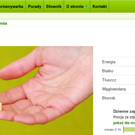
orównywarka
Porady
Słownik
O stronie
Kontakt
amba
Energia
Białko
Tłuszcz
Węglowodany
Błonnik
Dzienne za
Porcja ze zd
pokaż dla m
energia (1 %)