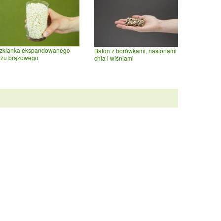
zklanka ekspandowanego
Baton z borówkami, nasionami
yżu brązowego
chia i wiśniami