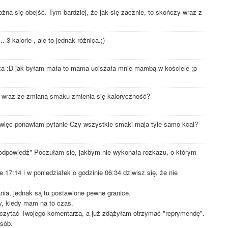
na się obejść. Tym bardziej, że jak się zacznie, to skończy wraz z
 3 kalorie , ale to jednak różnica.;)
za :D jak byłam mała to mama uciszała mnie mambą w kościele ;p
 wraz ze zmianą smaku zmienia się kaloryczność?
 więc ponawiam pytanie Czy wszystkie smaki maja tyle samo kcal?
odpowiedź" Poczułam się, jakbym nie wykonała rozkazu, o którym
e 17:14 i w poniedziałek o godzinie 06:34 dziwisz się, że nie
ia, jednak są tu postawione pewne granice.
, kiedy mam na to czas.
czytać Twojego komentarza, a już zdążyłam otrzymać "reprymendę".
osób.