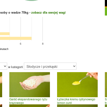
osoby o wadze
70
kg -
zobacz dla swojej wagi
6
8
inutach
w kategorii
Garść ekspandowanego ryżu
Łyżeczka kremu cytrynowego
S
brązowego
lemon curd
t