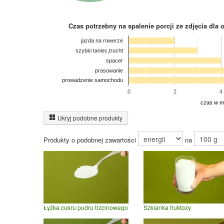
Czas potrzebny na spalenie porcji ze zdjęcia
dla 
jazda na rowerze
szybki taniec,trucht
spacer
prasowanie
prowadzenie samochodu
0
2
4
czas w m
Ukryj podobne produkty
Produkty o podobnej zawartości
na
Łyżka cukru pudru trzcinowego
Szklanka fruktozy