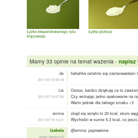
Łyżka ekspandowanego ryżu
Łyżka glukozy
brązowego
Mamy 33 opinie na temat ważenia -
napisz
ds
hahahha ostatnio się zastanawialam 
2011/07/19 00:19
Lis
Ooooo, bardzo dziękuję za to zważeni
Czy wcinając jedno opakowanie na ra
2011/07/19 07:56
Warto jednak dla takiego smaku <3
emma
skąd się wzięło to 20 kcal, skoro węgl
Wychodzi w sumie 5,3 kcal, co jeszcz
2011/07/19 10:21
Izabela
@emma: poprawione.
[autor ilewazy.pl]