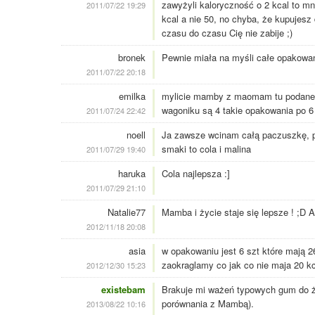
zawyżyli kaloryczność o 2 kcal to m
2011/07/22 19:29
kcal a nie 50, no chyba, że kupujesz
czasu do czasu Cię nie zabije ;)
bronek
Pewnie miała na myśli całe opakowa
2011/07/22 20:18
emilka
mylicie mamby z maomam tu podane 
wagoniku są 4 takie opakowania po 6 
2011/07/24 22:42
noell
Ja zawsze wcinam całą paczuszkę, p
smaki to cola i malina
2011/07/29 19:40
haruka
Cola najlepsza :]
2011/07/29 21:10
Natalie77
Mamba i życie staje się lepsze ! ;D Al
2012/11/18 20:08
asia
w opakowaniu jest 6 szt które mają 2
zaokraglamy co jak co nie maja 20 kca
2012/12/30 15:23
existebam
Brakuje mi ważeń typowych gum do żuc
porównania z Mambą).
2013/08/22 10:16