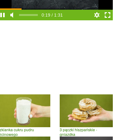
0:20 / 1:31
zklanka cukru pudru
3 pączki hiszpańskie -
rzcinowego
gniazdka