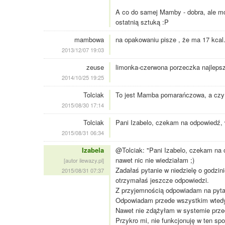
A co do samej Mamby - dobra, ale moż
ostatnią sztuką :P
mambowa
na opakowaniu pisze , że ma 17 kcal...
2013/12/07 19:03
zeuse
limonka-czerwona porzeczka najleps
2014/10/25 19:25
Tolciak
To jest Mamba pomarańczowa, a czy
2015/08/30 17:14
Tolciak
Pani Izabelo, czekam na odpowiedź,
2015/08/31 06:34
Izabela
@Tolciak: "Pani Izabelo, czekam na 
nawet nic nie wiedziałam ;)
[autor ilewazy.pl]
Zadałaś pytanie w niedzielę o godzini
2015/08/31 07:37
otrzymałaś jeszcze odpowiedzi.
Z przyjemnością odpowiadam na pytan
Odpowiadam przede wszystkim wtedy
Nawet nie zdążyłam w systemie prze
Przykro mi, nie funkcjonuję w ten sp