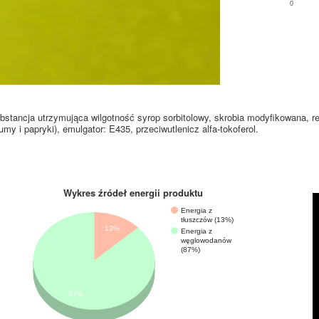
0
substancja utrzymująca wilgotność syrop sorbitolowy, skrobia modyfikowana, 
umy i papryki), emulgator: E435, przeciwutlenicz alfa-tokoferol.
Wykres źródeł energii produktu
Energia z
tłuszczów (13%)
13%
Energia z
węglowodanów
(87%)
87%