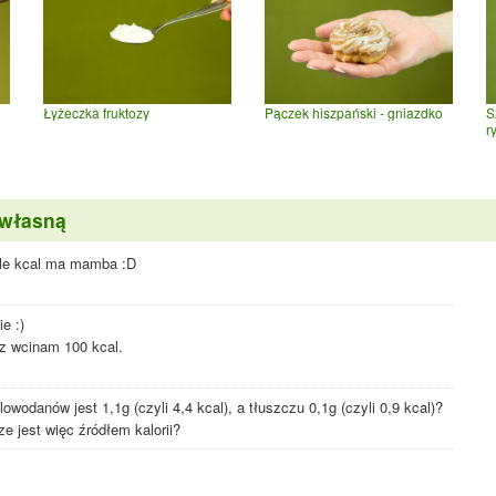
Łyżeczka fruktozy
Pączek hiszpański - gniazdko
S
r
 własną
ile kcal ma mamba :D
e :)
z wcinam 100 kcal.
owodanów jest 1,1g (czyli 4,4 kcal), a tłuszczu 0,1g (czyli 0,9 kcal)?
e jest więc źródłem kalorii?