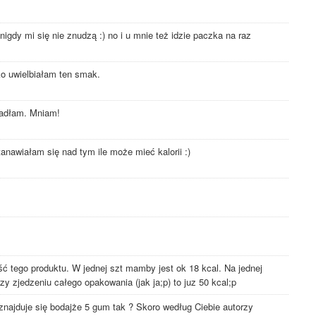
igdy mi się nie znudzą :) no i u mnie też idzie paczka na raz
o uwielbiałam ten smak.
jadłam. Mniam!
tanawiałam się nad tym ile może mieć kalorii :)
ć tego produktu. W jednej szt mamby jest ok 18 kcal. Na jednej
rzy zjedzeniu całego opakowania (jak ja;p) to juz 50 kcal;p
ajduje się bodajże 5 gum tak ? Skoro według Ciebie autorzy