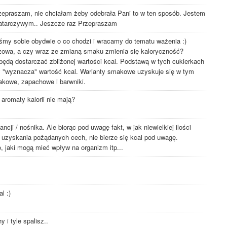
rzepraszam, nie chciałam żeby odebrała Pani to w ten sposób. Jestem
 natarczywym.. Jeszcze raz Przepraszam
y sobie obydwie o co chodzi i wracamy do tematu ważenia :)
owa, a czy wraz ze zmianą smaku zmienia się kaloryczność?
dą dostarczać zbliżonej wartości kcal. Podstawą w tych cukierkach
óry "wyznacza" wartość kcal. Warianty smakowe uzyskuje się w tym
akowe, zapachowe i barwniki.
 aromaty kalorii nie mają?
cji / nośnika. Ale biorąc pod uwagę fakt, w jak niewielkiej ilości
uzyskania pożądanych cech, nie bierze się kcal pod uwagę.
, jaki mogą mieć wpływ na organizm itp...
l :)
 i tyle spalisz..