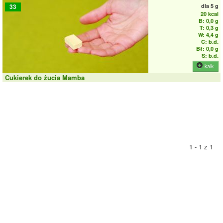
dla
5 g
33
20 kcal
B: 0,0 g
T: 0,3 g
W: 4,4 g
C: b.d.
Bł: 0,0 g
S: b.d.
kalk.
Cukierek do żucia Mamba
1 - 1 z 1