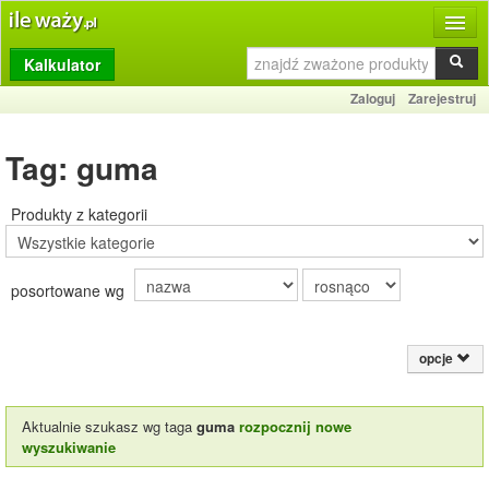
Kalkulator
Produkty
Zaloguj
Zarejestruj
Dziennik
Tag: guma
Przelicznik
Porównywarka
Produkty z kategorii
Porady
posortowane wg
Słownik
O stronie
opcje
Kontakt
Aktualnie szukasz wg taga
guma
rozpocznij nowe
wyszukiwanie