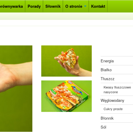
orównywarka
Porady
Słownik
O stronie
Kontakt
Energia
Białko
Tłuszcz
Kwasy tłuszczowe
nasycone
Węglowodany
Cukry proste
Błonnik
Sól