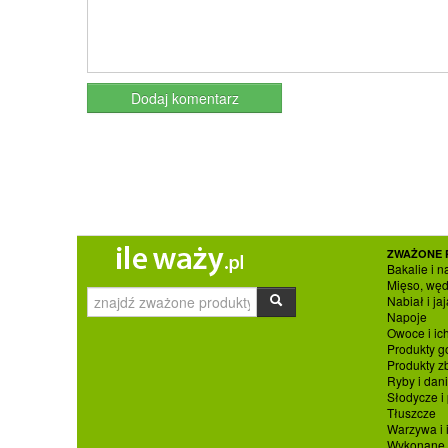
ZWAŻONE 
Bakalie i n
Mięso, węd
Nabiał i jaj
Napoje
Owoce i ic
Produkty g
Produkty 
Ryby i dan
Słodycze i
Tłuszcze
Warzywa i 
Wykonane p