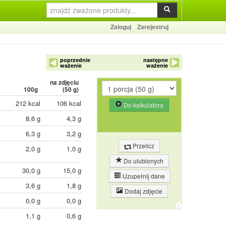
Zaloguj
Zarejestruj
poprzednie
następne
ważenie
ważenie
na zdjęciu
100g
(
50
g)
212 kcal
106 kcal
Do kalkulatora
8,6 g
4,3 g
6,3 g
3,2 g
Przelicz
2,0 g
1,0 g
Do ulubionych
30,0 g
15,0 g
Uzupełnij dane
3,6 g
1,8 g
Dodaj zdjęcie
0,0 g
0,0 g
1,1 g
0,6 g