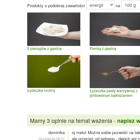
Produkty o podobnej zawartości
na
5 pierogów z gęsiną
Pieróg z gęsiną
Łyżeczka inuliny
Łyżeczka pasty warzywnej z
grillowanym bakłażanem
Mamy 3 opinie na temat ważenia -
napisz 
dominika
oj mało! Można sobie pozwolić na ta
ale przecież od jednego - dwóch ani 
2013/06/26 09:27