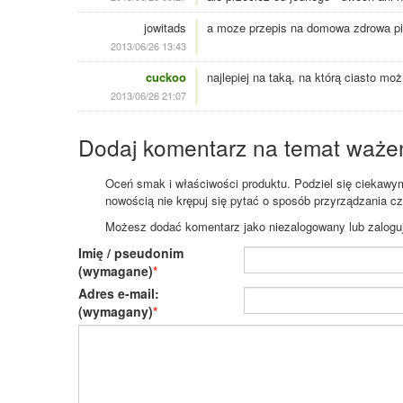
jowitads
a moze przepis na domowa zdrowa piz
2013/06/26 13:43
cuckoo
najlepiej na taką, na którą ciasto m
2013/06/26 21:07
Dodaj komentarz na temat waże
Oceń smak i właściwości produktu. Podziel się ciekawym 
nowością nie krępuj się pytać o sposób przyrządzania c
Możesz dodać komentarz jako niezalogowany lub zaloguj s
Imię / pseudonim
(wymagane)
Adres e-mail:
(wymagany)