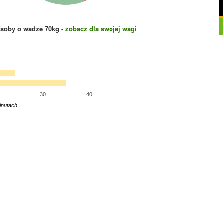
osoby o wadze
70
kg -
zobacz dla swojej wagi
30
40
inutach