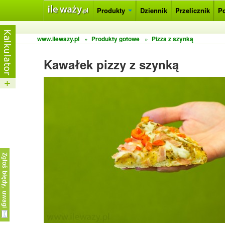
Produkty
Dziennik
Przelicznik
P
www.ilewazy.pl
»
Produkty gotowe
»
Pizza z szynką
Kawałek pizzy z szynką