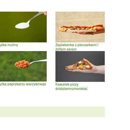
yżka inuliny
Zapiekanka z pieczarkami i
żółtym serem
yżka paprykarzu warzywnego
Kawałek pizzy
śródziemnomorskiej