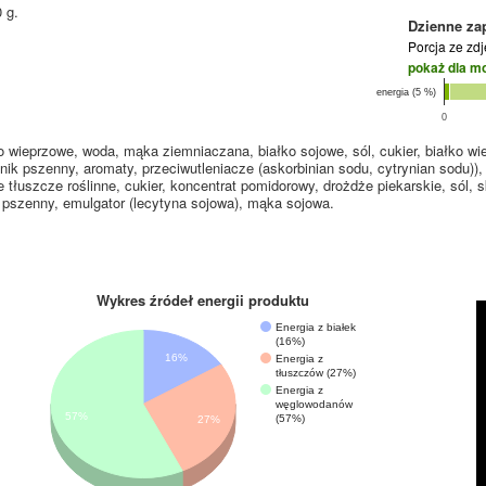
 g.
Dzienne za
Porcja ze zd
pokaż dla m
energia (5 %)
0
wieprzowe, woda, mąka ziemniaczana, białko sojowe, sól, cukier, białko w
nik pszenny, aromaty, przeciwutleniacze (askorbinian sodu, cytrynian sodu)),
e tłuszcze roślinne, cukier, koncentrat pomidorowy, drożdże piekarskie, sól,
n pszenny, emulgator (lecytyna sojowa), mąka sojowa.
Wykres źródeł energii produktu
Energia z białek
(16%)
16%
Energia z
tłuszczów (27%)
Energia z
węglowodanów
57%
(57%)
27%