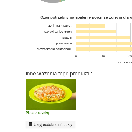
Czas potrzebny na spalenie porcji ze zdjęcia
dla 
jazda na rowerze
szybki taniec,trucht
spacer
prasowanie
prowadzenie samochodu
0
10
20
czas w m
Inne ważenia tego produktu:
Pizza z szynką
Ukryj podobne produkty