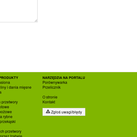
PRODUKTY
NARZĘDZIA NA PORTALU
asiona
Porównywarka
liny i dania mięsne
Przelicznik
a
O stronie
h przetwory
Kontakt
otowe
zbożowe
Zgłoś uwagi/błędy
ia rybne
 przekąski
ich przetwory
rzez Izabelę