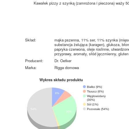
Kawałek pizzy z szynką (zamrożona i pieczona) waży 50
Skład:
mąka pszenna, 11% ser, 11% szynka (mięso 
substancja żelująca (karagen), glukoza, błon
papryka czerwona, oleje roslinne, utwardzon
przyprawy, aromaty, słód jęczmienny, glute
Producent:
Dr. Oetker
Marka:
Rigga domowa
Wykres składu produktu
Białko (9%)
Tłuszcz (6%)
9%
Węglowodany
(30%)
Sól (1%)
Pozostałe (54%)
54%
30%