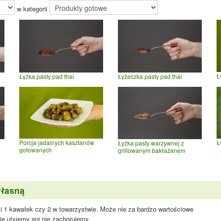
w kategorii
Ł
Łyżka pasty pad thai
Łyżeczka pasty pad thai
Porcja jadalnych kasztanów
Ł
Łyżka pasty warzywnej z
gotowanych
grillowanym bakłażanem
własną
ki 1 kawałek czy 2 w towarzystwie. Może nie za bardzo wartościowe
nie utyjemy ani nie zachorujemy.