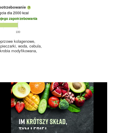
potrzebowanie
jęcia
dla 2000 kcal
ojego zapotrzebowania
100
ieprzowe kolagenowe,
 pieczarki, woda, cebula,
 skrobia modyfikowana,