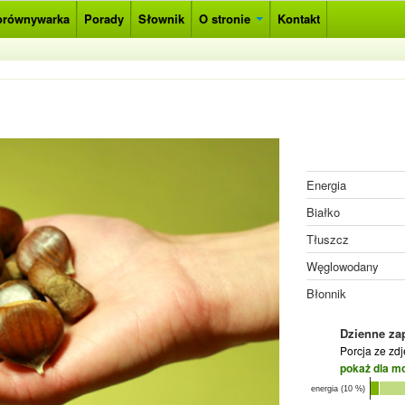
orównywarka
Porady
Słownik
O stronie
Kontakt
Energia
Białko
Tłuszcz
Węglowodany
Błonnik
Dzienne za
Porcja ze zd
pokaż dla m
energia (10 %)