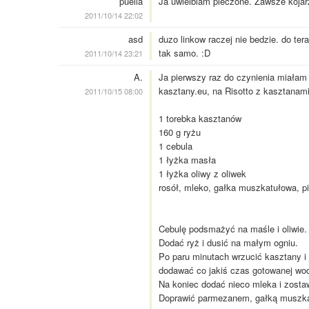
puella
Ja uwielbiam pieczone. Zawsze kojarz
2011/10/14 22:02
asd
duzo linkow raczej nie bedzie. do ter
tak samo. :D
2011/10/14 23:21
A.
Ja pierwszy raz do czynienia miałam
kasztany.eu, na Risotto z kasztanami
2011/10/15 08:00
1 torebka kasztanów
160 g ryżu
1 cebula
1 łyżka masła
1 łyżka oliwy z oliwek
rosół, mleko, gałka muszkatułowa, p
Cebulę podsmażyć na maśle i oliwie.
Dodać ryż i dusić na małym ogniu.
Po paru minutach wrzucić kasztany i 
dodawać co jakiś czas gotowanej wod
Na koniec dodać nieco mleka i zostaw
Doprawić parmezanem, gałką muszka