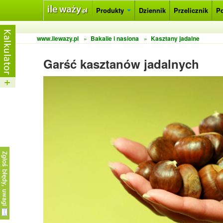
Produkty
Dziennik
Przelicznik
P
www.ilewazy.pl
»
Bakalie i nasiona
»
Kasztany jadalne
Garść kasztanów jadalnych