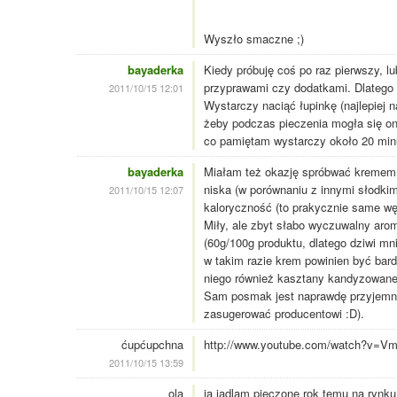
Wyszło smaczne ;)
bayaderka
Kiedy próbuję coś po raz pierwszy, 
przyprawami czy dodatkami. Dlatego 
2011/10/15 12:01
Wystarczy naciąć łupinkę (najlepiej 
żeby podczas pieczenia mogła się on
co pamiętam wystarczy około 20 minu
bayaderka
Miałam też okazję spróbwać kremem 
niska (w porównaniu z innymi słodki
2011/10/15 12:07
kaloryczność (to prakycznie same w
Miły, ale zbyt słabo wyczuwalny aro
(60g/100g produktu, dlatego dziwi mn
w takim razie krem powinien być bar
niego również kasztany kandyzowane
Sam posmak jest naprawdę przyjemny,
zasugerować producentowi :D).
ćupćupchna
http://www.youtube.com/watch?v=
2011/10/15 13:59
ola
ja jadlam pieczone rok temu na rynku