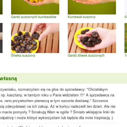
Garść suszonych kumkwatów
Kumkwat suszony
S
Śliwka suszona
Garść śliwek suszonych
1
 własną
rzywniaku, rozmarzyłam się na głos do sprzedawcy: "Chciałabym
, np. kasztany, w tamtym roku u Pana widziałam !!!" A sprzedawca na
wie, rano przywiozłem pierwszą w tym sezonie dostawę." Szczerze
się zdecydować na ich zakup. Aż w końcu nadszedł ten dzień. Ale nie
ie macie pomysły ? Smakują Wam w ogóle ? Śmiało wklejajcie linki do
dpatrzę i może któryś wykorzystam lub będzie dla mnie inspiracją :)