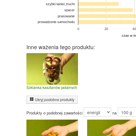
szybki taniec,trucht
spacer
prasowanie
prowadzenie samochodu
0
20
40
czas w m
Inne ważenia tego produktu:
Szklanka kasztanów jadalnych
Ukryj podobne produkty
Produkty o podobnej zawartości
na