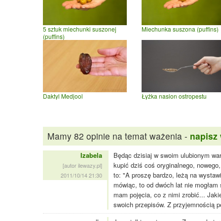
5 sztuk miechunki suszonej
Miechunka suszona (puffins)
(puffins)
Daktyl Medjool
Łyżka nasion ostropestu
Mamy 82 opinie na temat ważenia -
napisz
Izabela
Będąc dzisiaj w swoim ulubionym wa
kupić dziś coś oryginalnego, nowego
[autor ilewazy.pl]
to: "A proszę bardzo, leżą na wysta
2011/10/14 21:30
mówiąc, to od dwóch lat nie mogłam 
mam pojęcia, co z nimi zrobić... Jak
swoich przepisów. Z przyjemnością po