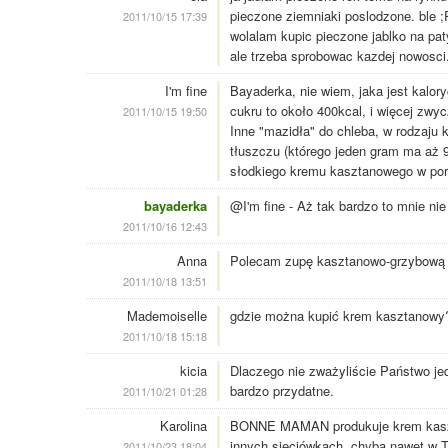
pieczone ziemniaki poslodzone. ble ;
2011/10/15 17:39
wolalam kupic pieczone jablko na pat
ale trzeba sprobowac kazdej nowosci
I'm fine
Bayaderka, nie wiem, jaka jest kalo
cukru to około 400kcal, i więcej zwy
2011/10/15 19:50
Inne "mazidła" do chleba, w rodzaju 
tłuszczu (którego jeden gram ma aż 
słodkiego kremu kasztanowego w por
bayaderka
@I'm fine - Aż tak bardzo to mnie nie 
2011/10/16 12:43
Anna
Polecam zupę kasztanowo-grzybową w
2011/10/18 13:51
Mademoiselle
gdzie można kupić krem kasztanowy?
2011/10/18 15:18
kicia
Dlaczego nie zważyliście Państwo jedn
bardzo przydatne.
2011/10/21 01:28
Karolina
BONNE MAMAN produkuje krem kaszta
innych sieciówkach, chyba nawet w 
2011/10/23 18:04