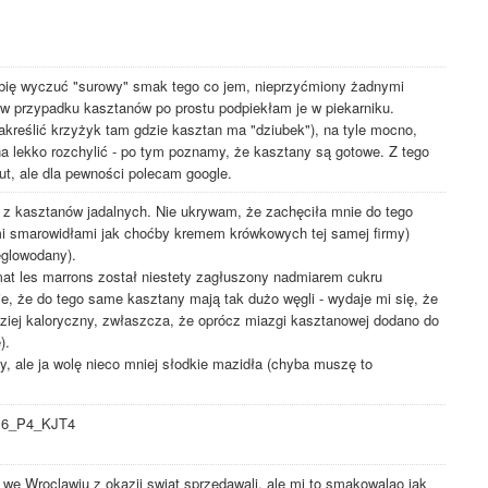
lubię wyczuć "surowy" smak tego co jem, nieprzyćmiony żadnymi
w przypadku kasztanów po prostu podpiekłam je w piekarniku.
nakreślić krzyżyk tam gdzie kasztan ma "dziubek"), na tyle mocno,
a lekko rozchylić - po tym poznamy, że kasztany są gotowe. Z tego
t, ale dla pewności polecam google.
z kasztanów jadalnych. Nie ukrywam, że zachęciła mnie do tego
mi smarowidłami jak choćby kremem krówkowych tej samej firmy)
ęglowodany).
mat les marrons został niestety zagłuszony nadmiarem cukru
ie, że do tego same kasztany mają tak dużo węgli - wydaje mi się, że
dziej kaloryczny, zwłaszcza, że oprócz miazgi kasztanowej dodano do
).
 ale ja wolę nieco mniej słodkie mazidła (chyba muszę to
Vm6_P4_KJT4
 we Wroclawiu z okazji swiat sprzedawali, ale mi to smakowalao jak