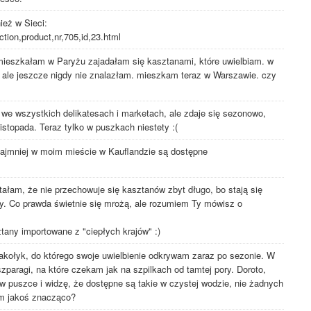
eż w Sieci:
ction,product,nr,705,id,23.html
mieszkałam w Paryżu zajadałam się kasztanami, które uwielbiam. w
ale jeszcze nigdy nie znalazłam. mieszkam teraz w Warszawie. czy
e wszystkich delikatesach i marketach, ale zdaje się sezonowo,
listopada. Teraz tylko w puszkach niestety :(
najmniej w moim mieście w Kauflandzie są dostępne
ałam, że nie przechowuje się kasztanów zbyt długo, bo stają się
hy. Co prawda świetnie się mrożą, ale rozumiem Ty mówisz o
tany importowane z "ciepłych krajów" :)
makołyk, do którego swoje uwielbienie odkrywam zaraz po sezonie. W
paragi, na które czekam jak na szpilkach od tamtej pory. Doroto,
w puszce i widzę, że dostępne są takie w czystej wodzie, nie żadnych
em jakoś znacząco?