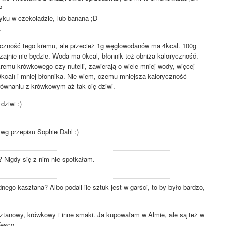
P
yku w czekoladzie, lub banana ;D
.
ryczność tego kremu, ale przecież 1g węglowodanów ma 4kcal. 100g
czajnie nie będzie. Woda ma 0kcal, błonnik też obniża kaloryczność.
kremu krówkowego czy nutelli, zawierają o wiele mniej wody, więcej
9kcal) i mniej błonnika. Nie wiem, czemu mniejsza kaloryczność
ównaniu z krówkowym aż tak cię dziwi.
dziwi :)
g przepisu Sophie Dahl :)
 Nigdy się z nim nie spotkałam.
ego kasztana? Albo podali ile sztuk jest w garści, to by było bardzo,
nowy, krówkowy i inne smaki. Ja kupowałam w Almie, ale są też w
Tesco.