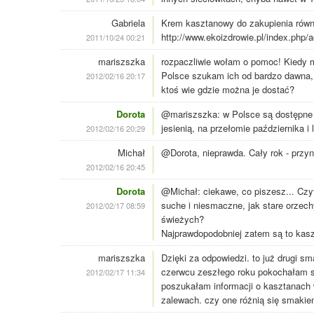
Gabriela
Krem kasztanowy do zakupienia równi
http://www.ekoizdrowie.pl/index.php/a
2011/10/24 00:21
mariszszka
rozpaczliwie wołam o pomoc! Kiedy 
Polsce szukam ich od bardzo dawna, 
2012/02/16 20:17
ktoś wie gdzie można je dostać?
Dorota
@mariszszka: w Polsce są dostępne w
jesienią, na przełomie października i 
2012/02/16 20:29
Michał
@Dorota, nieprawda. Cały rok - przy
2012/02/16 20:45
Dorota
@Michał: ciekawe, co piszesz... Czyt
suche i niesmaczne, jak stare orzec
2012/02/17 08:59
świeżych?
Najprawdopodobniej zatem są to kasz
mariszszka
Dzięki za odpowiedzi. to już drugi s
czerwcu zeszłego roku pokochałam sz
2012/02/17 11:34
poszukałam informacji o kasztanach 
zalewach. czy one różnią się smaki