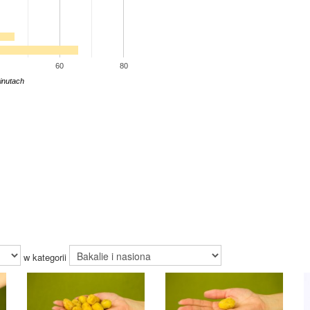
60
80
inutach
w kategorii