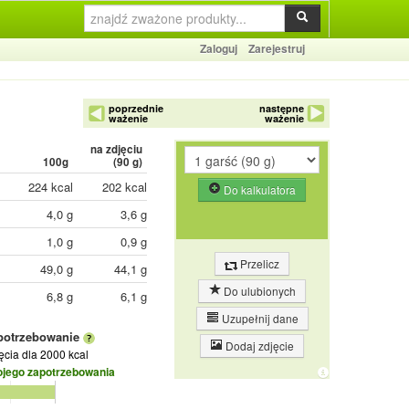
Zaloguj
Zarejestruj
poprzednie
następne
ważenie
ważenie
na zdjęciu
100g
(
90
g)
224 kcal
202 kcal
Do kalkulatora
4,0 g
3,6 g
1,0 g
0,9 g
Przelicz
49,0 g
44,1 g
Do ulubionych
6,8 g
6,1 g
Uzupełnij dane
potrzebowanie
Dodaj zdjęcie
jęcia
dla 2000 kcal
ojego zapotrzebowania