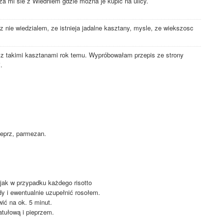
a mi sie z Wiedniem gdzie mozna je kupic na ulicy.
az nie wiedzialem, ze istnieja jadalne kasztany, mysle, ze wiekszosc
 z takimi kasztanami rok temu. Wypróbowałam przepis ze strony
.
ieprz, parmezan.
jak w przypadku każdego risotto
y i ewentualnie uzupełnić rosołem.
ić na ok. 5 minut.
tułową i pieprzem.