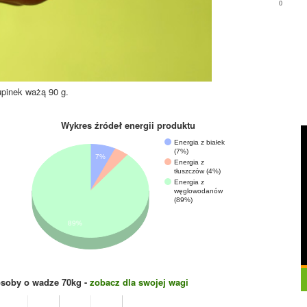
0
upinek ważą 90 g.
Wykres źródeł energii produktu
Energia z białek
(7%)
7%
Energia z
tłuszczów (4%)
Energia z
węglowodanów
(89%)
89%
osoby o wadze
70
kg -
zobacz dla swojej wagi