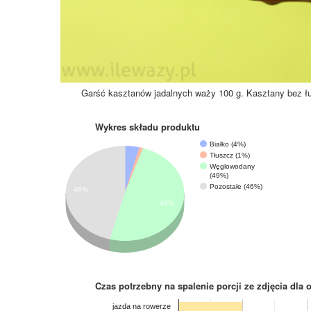
Garść kasztanów jadalnych waży 100 g. Kasztany bez ł
Wykres składu produktu
Białko (4%)
Tłuszcz (1%)
Węglowodany
(49%)
Pozostałe (46%)
46%
49%
Czas potrzebny na spalenie porcji ze zdjęcia
dla 
jazda na rowerze