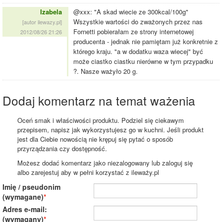
Izabela
@xxx: "A skad wiecie ze 300kcal/100g"
Wszystkie wartości do zważonych przez nas
[autor ilewazy.pl]
Fornetti pobierałam ze strony internetowej
2012/08/26 21:26
producenta - jednak nie pamiętam już konkretnie z
którego kraju. "a w dodatku waza wiecej" być
może ciastko ciastku nierówne w tym przypadku
?. Nasze ważyło 20 g.
Dodaj komentarz na temat ważenia
Oceń smak i właściwości produktu. Podziel się ciekawym
przepisem, napisz jak wykorzystujesz go w kuchni. Jeśli produkt
jest dla Ciebie nowością nie krępuj się pytać o sposób
przyrządzania czy dostępność.
Możesz dodać komentarz jako niezalogowany lub zaloguj się
albo zarejestuj aby w pełni korzystać z ileważy.pl
Imię / pseudonim
(wymagane)
Adres e-mail:
(wymagany)