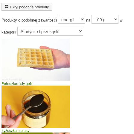
Energia z białek
(12%)
Ukryj podobne produkty
12%
Energia z
tłuszczów (38%)
Produkty o podobnej zawartości
na
w
Energia z
50%
węglowodanów
38%
(50%)
kategorii
Czas potrzebny na spalenie porcji ze zdjęcia
dla osoby o
wadze
70
kg -
zobacz dla swojej wagi
jazda na rowerze
Pełnoziarnisty gofr
szybki taniec,trucht
spacer
prasowanie
prowadzenie samochodu
0
5
10
czas w minutach
Łyżeczka melasy