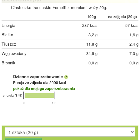
Ciasteczko francuskie Fornetti z morelami waży 20g.
100g
na zdjęciu (
20
g)
Energia
287 kcal
57 kcal
Białko
8,2 g
1,6 g
Tłuszcz
11,8 g
2,4 g
Węglowodany
34,9 g
7,0 g
Błonnik
0,0 g
0,0 g
Dzienne zapotrzebowanie
Porcja ze zdjęcia
dla 2000 kcal
pokaż dla mojego zapotrzebowania
energia (3 %)
0
100