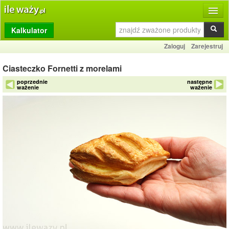
Kalkulator
Produkty
Zaloguj
Zarejestruj
Dziennik
Ciasteczko Fornetti z morelami
Przelicznik
poprzednie
następne
ważenie
ważenie
Porównywarka
Porady
Słownik
O stronie
Kontakt