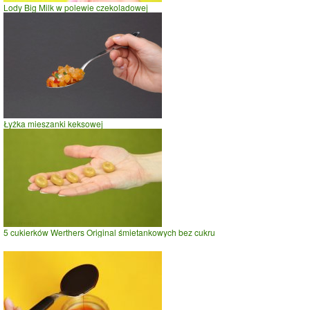
Lody Big Milk w polewie czekoladowej
Łyżka mieszanki keksowej
5 cukierków Werthers Original śmietankowych bez cukru