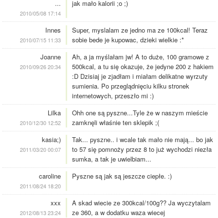
...
jak mało kalorii ;o ;)
2010/05/08 17:14
Innes
Super, myslalam ze jedno ma ze 100kcal! Teraz
sobie bede je kupowac, dzieki wielkie :*
2010/07/15 11:33
Joanne
Ah, a ja myślałam jw! A to duże, 100 gramowe z
500kcal, a tu się okazuje, że jedyne 200 z hakiem
2010/09/26 20:34
:D Dzisiaj je zjadłam i miałam delikatne wyrzuty
sumienia. Po przeglądnięciu kilku stronek
internetowych, przeszło mi :)
Lilka
Ohh one są pyszne...Tyle że w naszym mieście
zamknęli właśnie ten sklepik ;(
2010/12/30 12:52
kasia;)
Tak... pyszne.. i wcale tak mało nie mają... bo jak
to 57 się pomnoży przez 8 to już wychodzi niezła
2011/03/20 00:07
sumka, a tak je uwielbiam...
caroline
Pyszne są jak są jeszcze ciepłe. :)
2011/08/24 18:20
xxx
A skad wiecie ze 300kcal/100g?? Ja wyczytalam
ze 360, a w dodatku waza wiecej
2012/08/13 23:24