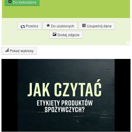
Do kalkulatora
Przelicz
Do ulubionych
Uzupełnij dane
Dodaj zdjęcie
Pokaż wykresy
Wykres składu produktu
Białko (8%)
Tłuszcz (12%)
8%
Węglowodany
12%
(35%)
45%
Pozostałe (45%)
35%
Wykres źródeł energii produktu