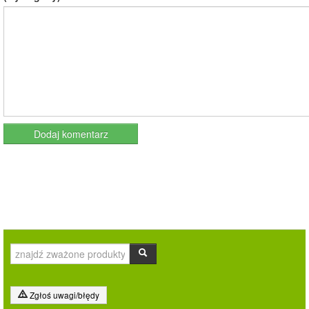
Zgłoś uwagi/błędy