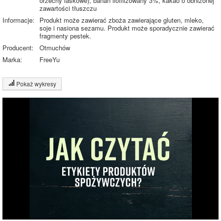
orzechy laskowe), banan liofilizowany 3%, kakao o obniżonej
zawartości tłuszczu
Informacje:
Produkt może zawierać zboża zawierające gluten, mleko,
soje i nasiona sezamu. Produkt może sporadycznie zawierać
fragmenty pestek.
Producent:
Otmuchów
Marka:
FreeYu
Pokaż wykresy
Wykres składu produktu
Białko (7%)
Tłuszcz (10%)
7%
Węglowodany
10%
27%
(56%)
Pozostałe (27%)
56%
Wykres źródeł energii produktu