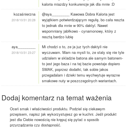
kaloria miazdzy konkurencje jak dla mnie :D
kozaśnierzna
@aya_________ Kawowa Dobra Kaloria jest
wyjątkiem potwierdzającym regułę, bo cała reszta
2018/10/31 20:28
to jednak dla mnie w 90% daktyl. Nawet
wspomniany jabłkowo - cynamonowy, który z
resztą bardzo lubię
aya_________
Mi chodzi o to, ze ja juz tych daktyli nie
wyczuwam. Mam na mysli to, ze staly się nie tyle
2018/10/31 23:27
udzialem w skladzie batona ale samym batonem-
to jest jego baza i na tej bazie powstaje dopiero
SMAK, poprzez dodatki, tak sobie jakos
przegadalam i dzieki temu wychwytuje wyrazne
smakowe nuty w poszczegolnych wariantach.
Dodaj komentarz na temat ważenia
Oceń smak i właściwości produktu. Podziel się ciekawym
przepisem, napisz jak wykorzystujesz go w kuchni. Jeśli produkt
jest dla Ciebie nowością nie krępuj się pytać o sposób
przyrządzania czy dostępność.