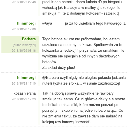
produktach batoniki dobra kaloria :D po bieganiu
2018/10/27 22:48
wchodzą jak Balladyna w maliny ;] szczegolnie
smakują mi te z dodanym kokosem- sztosik ;]
hiimmorgi
@aya______ ja za to uwielbiam tego kawowego :D
2018/10/28 12:08
Barbara
Tego batona akurat nie próbowałam, bo jestem
uczulona na orzechy laskowe. Spróbowała za to
[autor ilewazy.pl]
koleżanka z redakcji i przyznała, że smakiem nie
2018/10/29 08:16
wyróżnia się specjalnie od innych daktylowych
batonów.
Za skład duży plus!
hiimmorgi
@Barbara czyli nigdy nie uległaś pokusie jedzenia
nutelli łyżką ze słoika... w sumie zazdroszczę!
2018/10/29 17:10
kozaśnierzna
Tak na dobrą sprawę wszystkie te raw bary
smakują tak samo. Czuć głównie daktyle a reszta
2018/10/29 17:23
to delikatne niuansiki, które można poczuć po
porządnym skupieniu na jedzeniu barona ;p... Co
nie zmienia faktu, że zawsze dam się nabrać na
kolejną raw barową "nowość".