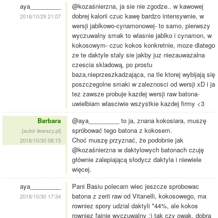
aya_________
@kozaśnierzna, ja sie nie zgodze.. w kawowej
dobrej kalorii czuc kawę bardzo intensywnie, w
2018/10/29 21:07
wersji jablkowo-cynamonowej- to samo, pierwszy
wyczuwalny smak to wlasnie jablko i cynamon, w
kokosowym- czuc kokos konkretnie, moze dlatego
ze te daktyle staly sie jakby juz niezauwazalna
czescia skladową, po prostu
baza,nieprzeszkadzająca, na tle ktorej wybijają się
poszczegolne smaki w zaleznosci od wersji xD i ja
tez zawsze probuje kazdej wersji raw batona-
uwielbiam wlasciwie wszystkie kazdej firmy <3
Barbara
@aya_________ to ja, znana kokosiara, muszę
spróbować tego batona z kokosem.
[autor ilewazy.pl]
Choć muszę przyznać, że podobnie jak
2018/10/30 08:15
@kozaśnierzna w daktylowych batonach czuję
głównie zalepiającą słodycz daktyla i niewiele
więcej.
aya_________
Pani Basiu polecam wiec jeszcze sprobowac
batona z zerii raw od Vitanelli, kokosowego, ma
2018/10/30 17:34
rowniez spory udzial daktyli *44%, ale kokos
rowniez fajnie wyczuwalny :) tak czy owak, dobra