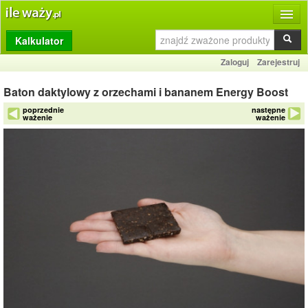
Kalkulator
Produkty
Zaloguj
Zarejestruj
Dziennik
Baton daktylowy z orzechami i bananem Energy Boost
Przelicznik
poprzednie
następne
ważenie
ważenie
Porównywarka
Porady
Słownik
O stronie
Kontakt