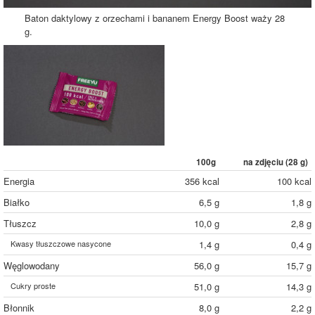
Baton daktylowy z orzechami i bananem Energy Boost waży 28
g.
100g
na zdjęciu (
28
g)
Energia
356 kcal
100 kcal
Białko
6,5 g
1,8 g
Tłuszcz
10,0 g
2,8 g
Kwasy tłuszczowe nasycone
1,4 g
0,4 g
Węglowodany
56,0 g
15,7 g
Cukry proste
51,0 g
14,3 g
Błonnik
8,0 g
2,2 g