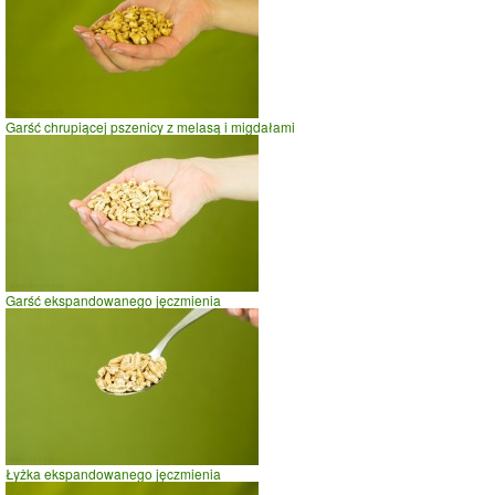
Garść chrupiącej pszenicy z melasą i migdałami
Garść ekspandowanego jęczmienia
Łyżka ekspandowanego jęczmienia