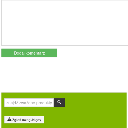
Zgłoś uwagi/błędy