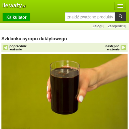
Kalkulator
Produkty
Zaloguj
Zarejestruj
Dziennik
Szklanka syropu daktylowego
Przelicznik
poprzednie
następne
ważenie
ważenie
Porównywarka
Porady
Słownik
O stronie
Kontakt