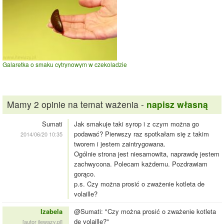
Galaretka o smaku cytrynowym w czekoladzie
Mamy 2 opinie na temat ważenia -
napisz własną
Sumati
Jak smakuje taki syrop i z czym można go
podawać? Pierwszy raz spotkałam się z takim
2014/06/20 10:35
tworem i jestem zaintrygowana.
Ogólnie strona jest niesamowita, naprawdę jestem
zachwycona. Polecam każdemu. Pozdrawiam
gorąco.
p.s. Czy można prosić o zważenie kotleta de
volaille?
Izabela
@Sumati: "Czy można prosić o zważenie kotleta
de volaille?"
[autor ilewazy.pl]