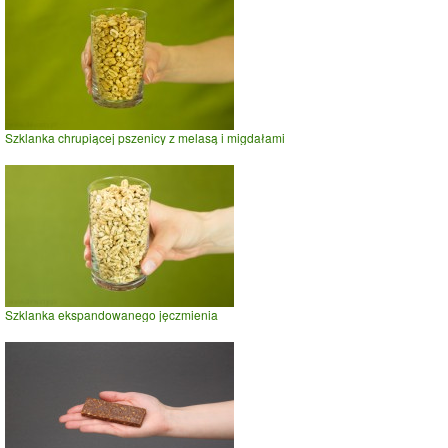
Szklanka chrupiącej pszenicy z melasą i migdałami
Szklanka ekspandowanego jęczmienia