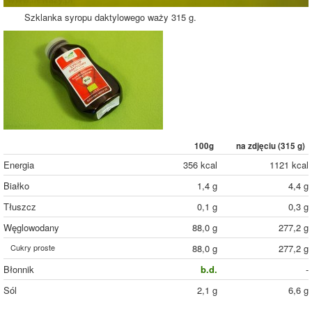
Szklanka syropu daktylowego waży 315 g.
100g
na zdjęciu (
315
g)
Energia
356 kcal
1121 kcal
Białko
1,4 g
4,4 g
Tłuszcz
0,1 g
0,3 g
Węglowodany
88,0 g
277,2 g
Cukry proste
88,0 g
277,2 g
Błonnik
b.d.
-
Sól
2,1 g
6,6 g