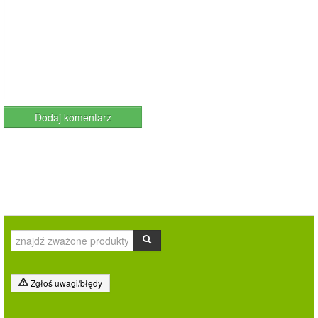
Zgłoś uwagi/błędy