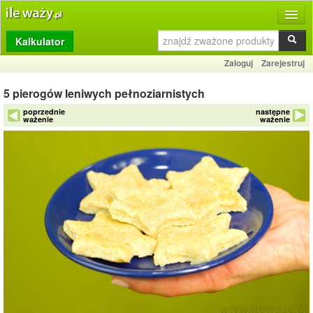
Kalkulator
Produkty
Zaloguj
Zarejestruj
Dziennik
5 pierogów leniwych pełnoziarnistych
Przelicznik
poprzednie
następne
ważenie
ważenie
Porównywarka
Porady
Słownik
O stronie
Kontakt