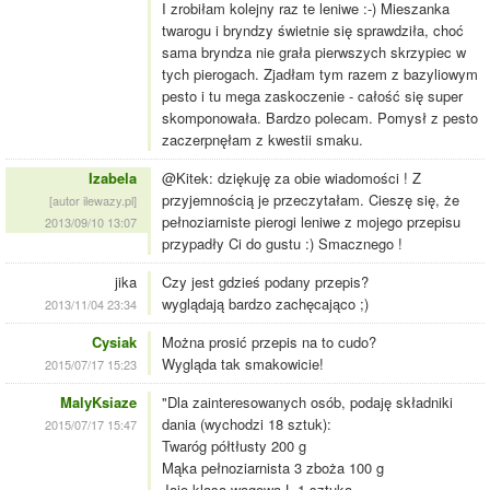
I zrobiłam kolejny raz te leniwe :-) Mieszanka
twarogu i bryndzy świetnie się sprawdziła, choć
sama bryndza nie grała pierwszych skrzypiec w
tych pierogach. Zjadłam tym razem z bazyliowym
pesto i tu mega zaskoczenie - całość się super
skomponowała. Bardzo polecam. Pomysł z pesto
zaczerpnęłam z kwestii smaku.
Izabela
@Kitek: dziękuję za obie wiadomości ! Z
przyjemnością je przeczytałam. Cieszę się, że
[autor ilewazy.pl]
pełnoziarniste pierogi leniwe z mojego przepisu
2013/09/10 13:07
przypadły Ci do gustu :) Smacznego !
jika
Czy jest gdzieś podany przepis?
wyglądają bardzo zachęcająco ;)
2013/11/04 23:34
Cysiak
Można prosić przepis na to cudo?
Wygląda tak smakowicie!
2015/07/17 15:23
MalyKsiaze
"Dla zainteresowanych osób, podaję składniki
dania (wychodzi 18 sztuk):
2015/07/17 15:47
Twaróg półtłusty 200 g
Mąka pełnoziarnista 3 zboża 100 g
Jajo klasa wagowa L 1 sztuka