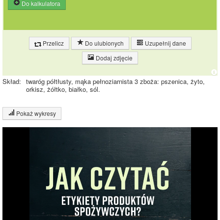
Do kalkulatora
Przelicz
Do ulubionych
Uzupełnij dane
Dodaj zdjęcie
Skład:
twaróg półtłusty, mąka pełnoziarnista 3 zboża: pszenica, żyto,
orkisz, żółtko, białko, sól.
Pokaż wykresy
Wykres składu produktu
Białko (17%)
Tłuszcz (5%)
16.8%
Węglowodany
(21%)
Pozostałe (58%)
57.4%
20.8%