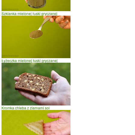
Szklanka mielonej łuski gryczanej
Łyżeczka mielonej łuski gryczanej
Kromka chleba z ziarnami soi