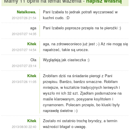
Mamy 11 opinii na temat ważenia -
napisz własną
Natalkowa.
Pani Izabela to jednak potrafi wyczarować w
kuchni cudo. :D
2012/07/26 21:54
aga
Pani Izabelo poprosze przepis na te pierożki :)
2012/07/27 14:35
Kitek
aga, na zdroweconieco już jest ;-) Aż nie mogę się
napatrzeć, takie są urocze.
2012/07/27 14:54
Ola
Wyglądają jak ciasteczka :)
2012/07/27 23:14
Kitek
Zrobiłam dziś na śniadanie pierogi z Pani
przepisu. Bardzo, bardzo smaczne. Robiłam
2013/07/26 11:05
mniejsze, w kształcie tradycyjnych leniwych i
wyszło mi ich 32 szt. Zjadłam podsmażone na
maśle klarowanym, posypane ksylitolem i
cynamonem. Polecam przepis, bo kluski były
naprawdę świetne :-)
Kitek
Zostało mi ostatnio trochę bryndzy, a termin
ważności błagał o uwagę.
2013/08/30 22:40