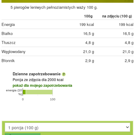
5 pierogów leniwych pełnoziarnistych waży 100 g.
100g
na zdjęciu (
100
g)
Energia
199 kcal
199 kcal
Białko
16,5 g
16,5 g
Tłuszcz
4,8 g
4,8 g
Węglowodany
21,0 g
21,0 g
Błonnik
2,9 g
2,9 g
Dzienne zapotrzebowanie
Porcja ze zdjęcia
dla 2000 kcal
pokaż dla mojego zapotrzebowania
energia (10
%)
0
100