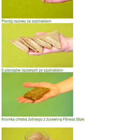
Pieróg razowy ze szpinakiem
5 pierogów razowych ze szpinakiem
Kromka chleba żytniego z żurawiną Fitness Style