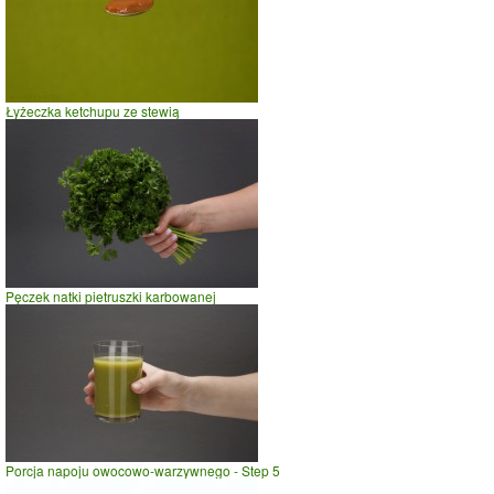
Łyżeczka ketchupu ze stewią
Pęczek natki pietruszki karbowanej
Porcja napoju owocowo-warzywnego - Step 5