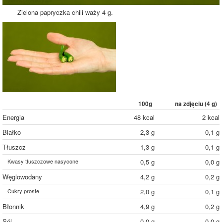
Zielona papryczka chili waży 4 g.
100g
na zdjęciu (
4
g)
Energia
48 kcal
2 kcal
Białko
2,3 g
0,1 g
Tłuszcz
1,3 g
0,1 g
Kwasy tłuszczowe nasycone
0,5 g
0,0 g
Węglowodany
4,2 g
0,2 g
Cukry proste
2,0 g
0,1 g
Błonnik
4,9 g
0,2 g
Sól
0,0 g
0,0 g