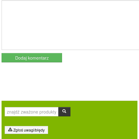
Zgłoś uwagi/błędy