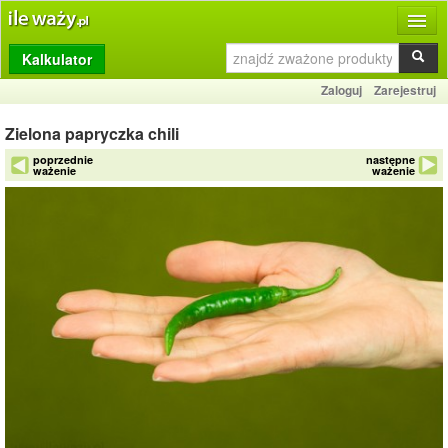
Kalkulator
Produkty
Zaloguj
Zarejestruj
Dziennik
Zielona papryczka chili
Przelicznik
poprzednie
następne
ważenie
ważenie
Porównywarka
Porady
Słownik
O stronie
Kontakt