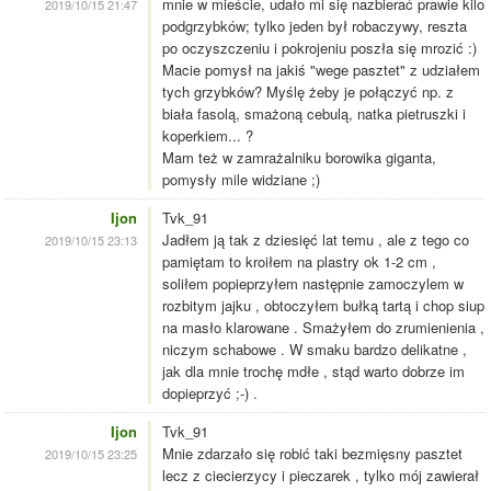
mnie w mieście, udało mi się nazbierać prawie kilo
2019/10/15 21:47
podgrzybków; tylko jeden był robaczywy, reszta
po oczyszczeniu i pokrojeniu poszła się mrozić :)
Macie pomysł na jakiś "wege pasztet" z udziałem
tych grzybków? Myślę żeby je połączyć np. z
biała fasolą, smażoną cebulą, natka pietruszki i
koperkiem... ?
Mam też w zamrażalniku borowika giganta,
pomysły mile widziane ;)
Ijon
Tvk_91
Jadłem ją tak z dziesięć lat temu , ale z tego co
2019/10/15 23:13
pamiętam to kroiłem na plastry ok 1-2 cm ,
soliłem popieprzyłem następnie zamoczylem w
rozbitym jajku , obtoczyłem bułką tartą i chop siup
na masło klarowane . Smażyłem do zrumienienia ,
niczym schabowe . W smaku bardzo delikatne ,
jak dla mnie trochę mdłe , stąd warto dobrze im
dopieprzyć ;-) .
Ijon
Tvk_91
Mnie zdarzało się robić taki bezmięsny pasztet
2019/10/15 23:25
lecz z ciecierzycy i pieczarek , tylko mój zawierał