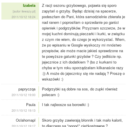
Izabela
Z racji sezonu grzybowego, pojawia się sporo
zapytań o grzyby. Będąc dzisiaj na spacerze,
[autor ilewazy.pl]
podeszłam do Pani, która samodzielnie zbierała je
2011/10/12 18:24
nad ranem i poprosiłam o sprzedanie po garści
opieniek i podgrzybków. Przyznam szczerze, że w
mojej kuchni dominują pieczarki i kurki, w związku
z czym nie wiem, do czego je wykorzystać. Wiem,
że po wpisaniu w Google wyskoczy mi mnóstwo
przepisów, ale może macie jakieś sprawdzone na
te powyższe gatunki grzybów ? Czy jedliście np.
jajecznice z ich dodatkiem ? (bo z kurkami to
chyba w tym roku sporządzałam kilkanaście razy
:)) A może do jajecznicy się nie nadają ? Proszę o
wskazówki :)
papryczqa
Podgrzybki są dobre na sos, do zupki również
polecam :)
2011/10/12 19:00
Paula
I tak najleosze sa borowiki :)
2011/10/12 19:13
Oclahomapl
Skoro grzyby zawierają błonnik i tak mało kalorii,
to dlaczego są "ponoć" ciężkostrawne ?
2011/10/12 19:17