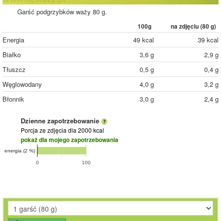
Garść podgrzybków waży 80 g.
100g
na zdjęciu (
80
g)
Energia
49 kcal
39 kcal
Białko
3,6 g
2,9 g
Tłuszcz
0,5 g
0,4 g
Węglowodany
4,0 g
3,2 g
Błonnik
3,0 g
2,4 g
Dzienne zapotrzebowanie
Porcja ze zdjęcia
dla 2000 kcal
pokaż dla mojego zapotrzebowania
energia (2 %)
0
100