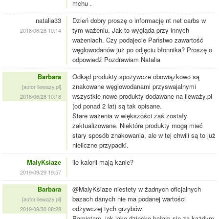
mchu .
natalia33
Dzień dobry proszę o informację nt net carbs w
tym ważeniu. Jak to wygląda przy innych
2018/06/28 10:14
ważeniach. Czy podajecie Państwo zawartość
węglowodanów już po odjęciu błonnika? Proszę o
odpowiedź Pozdrawiam Natalia
Barbara
Odkąd produkty spożywcze obowiązkowo są
znakowane węglowodanami przyswajalnymi
[autor ilewazy.pl]
wszystkie nowe produkty dodawane na ileważy.pl
2018/06/28 10:18
(od ponad 2 lat) są tak opisane.
Stare ważenia w większości zaś zostały
zaktualizowane. Niektóre produkty mogą mieć
stary sposób znakowania, ale w tej chwili są to już
nieliczne przypadki.
MalyKsiaze
ile kalorii mają kanie?
2019/09/29 19:57
Barbara
@MalyKsiaze niestety w żadnych oficjalnych
bazach danych nie ma podanej wartości
[autor ilewazy.pl]
odżywczej tych grzybów.
2019/09/30 08:28
Pamiętam, jak jako dziecko bałam się za każdym