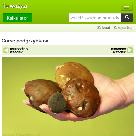
Kalkulator
Produkty
Zaloguj
Zarejestruj
Dziennik
Garść podgrzybków
Przelicznik
poprzednie
następne
ważenie
ważenie
Porównywarka
Porady
Słownik
O stronie
Kontakt