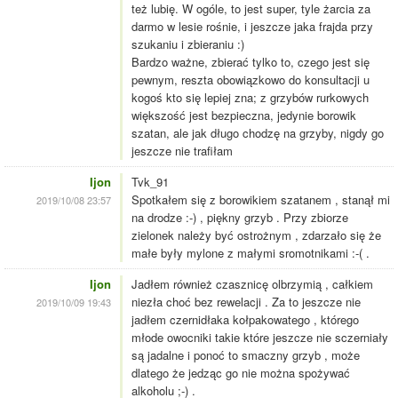
też lubię. W ogóle, to jest super, tyle żarcia za
darmo w lesie rośnie, i jeszcze jaka frajda przy
szukaniu i zbieraniu :)
Bardzo ważne, zbierać tylko to, czego jest się
pewnym, reszta obowiązkowo do konsultacji u
kogoś kto się lepiej zna; z grzybów rurkowych
większość jest bezpieczna, jedynie borowik
szatan, ale jak długo chodzę na grzyby, nigdy go
jeszcze nie trafiłam
Ijon
Tvk_91
Spotkałem się z borowikiem szatanem , stanął mi
2019/10/08 23:57
na drodze :-) , piękny grzyb . Przy zbiorze
zielonek należy być ostrożnym , zdarzało się że
małe były mylone z małymi sromotnikami :-( .
Ijon
Jadłem również czasznicę olbrzymią , całkiem
niezła choć bez rewelacji . Za to jeszcze nie
2019/10/09 19:43
jadłem czernidłaka kołpakowatego , którego
młode owocniki takie które jeszcze nie sczerniały
są jadalne i ponoć to smaczny grzyb , może
dlatego że jedząc go nie można spożywać
alkoholu ;-) .