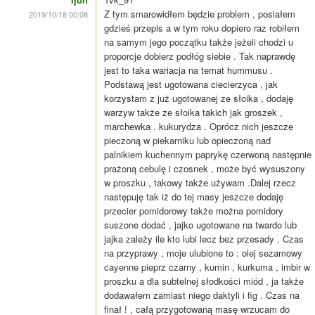
Z tym smarowidłem będzie problem , posiałem
2019/10/18 00:08
gdzieś przepis a w tym roku dopiero raz robiłem
na samym jego początku także jeżeli chodzi u
proporcje dobierz podłóg siebie . Tak naprawdę
jest to taka wariacja na temat hummusu .
Podstawą jest ugotowana ciecierzyca , jak
korzystam z już ugotowanej ze słoika , dodaję
warzyw także ze słoika takich jak groszek ,
marchewka . kukurydza . Oprócz nich jeszcze
pieczoną w piekarniku lub opieczoną nad
palnikiem kuchennym paprykę czerwoną następnie
prażoną cebulę i czosnek , może być wysuszony
w proszku , takowy także używam .Dalej rzecz
następuję tak iż do tej masy jeszcze dodaję
przecier pomidorowy także można pomidory
suszone dodać , jajko ugotowane na twardo lub
jajka zależy ile kto lubi lecz bez przesady . Czas
na przyprawy , moje ulubione to : olej sezamowy
cayenne pieprz czarny , kumin , kurkuma , imbir w
proszku a dla subtelnej słodkości miód , ja także
dodawałem zamiast niego daktyli i fig . Czas na
finał ! , całą przygotowaną masę wrzucam do