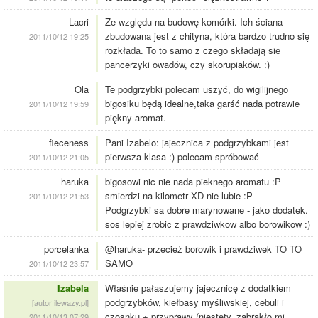
Lacri
Ze względu na budowę komórki. Ich ściana
zbudowana jest z chityna, która bardzo trudno się
2011/10/12 19:25
rozkłada. To to samo z czego składają sie
pancerzyki owadów, czy skorupiaków. :)
Ola
Te podgrzybki polecam uszyć, do wigilijnego
bigosiku będą idealne,taka garść nada potrawie
2011/10/12 19:59
piękny aromat.
fieceness
Pani Izabelo: jajecznica z podgrzybkami jest
pierwsza klasa :) polecam spróbować
2011/10/12 21:05
haruka
bigosowi nic nie nada pieknego aromatu :P
smierdzi na kilometr XD nie lubie :P
2011/10/12 21:53
Podgrzybki sa dobre marynowane - jako dodatek.
sos lepiej zrobic z prawdziwkow albo borowikow :)
porcelanka
@haruka- przecież borowik i prawdziwek TO TO
SAMO
2011/10/12 23:57
Izabela
Właśnie pałaszujemy jajecznicę z dodatkiem
podgrzybków, kiełbasy myśliwskiej, cebuli i
[autor ilewazy.pl]
czosnku + przyprawy (niestety, zabrakło mi
2011/10/13 07:29