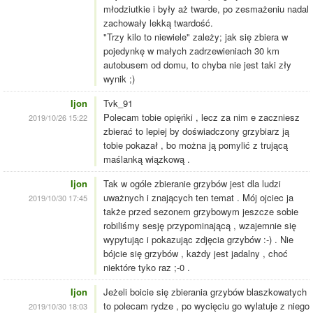
młodziutkie i były aż twarde, po zesmażeniu nadal
zachowały lekką twardość.
"Trzy kilo to niewiele" zależy; jak się zbiera w
pojedynkę w małych zadrzewieniach 30 km
autobusem od domu, to chyba nie jest taki zły
wynik ;)
Ijon
Tvk_91
Polecam tobie opięńki , lecz za nim e zaczniesz
2019/10/26 15:22
zbierać to lepiej by doświadczony grzybiarz ją
tobie pokazał , bo można ją pomylić z trującą
maślanką wiązkową .
Ijon
Tak w ogóle zbieranie grzybów jest dla ludzi
uważnych i znających ten temat . Mój ojciec ja
2019/10/30 17:45
także przed sezonem grzybowym jeszcze sobie
robiliśmy sesję przypominającą , wzajemnie się
wypytując i pokazując zdjęcia grzybów :-) . Nie
bójcie się grzybów , każdy jest jadalny , choć
niektóre tyko raz ;-0 .
Ijon
Jeżeli boicie się zbierania grzybów blaszkowatych
to polecam rydze , po wycięciu go wylatuje z niego
2019/10/30 18:03