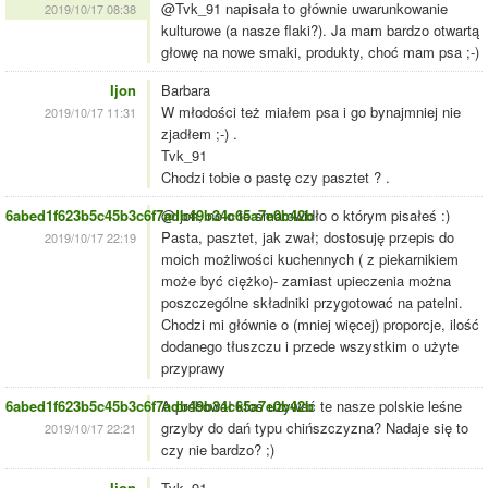
@Tvk_91 napisała to głównie uwarunkowanie
2019/10/17 08:38
kulturowe (a nasze flaki?). Ja mam bardzo otwartą
głowę na nowe smaki, produkty, choć mam psa ;-)
Ijon
Barbara
W młodości też miałem psa i go bynajmniej nie
2019/10/17 11:31
zjadłem ;-) .
Tvk_91
Chodzi tobie o pastę czy pasztet ? .
6abed1f623b5c45b3c6f7adb49b34c65a7e0b42b
@Ijon, no o te smarowidło o którym pisałeś :)
Pasta, pasztet, jak zwał; dostosuję przepis do
2019/10/17 22:19
moich możliwości kuchennych ( z piekarnikiem
może być ciężko)- zamiast upieczenia można
poszczególne składniki przygotować na patelni.
Chodzi mi głównie o (mniej więcej) proporcje, ilość
dodanego tłuszczu i przede wszystkim o użyte
przyprawy
6abed1f623b5c45b3c6f7adb49b34c65a7e0b42b
A próbował ktoś używać te nasze polskie leśne
grzyby do dań typu chińszczyzna? Nadaje się to
2019/10/17 22:21
czy nie bardzo? ;)
Ijon
Tvk_91