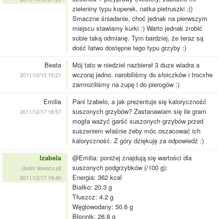
zieleniny typu koperek, natka pietruszki ;()
Smaczne śniadanie, choć jednak na pierwszym
miejscu stawiamy kurki :) Warto jednak zrobić
sobie taką odmianę. Tym bardziej, że teraz są
dość łatwo dostępne tego typu grzyby :)
Beata
Mój tato w niedziel nazbierał 3 duze wiadra a
wczoraj jedno. narobiliśmy do słoiczków i trocxhe
2011/10/13 15:21
zamroziliśmy na zupę i do pierogów :)
Emilia
Pani Izabelo, a jak prezentuje się kaloryczność
suszonych grzybów? Zastanawiam się ile gram
2011/12/17 18:57
mogła ważyć garść suszonych grzybów przed
suszeniem właśnie żeby móc oszacować ich
kaloryczność. Z góry dziękuję za odpowiedź :)
Izabela
@Emilia: poniżej znajdują się wartości dla
suszonych podgrzybków (/100 g):
[autor ilewazy.pl]
Energia: 362 kcal
2011/12/17 19:40
Białko: 20.3 g
Tłuszcz: 4.2 g
Węglowodany: 50.6 g
Błonnik: 26.8 g