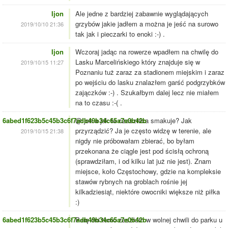
Ijon
Ale jedne z bardziej zabawnie wyglądających
grzybów jakie jadłem a można je jeść na surowo
2019/10/10 21:36
tak jak i pieczarki to enoki :-) .
Ijon
Wczoraj jadąc na rowerze wpadłem na chwilę do
Lasku Marcelińskiego który znajduje się w
2019/10/15 11:27
Poznaniu tuż zaraz za stadionem miejskim i zaraz
po wejściu do lasku znalazłem garść podgrzybków
zajączków :-) . Szukałbym dalej lecz nie miałem
na to czasu :-( .
6abed1f623b5c45b3c6f7adb49b34c65a7e0b42b
@Ijon a jak ta czasznica smakuje? Jak
przyrządzić? Ja je często widzę w terenie, ale
2019/10/15 21:38
nigdy nie próbowałam zbierać, bo byłam
przekonana że ciągle jest pod ścisłą ochroną
(sprawdziłam, i od kilku lat już nie jest). Znam
miejsce, koło Częstochowy, gdzie na kompleksie
stawów rybnych na groblach rośnie jej
kilkadziesiąt, niektóre owocniki większe niż piłka
:)
6abed1f623b5c45b3c6f7adb49b34c65a7e0b42b
Parę dni temu zaszłam w wolnej chwili do parku u