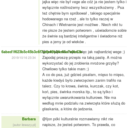
jajka więc nie był vege ale cóż ja nie jestem tylko i
wyłącznie roślinożerny lecz wszystkożerny . Psa
też chętnie bym spróbował , takiego specjalnie
hodowanego na rzeż , ale to tylko raczej w
Chinach i Wietnamie jest możliwe . Niech nikt tu
nie pisze że jestem potworem , uświadomcie sobie
że świnie są bardziej inteligentne i świadome niż
pies a jemy je od wieków .
6abed1f623b5c45b3c6f7adb49b34c65a7e0b42b
@Ijon, jajo nie mięso, więc jak najbardziej wege ;)
Zapodaj proszę przepis na taką pastę. A można
2019/10/16 23:34
wykorzystać do jej zrobienia mrożone grzyby?
Chwilowo tylko takie mam ;)
A co do psa, już gdzieś pisałam, mięso to mięso,
każde kiedyś było zwierzęciem zanim trafiło na
talerz. Czy to krowa, świnia, kurczak, czy kot,
koń, pies, świnka morska itp., to są tylko i
wyłącznie uwarunkowania kulturowe. Nie ma
według mnie podziału na zwierzęta które służą do
głaskania, a które do jedzenia.
Barbara
@Ijon póki kulturalnie rozmawiamy nikt nie
napisze, że jesteś potworem. To prawda, co
[autor ilewazy.pl]