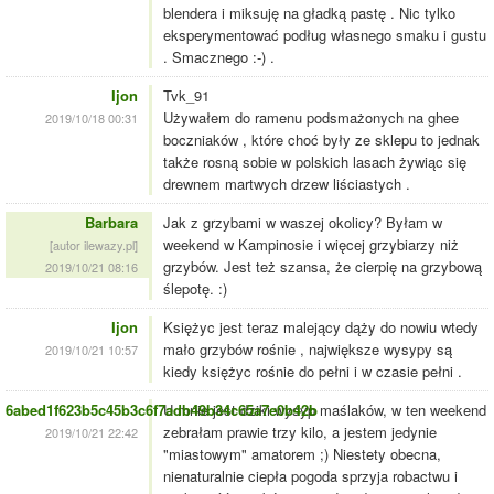
blendera i miksuję na gładką pastę . Nic tylko
eksperymentować podług własnego smaku i gustu
. Smacznego :-) .
Ijon
Tvk_91
Używałem do ramenu podsmażonych na ghee
2019/10/18 00:31
boczniaków , które choć były ze sklepu to jednak
także rosną sobie w polskich lasach żywiąc się
drewnem martwych drzew liściastych .
Barbara
Jak z grzybami w waszej okolicy? Byłam w
weekend w Kampinosie i więcej grzybiarzy niż
[autor ilewazy.pl]
grzybów. Jest też szansa, że cierpię na grzybową
2019/10/21 08:16
ślepotę. :)
Ijon
Księżyc jest teraz malejący dąży do nowiu wtedy
mało grzybów rośnie , największe wysypy są
2019/10/21 10:57
kiedy księżyc rośnie do pełni i w czasie pełni .
6abed1f623b5c45b3c6f7adb49b34c65a7e0b42b
U mnie jest dziki wysyp maślaków, w ten weekend
zebrałam prawie trzy kilo, a jestem jedynie
2019/10/21 22:42
"miastowym" amatorem ;) Niestety obecna,
nienaturalnie ciepła pogoda sprzyja robactwu i