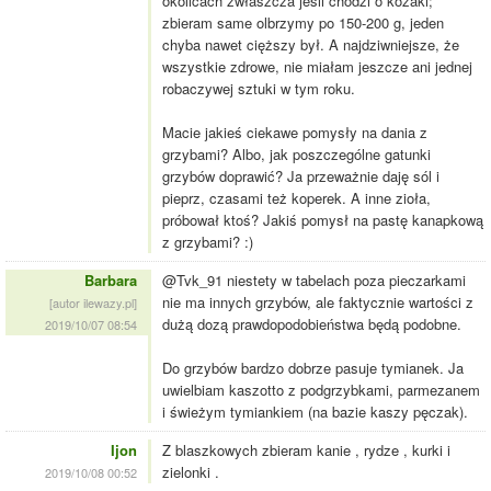
okolicach zwłaszcza jeśli chodzi o kozaki;
zbieram same olbrzymy po 150-200 g, jeden
chyba nawet cięższy był. A najdziwniejsze, że
wszystkie zdrowe, nie miałam jeszcze ani jednej
robaczywej sztuki w tym roku.
Macie jakieś ciekawe pomysły na dania z
grzybami? Albo, jak poszczególne gatunki
grzybów doprawić? Ja przeważnie daję sól i
pieprz, czasami też koperek. A inne zioła,
próbował ktoś? Jakiś pomysł na pastę kanapkową
z grzybami? :)
Barbara
@Tvk_91 niestety w tabelach poza pieczarkami
nie ma innych grzybów, ale faktycznie wartości z
[autor ilewazy.pl]
dużą dozą prawdopodobieństwa będą podobne.
2019/10/07 08:54
Do grzybów bardzo dobrze pasuje tymianek. Ja
uwielbiam kaszotto z podgrzybkami, parmezanem
i świeżym tymiankiem (na bazie kaszy pęczak).
Ijon
Z blaszkowych zbieram kanie , rydze , kurki i
zielonki .
2019/10/08 00:52