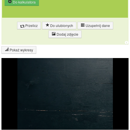
Do kalkulatora
Przelicz
Do ulubionych
Uzupełnij dane
Dodaj zdjęcie
Pokaż wykresy
Wykres składu produktu
Białko (4%)
Tłuszcz (1%)
Węglowodany
(4%)
Pozostałe (92%)
91.1%
Wykres źródeł energii produktu