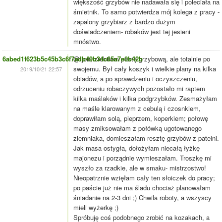
większość grzybów nie nadawała się i poleciała na
śmietnik. To samo potwierdza mój kolega z pracy -
zapalony grzybiarz z bardzo dużym
doświadczeniem- robaków jest tej jesieni
mnóstwo.
6abed1f623b5c45b3c6f7adb49b34c65a7e0b42b
@Ijon, zrobiłam pastę grzybową, ale totalnie po
swojemu. Był cały koszyk i wielkie plany na kilka
2019/10/21 22:57
obiadów, a po sprawdzeniu i oczyszczeniu,
odrzuceniu robaczywych pozostało mi raptem
kilka maślaków i kilka podgrzybków. Zesmażyłam
na maśle klarowanym z cebulą i czosnkiem,
doprawiłam solą, pieprzem, koperkiem; połowę
masy zmiksowałam z połówką ugotowanego
ziemniaka, domieszałam resztę grzybów z patelni.
Jak masa ostygła, dołożyłam niecałą łyżkę
majonezu i porządnie wymieszałam. Troszkę mi
wyszło za rzadkie, ale w smaku- mistrzostwo!
Nieopatrznie wzięłam cały ten słoiczek do pracy;
po paście już nie ma śladu chociaż planowałam
śniadanie na 2-3 dni ;) Chwila roboty, a wszyscy
mieli wyżerkę ;)
Spróbuję coś podobnego zrobić na kozakach, a