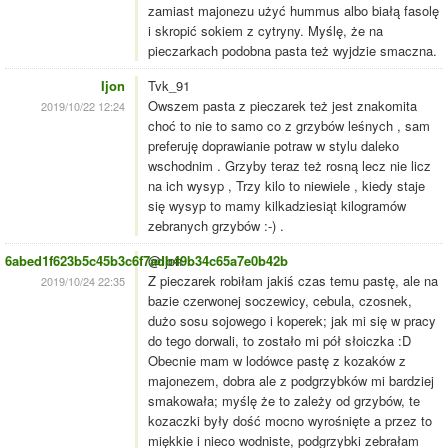
zamiast majonezu użyć hummus albo białą fasolę
i skropić sokiem z cytryny. Myślę, że na
pieczarkach podobna pasta też wyjdzie smaczna.
Ijon
Tvk_91
Owszem pasta z pieczarek też jest znakomita
2019/10/22 12:24
choć to nie to samo co z grzybów leśnych , sam
preferuję doprawianie potraw w stylu daleko
wschodnim . Grzyby teraz też rosną lecz nie licz
na ich wysyp , Trzy kilo to niewiele , kiedy staje
się wysyp to mamy kilkadziesiąt kilogramów
zebranych grzybów :-) .
6abed1f623b5c45b3c6f7adb49b34c65a7e0b42b
@Ijon
Z pieczarek robiłam jakiś czas temu pastę, ale na
2019/10/24 22:35
bazie czerwonej soczewicy, cebula, czosnek,
dużo sosu sojowego i koperek; jak mi się w pracy
do tego dorwali, to zostało mi pół słoiczka :D
Obecnie mam w lodówce pastę z kozaków z
majonezem, dobra ale z podgrzybków mi bardziej
smakowała; myślę że to zależy od grzybów, te
kozaczki były dość mocno wyrośnięte a przez to
miękkie i nieco wodniste, podgrzybki zebrałam