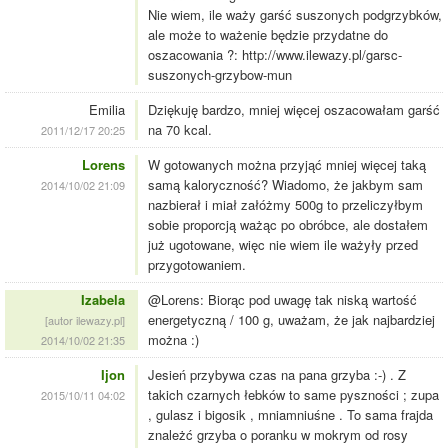
Nie wiem, ile waży garść suszonych podgrzybków,
ale może to ważenie będzie przydatne do
oszacowania ?: http://www.ilewazy.pl/garsc-
suszonych-grzybow-mun
Emilia
Dziękuję bardzo, mniej więcej oszacowałam garść
na 70 kcal.
2011/12/17 20:25
Lorens
W gotowanych można przyjąć mniej więcej taką
samą kaloryczność? Wiadomo, że jakbym sam
2014/10/02 21:09
nazbierał i miał załóżmy 500g to przeliczyłbym
sobie proporcją ważąc po obróbce, ale dostałem
już ugotowane, więc nie wiem ile ważyły przed
przygotowaniem.
Izabela
@Lorens: Biorąc pod uwagę tak niską wartość
energetyczną / 100 g, uważam, że jak najbardziej
[autor ilewazy.pl]
można :)
2014/10/02 21:35
Ijon
Jesień przybywa czas na pana grzyba :-) . Z
takich czarnych łebków to same pyszności ; zupa
2015/10/11 04:02
, gulasz i bigosik , mniamniuśne . To sama frajda
znależć grzyba o poranku w mokrym od rosy