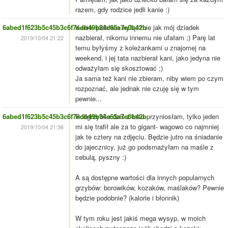
razem, gdy rodzice jedli kanie :)
6abed1f623b5c45b3c6f7adb49b34c65a7e0b42b
Kanie- jadałam wyłącznie jak mój dziadek
nazbierał, nikomu innemu nie ufałam ;) Parę lat
2019/10/04 21:22
temu byłyśmy z koleżankami u znajomej na
weekend, i jej tata nazbierał kani, jako jedyna nie
odważyłam się skosztować ;)
Ja sama też kani nie zbieram, niby wiem po czym
rozpoznać, ale jednak nie czuję się w tym
pewnie...
6abed1f623b5c45b3c6f7adb49b34c65a7e0b42b
Podgrzybka dziś z lasu przyniosłam, tylko jeden
mi się trafił ale za to gigant- wagowo co najmniej
2019/10/04 21:36
jak te cztery na zdjęciu. Będzie jutro na śniadanie
do jajecznicy, już go podsmażyłam na maśle z
cebulą, pyszny :)
A są dostępne wartości dla innych popularnych
grzybów: borowików, kozaków, maślaków? Pewnie
będzie podobnie? (kalorie i błonnik)
W tym roku jest jakiś mega wysyp, w moich