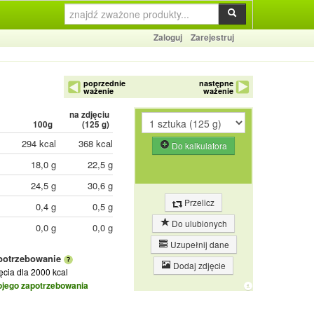
Zaloguj
Zarejestruj
poprzednie
następne
ważenie
ważenie
na zdjęciu
100g
(
125
g)
294 kcal
368 kcal
Do kalkulatora
18,0 g
22,5 g
24,5 g
30,6 g
Przelicz
0,4 g
0,5 g
Do ulubionych
0,0 g
0,0 g
Uzupełnij dane
potrzebowanie
Dodaj zdjęcie
jęcia
dla 2000 kcal
ojego zapotrzebowania