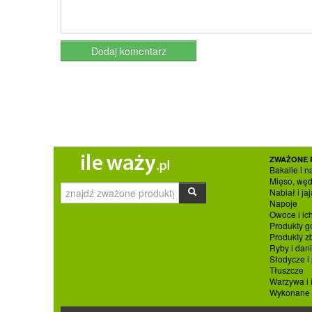
ZWAŻONE 
Bakalie i n
Mięso, węd
Nabiał i jaj
Napoje
Owoce i ic
Produkty g
Produkty 
Ryby i dan
Słodycze i
Tłuszcze
Warzywa i 
Wykonane p