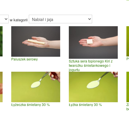
w kategorii
P
Paluszek serowy
Sztuka sera topionego Kiri z
twarożku śmietankowego i
jogurtu
Łyżeczka śmietany 30 %
Łyżka śmietany 30 %
Z
b