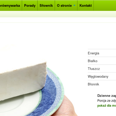
orównywarka
Porady
Słownik
O stronie
Kontakt
Energia
Białko
Tłuszcz
Węglowodany
Błonnik
Dzienne za
Porcja ze zd
pokaż dla m