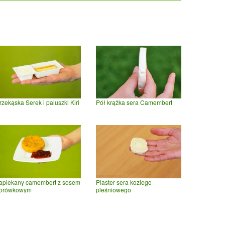
rzekąska Serek i paluszki Kiri
Pół krążka sera Camembert
apiekany camembert z sosem
Plaster sera koziego
orówkowym
pleśniowego