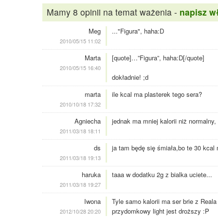
Mamy 8 opinii na temat ważenia -
napisz w
Meg
..."Figura", haha:D
2010/05/15 11:02
Marta
[quote]…”Figura”, haha:D[/quote]
2010/05/15 16:40
dokładnie! ;d
marta
ile kcal ma plasterek tego sera?
2010/10/18 17:32
Agniecha
jednak ma mniej kalorii niż normalny, 
2011/03/18 18:11
ds
ja tam będę się śmiała,bo te 30 kcal
2011/03/18 19:13
haruka
taaa w dodatku 2g z bialka uciete...
2011/03/18 19:27
Iwona
Tyle samo kalorii ma ser brie z Reala
przydomkowy light jest droższy :P
2012/10/28 20:20