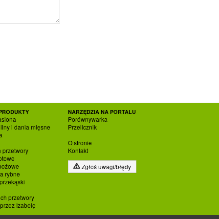
PRODUKTY
NARZĘDZIA NA PORTALU
asiona
Porównywarka
liny i dania mięsne
Przelicznik
a
O stronie
h przetwory
Kontakt
otowe
zbożowe
Zgłoś uwagi/błędy
ia rybne
 przekąski
ich przetwory
rzez Izabelę