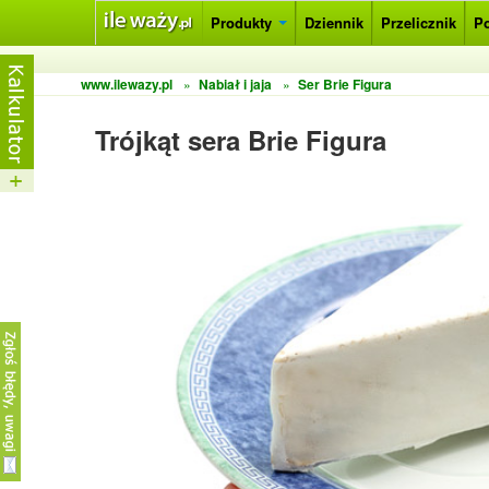
Produkty
Dziennik
Przelicznik
P
www.ilewazy.pl
»
Nabiał i jaja
»
Ser Brie Figura
Trójkąt sera Brie Figura