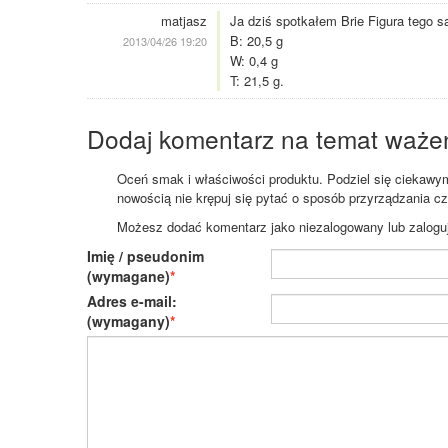
matjasz
Ja dziś spotkałem Brie Figura tego s
B: 20,5 g
2013/04/26 19:20
W: 0,4 g
T: 21,5 g.
Dodaj komentarz na temat waże
Oceń smak i właściwości produktu. Podziel się ciekawym 
nowością nie krępuj się pytać o sposób przyrządzania c
Możesz dodać komentarz jako niezalogowany lub zaloguj s
Imię / pseudonim
(wymagane)
Adres e-mail:
(wymagany)