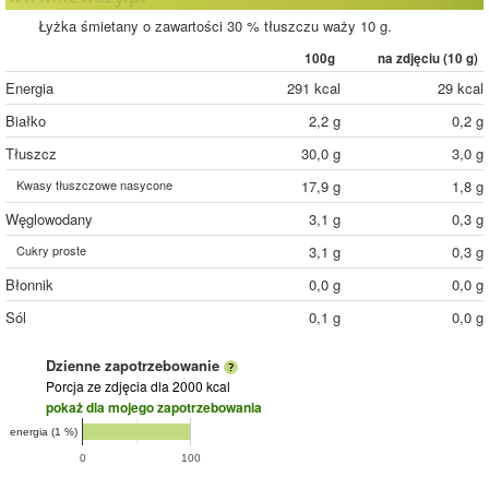
Łyżka śmietany o zawartości 30 % tłuszczu waży 10 g.
100g
na zdjęciu (
10
g)
Energia
291 kcal
29 kcal
Białko
2,2 g
0,2 g
Tłuszcz
30,0 g
3,0 g
Kwasy tłuszczowe nasycone
17,9 g
1,8 g
Węglowodany
3,1 g
0,3 g
Cukry proste
3,1 g
0,3 g
Błonnik
0,0 g
0,0 g
Sól
0,1 g
0,0 g
Dzienne zapotrzebowanie
Porcja ze zdjęcia
dla 2000 kcal
pokaż dla mojego zapotrzebowania
energia (1 %)
0
100