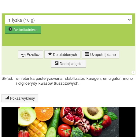
Do kalkulatora
Przelicz
Do ulubionych
Uzupełnij dane
Dodaj zdjęcie
Skład:
śmietanka pasteryzowana, stabilizator: karagen, emulgator: mono
i diglicerydy kwasów tłuszczowych.
Pokaż wykresy
Wykres składu produktu
Białko (2%)
Tłuszcz (30%)
Węglowodany
30%
(3%)
Pozostałe (65%)