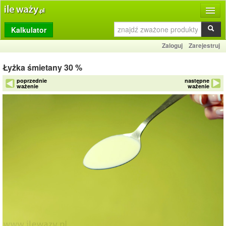
Kalkulator
Produkty
Zaloguj
Zarejestruj
Dziennik
Łyżka śmietany 30 %
Przelicznik
poprzednie
następne
ważenie
ważenie
Porównywarka
Porady
Słownik
O stronie
Kontakt