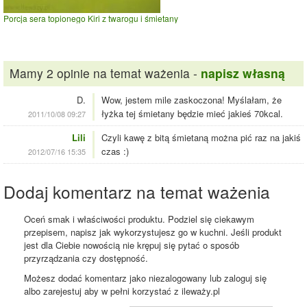
Porcja sera topionego Kiri z twarogu i śmietany
Mamy 2 opinie na temat ważenia -
napisz własną
D.
Wow, jestem mile zaskoczona! Myślałam, że
łyżka tej śmietany będzie mieć jakieś 70kcal.
2011/10/08 09:27
Lili
Czyli kawę z bitą śmietaną można pić raz na jakiś
czas :)
2012/07/16 15:35
Dodaj komentarz na temat ważenia
Oceń smak i właściwości produktu. Podziel się ciekawym
przepisem, napisz jak wykorzystujesz go w kuchni. Jeśli produkt
jest dla Ciebie nowością nie krępuj się pytać o sposób
przyrządzania czy dostępność.
Możesz dodać komentarz jako niezalogowany lub zaloguj się
albo zarejestuj aby w pełni korzystać z ileważy.pl