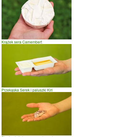
prasowanie
prowadzenie samochodu
0.0
2.5
5.0
Szklanka śmietany 30 %
czas w minutach
Krążek sera Camembert
Przekąska Serek i paluszki Kiri