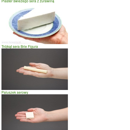
Plaster świeżego sera z żurawiną
Trójkąt sera Brie Figura
Paluszek serowy