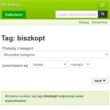
Kalkulator
Produkty
Zaloguj
Zarejestruj
Dziennik
Tag: biszkopt
Przelicznik
Porównywarka
Produkty z kategorii
Porady
posortowane wg
Słownik
O stronie
opcje
Kontakt
Aktualnie szukasz wg taga
biszkopt
rozpocznij nowe
wyszukiwanie