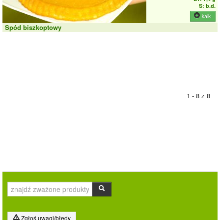
S: b.d.
kalk.
Spód biszkoptowy
1 - 8 z 8
Zgłoś uwagi/błędy