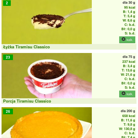
dla
30 g
2
95 kcal
B: 1,4 g
T: 5,4 g
W: 8,6 g
C: b.d.
Bł: 0,0 g
S: b.d.
kalk.
Łyżka Tiramisu Classico
dla
75 g
23
237 kcal
B: 3,4 g
T: 13,6 g
W: 21,6 g
C: b.d.
Bł: 0,0 g
S: b.d.
kalk.
Porcja Tiramisu Classico
dla
200 g
26
658 kcal
B: 11,6 g
T: 9,8 g
W: 130,8 g
C: b.d.
Bł: 7,4 g