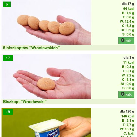
dla
17 g
6
64 kcal
B: 1,9 g
T: 0,8 g
W: 12,4 g
C: 6,3 g
Bł: 0,2 g
S: 0,0 g
kalk.
5 biszkoptów "Wrocławskich"
dla
3 g
17
11 kcal
B: 0,3 g
T: 0,1 g
W: 2,2 g
C: 1,1 g
Bł: 0,0 g
S: 0,0 g
kalk.
Biszkopt "Wrocławski"
dla
120 g
19
146 kcal
B: 3,1 g
T: 7,7 g
W: 16,1 g
C: b.d.