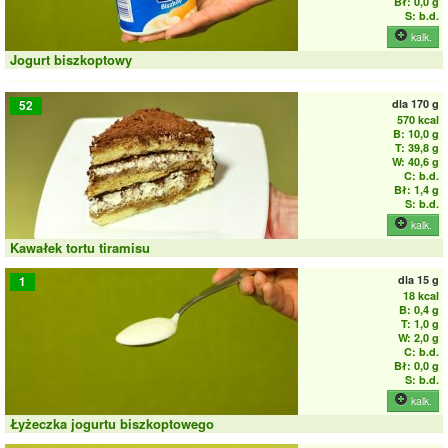
Bł: 0,0 g
S: b.d.
kalk.
Jogurt biszkoptowy
dla
170 g
52
570 kcal
B: 10,0 g
T: 39,8 g
W: 40,6 g
C: b.d.
Bł: 1,4 g
S: b.d.
kalk.
Kawałek tortu tiramisu
dla
15 g
1
18 kcal
B: 0,4 g
T: 1,0 g
W: 2,0 g
C: b.d.
Bł: 0,0 g
S: b.d.
kalk.
Łyżeczka jogurtu biszkoptowego