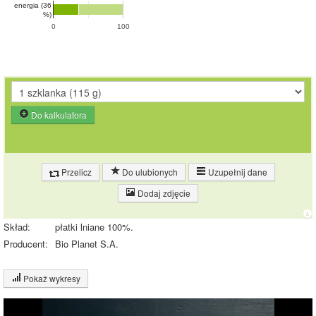
energia (36
%)
0
100
Do kalkulatora
Przelicz
Do ulubionych
Uzupełnij dane
Dodaj zdjęcie
Skład:
płatki lniane 100%.
Producent:
Bio Planet S.A.
Pokaż wykresy
Wykres składu produktu
Białko (18%)