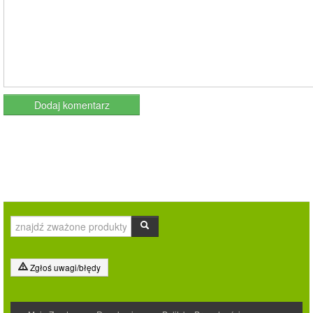
Zgłoś uwagi/błędy