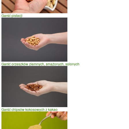
wadze
70
kg -
zobacz dla swojej wagi
jazda na rowerze
Garść pistacji
szybki taniec,trucht
spacer
prasowanie
prowadzenie samochodu
0
100
200
czas w minutach
Garść orzeszków ziemnych, smażonych, solonych
Garść chipsów kokosowych z kakao