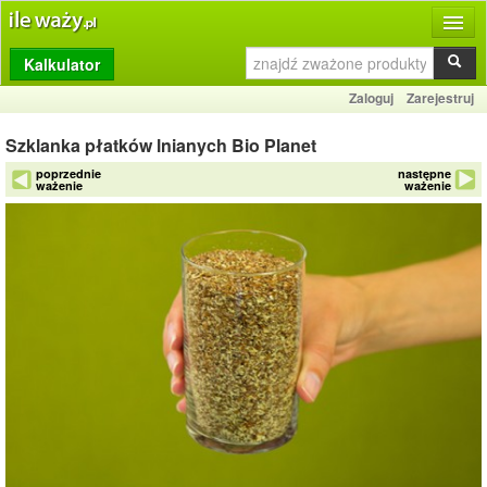
Kalkulator
Produkty
Zaloguj
Zarejestruj
Dziennik
Szklanka płatków lnianych Bio Planet
Przelicznik
poprzednie
następne
ważenie
ważenie
Porównywarka
Porady
Słownik
O stronie
Kontakt