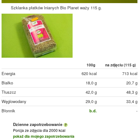
Szklanka płatków lnianych Bio Planet waży 115 g.
100g
na zdjęciu (
115
g)
Energia
620 kcal
713 kcal
Białko
18,0 g
20,7 g
Tłuszcz
42,0 g
48,3 g
Węglowodany
29,0 g
33,4 g
Błonnik
b.d.
-
Dzienne zapotrzebowanie
Porcja ze zdjęcia
dla 2000 kcal
pokaż dla mojego zapotrzebowania