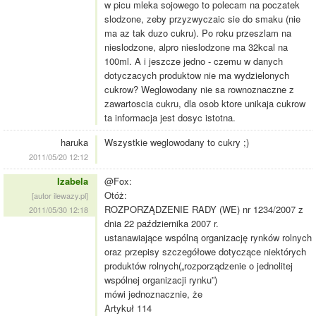
w picu mleka sojowego to polecam na poczatek
slodzone, zeby przyzwyczaic sie do smaku (nie
ma az tak duzo cukru). Po roku przeszlam na
nieslodzone, alpro nieslodzone ma 32kcal na
100ml. A i jeszcze jedno - czemu w danych
dotyczacych produktow nie ma wydzielonych
cukrow? Weglowodany nie sa rownoznaczne z
zawartoscia cukru, dla osob ktore unikaja cukrow
ta informacja jest dosyc istotna.
haruka
Wszystkie weglowodany to cukry ;)
2011/05/20 12:12
Izabela
@Fox:
Otóż:
[autor ilewazy.pl]
ROZPORZĄDZENIE RADY (WE) nr 1234/2007 z
2011/05/30 12:18
dnia 22 października 2007 r.
ustanawiające wspólną organizację rynków rolnych
oraz przepisy szczegółowe dotyczące niektórych
produktów rolnych(„rozporządzenie o jednolitej
wspólnej organizacji rynku”)
mówi jednoznacznie, że
Artykuł 114