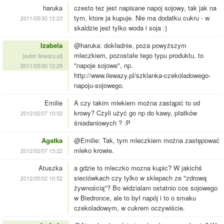
haruka
czesto tez jest napisane napoj sojowy, tak jak na
tym, ktore ja kupuje. Nie ma dodatku cukru - w
2011/05/30 12:23
skaldzie jest tylko woda i soja :)
Izabela
@haruka: dokładnie, poza powyższym
mleczkiem, pozostałe tego typu produktu, to
[autor ilewazy.pl]
"napoje sojowe", np.
2011/05/30 12:29
http://www.ilewazy.pl/szklanka-czekoladowego-
napoju-sojowego.
Emilie
A czy takim mlekiem można zastąpić to od
krowy? Czyli użyć go np do kawy, płatków
2012/02/07 10:52
śniadaniowych ? :P
Agatka
@Emilie: Tak, tym mleczkiem można zastępować
mleko krowie.
2012/02/07 13:22
Atuszka
a gdzie to mleczko mozna kupic? W jakichś
sieciówkach czy tylko w sklepach ze "zdrową
2012/05/02 10:52
żywnością"? Bo widzialam ostatnio cos sojowego
w Biedronce, ale to był napój i to o smaku
czekoladowym, w cukrem oczywiście.