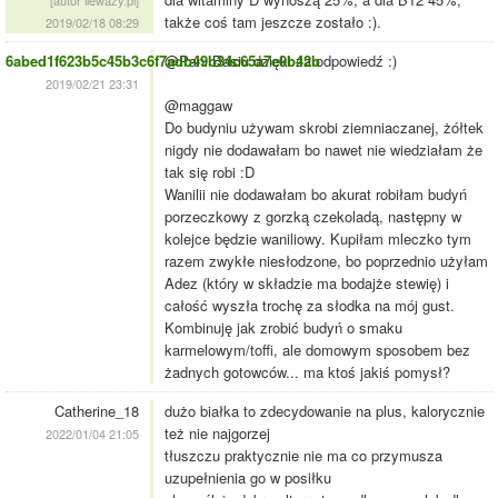
[autor ilewazy.pl]
także coś tam jeszcze zostało :).
2019/02/18 08:29
6abed1f623b5c45b3c6f7adb49b34c65a7e0b42b
@Pani Basiu dzięki za odpowiedź :)
2019/02/21 23:31
@maggaw
Do budyniu używam skrobi ziemniaczanej, żółtek
nigdy nie dodawałam bo nawet nie wiedziałam że
tak się robi :D
Wanilii nie dodawałam bo akurat robiłam budyń
porzeczkowy z gorzką czekoladą, następny w
kolejce będzie waniliowy. Kupiłam mleczko tym
razem zwykłe niesłodzone, bo poprzednio użyłam
Adez (który w składzie ma bodajże stewię) i
całość wyszła trochę za słodka na mój gust.
Kombinuję jak zrobić budyń o smaku
karmelowym/toffi, ale domowym sposobem bez
żadnych gotowców... ma ktoś jakiś pomysł?
Catherine_18
dużo białka to zdecydowanie na plus, kalorycznie
też nie najgorzej
2022/01/04 21:05
tłuszczu praktycznie nie ma co przymusza
uzupełnienia go w posiłku