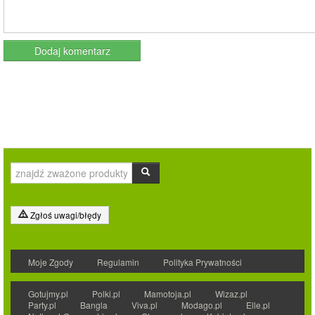
Zgłoś uwagi/błędy
Moje Zgody
Regulamin
Polityka Prywatności
Gotujmy.pl
Polki.pl
Mamotoja.pl
Wizaz.pl
Party.pl
Bangla
Viva.pl
Modago.pl
Elle.pl