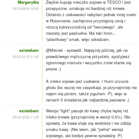
Margerytka
Zwykle kupuję mleczko sojowe w TESCO i jest
przepyszne, smakuje mi bardziej niż krowie.
2013/08/04 19:00
Ostatnio z ciekawości nabyłam jednak innej marki
w Rossmanie, zachęcona przystępną ceną i
niższą kalorycznością od "tescowego", ale
niestety jest paskudne. Ma taki hmm...
"plastikowy" smak, więc odradzam.
existebam
@M4ciek - sprawdź. Najwyżej później, jak na
prawdziwego mężczyznę przystało, spożyjesz
2013/12/15 11:43
ogromnego mamuta i wszystko znów stanie się
proste ;)
A mleko sojowe jest cudowne. I tłumi uczucie
głodu (bo raczej nie zaspokaja, ja przynajmniej nie
najem się piciem, także jogurtem :P), więc w
ramach II śniadania jak najbardziej pasowne ;)
existebam
Wersja "light" pasuje do kawy chyba lepiej niż
mleko krowie (przynajmniej w wersji 0,5%). Nie
2013/12/20 11:23
sprawia, że kawa staje się wodnista i nie zabija
smaku kawy. (Nie wiem, jak "pełna" wersja
sojowego, ale kiedyś pewnie sprawdzę :P)