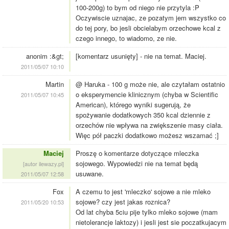
100-200g) to bym od niego nie przytyla :P
Oczywiscie uznajac, ze pozatym jem wszystko co
do tej pory, bo jesli obcielabym orzechowe kcal z
czego innego, to wiadomo, ze nie.
anonim :&gt;
[komentarz usunięty] - nie na temat. Maciej.
2011/05/07 10:10
Martin
@ Haruka - 100 g może nie, ale czytałam ostatnio
o eksperymencie klinicznym (chyba w Scientific
2011/05/07 10:45
American), którego wyniki sugerują, że
spożywanie dodatkowych 350 kcal dziennie z
orzechów nie wpływa na zwiększenie masy ciała.
Więc pół paczki dodatkowo możesz wszamać ;]
Maciej
Proszę o komentarze dotyczące mleczka
sojowego. Wypowiedzi nie na temat będą
[autor ilewazy.pl]
usuwane.
2011/05/07 12:58
Fox
A czemu to jest 'mleczko' sojowe a nie mleko
sojowe? czy jest jakas roznica?
2011/05/20 10:53
Od lat chyba 5ciu pije tylko mleko sojowe (mam
nietolerancje laktozy) i jesli jest sie poczatkujacym