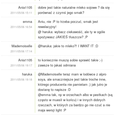
Ania1105
dobre jest takie naturalne mleko sojowe ? da się
porównać z czymś jego smak?
2011/05/06 15:11
emma
Aniu, nie :P to trzeba poczuć, smak jest
rewelacyjny!
2011/05/06 16:54
@ haruka: wybacz ciekawość, ale ty w ogóle
spożywasz JAKIEŚ tłuszcze? ;P
Mademoiselle
@haruka: jakie to mleko?! I WANT IT :D
2011/05/06 17:14
Ania1105
to koniecznie muszę sobie sprawić takie ;-)
zawsze to jakaś odmiana
2011/05/06 19:17
haruka
@Mademoiselle teraz mam w lodówce z alpro
soya, ale smaczniejsze jest takie troche inne,
2011/05/06 19:18
którego producenta nie pamietam ;) jak jutro je
dostanę to napisze :D
@emma tak, np w orzechach albo w pestkach (są
często w muesli w końcu) i w innych dobrych
rzeczach, w których za bardzo go nie czuć a nie
maja wersji light :P