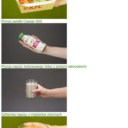
czas w minutach
Porcja sałatki Caesar Grill
Porcja napoju kokosowego Adez z sokami owocowymi
Szklanka napoju z migdałów ziemnych