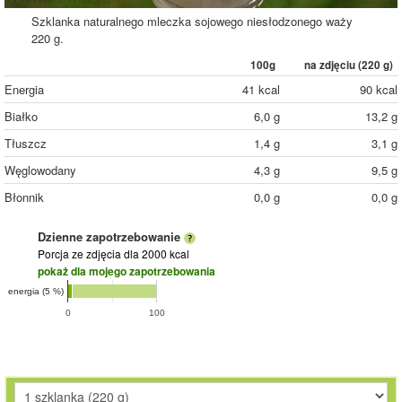
Szklanka naturalnego mleczka sojowego niesłodzonego waży
220 g.
100g
na zdjęciu (
220
g)
Energia
41 kcal
90 kcal
Białko
6,0 g
13,2 g
Tłuszcz
1,4 g
3,1 g
Węglowodany
4,3 g
9,5 g
Błonnik
0,0 g
0,0 g
Dzienne zapotrzebowanie
Porcja ze zdjęcia
dla 2000 kcal
pokaż dla mojego zapotrzebowania
energia (5 %)
0
100