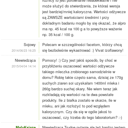
różnicy to jest porównanie nieadekwatne i nie
może służyć do stwierdzenia, że któraś wersja
jest bardziej/mniej kaloryczna. Wartości odżywcze
są ZAWSZE wartościami średnimi i przy
dokładnym badaniu mogło by się okazać, że alpro
ma np. 45 kcal na 100 g a to powyższe ważenie
np. 35 kcal / 100 g.
Sojowy
Polecam w szczególności facetom, którzy chcą
się bezboleśnie wykastrować :) Vivat izoflawony!
2014/06/23 16:25
Niewiedząca
Pomocy! :) Czy jest jakiś sposób, by choć w
przybliżeniu oszacować wartości odżywcze
2015/04/04 14:14
takiego mleczka zrobionego samodzielnie w
domu? Robię takie często sama, dzisiaj ze 170g
suchych ziaren soi uzyskałam 1400ml mleka i
260g bardzo suchej okary. Nie wiem teraz jak
rozkładają się wartości na te dwa powstałe
produkty. Ile z białka zostało w okarze, ile w
mleku, ani jak rozłożyć to pod względem
kalorycznym. Czy da się w ogóle jakoś to
oszacować, czy trzeba do tego laboratorium? :-)
MalyKsiaze
Niewiedząca Trudne pytanie ale też bardzo jestem