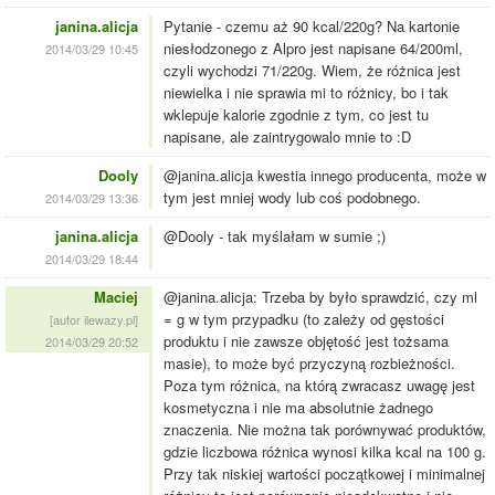
janina.alicja
Pytanie - czemu aż 90 kcal/220g? Na kartonie
niesłodzonego z Alpro jest napisane 64/200ml,
2014/03/29 10:45
czyli wychodzi 71/220g. Wiem, że różnica jest
niewielka i nie sprawia mi to różnicy, bo i tak
wklepuje kalorie zgodnie z tym, co jest tu
napisane, ale zaintrygowalo mnie to :D
Dooly
@janina.alicja kwestia innego producenta, może w
tym jest mniej wody lub coś podobnego.
2014/03/29 13:36
janina.alicja
@Dooly - tak myślałam w sumie ;)
2014/03/29 18:44
Maciej
@janina.alicja: Trzeba by było sprawdzić, czy ml
= g w tym przypadku (to zależy od gęstości
[autor ilewazy.pl]
produktu i nie zawsze objętość jest tożsama
2014/03/29 20:52
masie), to może być przyczyną rozbieżności.
Poza tym różnica, na którą zwracasz uwagę jest
kosmetyczna i nie ma absolutnie żadnego
znaczenia. Nie można tak porównywać produktów,
gdzie liczbowa różnica wynosi kilka kcal na 100 g.
Przy tak niskiej wartości początkowej i minimalnej