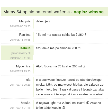
Mamy 54 opinie na temat ważenia -
napisz własną
Matysia
dziekuje:)
2010/06/05 09:23
Pauliina
` Ile ml ma wasza szklanka ? 250 ?
2010/06/13 10:58
Izabela
Szklanka ma pojemność 250 ml.
[autor ilewazy.pl]
2010/06/13 11:08
Mydelnica
Alpro Soya ma 76 kcal w 200 ml ;)
2010/07/21 23:23
ola
o wlasciwosci lepsze nawet od standardowego
mleka 1,5% bo ma wiecej białka. ale szkoda ze
2011/03/15 20:25
takie mleko jest 3 razy drozsze i jednak za taka
cene wole sobie kupic dobry kawałek wołowinki
haruka
A sojowe light ma 29kcal na 100ml :D zawsze
tylko takie kupuje :D
2011/03/15 21:18