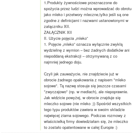
1.Produkty żywnościowe przeznaczone do
spożycia przez ludzi można wprowadzać do obrotu
jako mleko i przetwory mleczne,tylko jeśli są one
zgodne z definicjami i nazwami ustanowionymi w
załączniku XII.
ZAŁĄCZNIK XII
II. Użycie pojęcia „mleko”
1. Pojęcie „mleko” oznacza wyłącznie zwykłą
wydzielinę z wymion – bez żadnych dodatków ani
niepoddaną ekstrakcji – otrzymywaną z co
najmniej jednego doju.
Czyli jak zauważycie, nie znajdziecie już w
obrocie żadnego opakowania z napisem "mleko
sojowe". Tą nazwę stosuje się jeszcze czasami
"zwyczajowo" (np. w mediach), ale niepoprawnie.
Jak widzicie powyżej, w obrocie znajduje się
mleczko sojowe (nie mleko ;)) Spośród wszystkich
tego typu produktów zawiera w swoim składzie
najwięcej ziarna sojowego. Podczas rozmowy z
właścicielką firmy dowiedziałam się, że mleczko
to zostało opatentowane w całej Europie :)