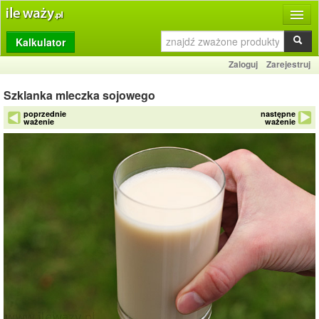
Kalkulator
Produkty
Zaloguj
Zarejestruj
Dziennik
Szklanka mleczka sojowego
Przelicznik
poprzednie
następne
ważenie
ważenie
Porównywarka
Porady
Słownik
O stronie
Kontakt