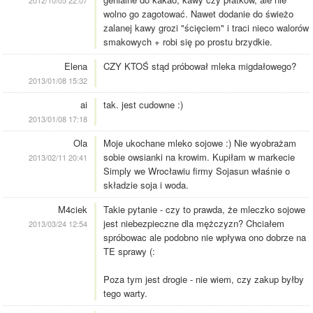
2012/10/05 22:07
wolno go zagotować. Nawet dodanie do świeżo
zalanej kawy grozi "ścięciem" i traci nieco walorów
smakowych + robi się po prostu brzydkie.
Elena
CZY KTOŚ stąd próbował mleka migdałowego?
2013/01/08 15:32
ai
tak. jest cudowne :)
2013/01/08 17:18
Ola
Moje ukochane mleko sojowe :) Nie wyobrażam
sobie owsianki na krowim. Kupiłam w markecie
2013/02/11 20:41
Simply we Wrocławiu firmy Sojasun właśnie o
składzie soja i woda.
M4ciek
Takie pytanie - czy to prawda, że mleczko sojowe
jest niebezpieczne dla mężczyzn? Chciałem
2013/03/24 12:54
spróbowac ale podobno nie wpływa ono dobrze na
TE sprawy (:
Poza tym jest drogie - nie wiem, czy zakup byłby
tego warty.