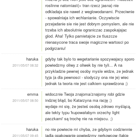
roslinne natomiast(+ tran rzecz jasna) nie
odkladaja sie nawet z weglowodanami. Przeciwnie
- spowalniaja ich wchlanianie. Oczywiscie
przejadanie sie nie jest dobrym pomyslem, ale nie
trzeba ich absolutnie ograniczac zaspokajajac
glod. Aha! Tylko pamietajcie ze tluszcze
nienasycone traca swoje magiczne wartosci po
podgrzaniu!
haruka
gdyby tak bylo to wegetarianie spozywajacy sporo
powiedzmy oliwy z oliwek by nie tyli... A na
2011/05/07 08:32
przykladzie pewnej osoby mysle widze, ze jednak
tyja (a dla pewnosci - slodyczy ona nie je) wiec
jednak ta teoria nie jest calkiem sprawdzona ;)
emma
widocznie Twoja znajoma/znajomy robi gdzie
indziej błąd, bo Katarzyna ma rację ;)
2011/05/07 08:50
wydaje mi się, że jesteś osobą zdrowo myślącą,
ale tekty typu 'kupowałabym orzechy light
paczkami' są trochę nie na miejscu. ;)
haruka
no nie powiecie mi chyba, ze gdybym codziennie
jadla opakowanie powiedzmy nerkowcow (takie
2011/05/07 09:45