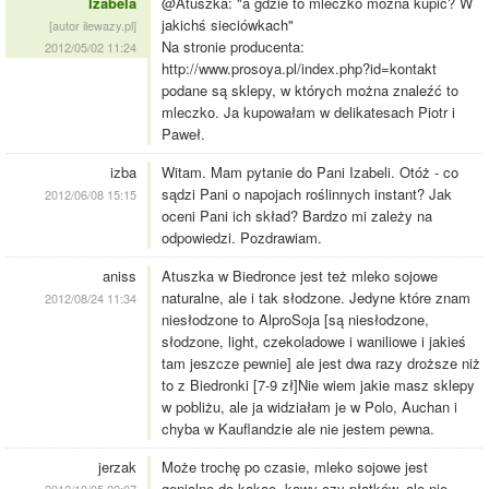
Izabela
@Atuszka: "a gdzie to mleczko mozna kupic? W
jakichś sieciówkach"
[autor ilewazy.pl]
Na stronie producenta:
2012/05/02 11:24
http://www.prosoya.pl/index.php?id=kontakt
podane są sklepy, w których można znaleźć to
mleczko. Ja kupowałam w delikatesach Piotr i
Paweł.
izba
Witam. Mam pytanie do Pani Izabeli. Otóż - co
sądzi Pani o napojach roślinnych instant? Jak
2012/06/08 15:15
oceni Pani ich skład? Bardzo mi zależy na
odpowiedzi. Pozdrawiam.
aniss
Atuszka w Biedronce jest też mleko sojowe
naturalne, ale i tak słodzone. Jedyne które znam
2012/08/24 11:34
niesłodzone to AlproSoja [są niesłodzone,
słodzone, light, czekoladowe i waniliowe i jakieś
tam jeszcze pewnie] ale jest dwa razy droższe niż
to z Biedronki [7-9 zł]Nie wiem jakie masz sklepy
w pobliżu, ale ja widziałam je w Polo, Auchan i
chyba w Kauflandzie ale nie jestem pewna.
jerzak
Może trochę po czasie, mleko sojowe jest
genialne do kakao, kawy czy płatków, ale nie