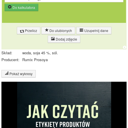
Do kalkulatora
Przelicz
Do ulubionych
Uzupełnij dane
Dodaj zdjęcie
Skład:
woda, soja 45 %, sól.
Producent:
Rumix Prosoya
Pokaż wykresy
Wykres składu produktu
Białko (6%)
Tłuszcz (1%)
Węglowodany
(4%)
Pozostałe (88%)
88.9%