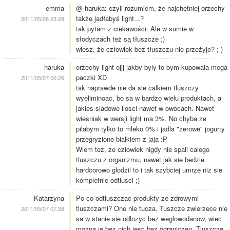
emma
@ haruka: czyli rozumiem, że najchętniej orzechy
także jadłabyś light...?
2011/05/06 23:28
tak pytam z ciekawości. Ale w sumie w
słodyczach też są tłuszcze ;)
wiesz, że człowiek bez tłuszczu nie przeżyje? ;-)
haruka
orzechy light ojjj jakby byly to bym kupowala mega
paczki XD
2011/05/07 00:26
tak naprawde nie da sie calkiem tluszczy
wyeliminoac, bo sa w bardzo wielu produktach, a
jakies sladowe ilosci nawet w owocach. Nawet
wiesniak w wersji light ma 3%. No chyba ze
pilabym tylko to mleko 0% i jadla "zerowe" jogurty
przegryzione bialkiem z jaja :P
Wiem tez, ze czlowiek nigdy nie spali calego
tluszczu z organizmu, nawet jak sie bedzie
hardcorowo glodzil to i tak szybciej umrze niz sie
kompletnie odtlusci ;)
Katarzyna
Po co odtluszczac produkty ze zdrowymi
tluszczami? One nie tucza. Tuszcze zwierzece nie
2011/05/07 07:38
sa w stanie sie odlozyc bez weglowodanow, wiec
mozna je bez nich jesc bez ograniczen. Tluszcze