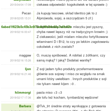
ciekawa odpowiedzi- kogokolwiek w tej sprawie :)
2015/04/04 17:09
Pecan
Ja kupuję tescowe, skład identico jak to z
Alpro(woda, soja), a oszczędzam 5 zł:)
2018/02/05 15:31
6abed1f623b5c45b3c6f7adb49b34c65a7e0b42b
Budyń domowy na takim mleczku jest pyszny,
chyba nawet lepszy niż na tradycyjnym krowim ;)
2019/02/16 00:47
Z ciekawości, jeśli miałam mleczko fortyfikowane
witaminami D i B12, to czy po lekkim zagotowaniu
cokolwiek z nich zostało?
maggaw
O, muszę spróbować. A robiłaś z żółtkami, czy
samą mąką? I jaką? Dodałaś wanilię?
2019/02/16 15:26
Ijon
Z soji jadam tylko produkty przefermentowane
głównie sos sojowy i miso ze względu na smak
2019/02/16 21:46
umami który uwielbiam . Innych produktów z soji
nie tykam nawet kijem :-0 .
hiimmorgi
pasta miso <3 <3
ale tofu też kocham, tymbardziej wędzone!
2019/02/17 17:36
Barbara
@Tvk_91 średnie straty wynikające z gotowania
dla witaminy D wynoszą 25%, a dla B12 45%,