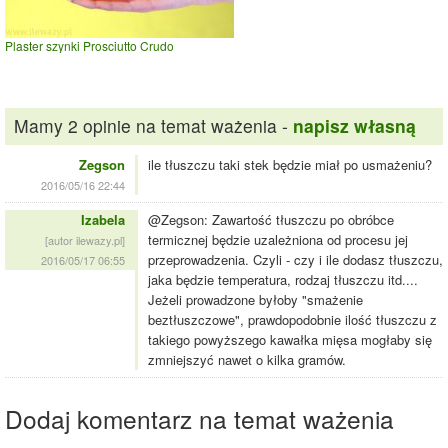
Plaster szynki Prosciutto Crudo
Mamy 2 opinie na temat ważenia -
napisz własną
Zegson
ile tłuszczu taki stek będzie miał po usmażeniu?
2016/05/16 22:44
Izabela
@Zegson: Zawartość tłuszczu po obróbce
termicznej będzie uzależniona od procesu jej
[autor ilewazy.pl]
przeprowadzenia. Czyli - czy i ile dodasz tłuszczu,
2016/05/17 06:55
jaka będzie temperatura, rodzaj tłuszczu itd....
Jeżeli prowadzone byłoby "smażenie
beztłuszczowe", prawdopodobnie ilość tłuszczu z
takiego powyższego kawałka mięsa mogłaby się
zmniejszyć nawet o kilka gramów.
Dodaj komentarz na temat ważenia