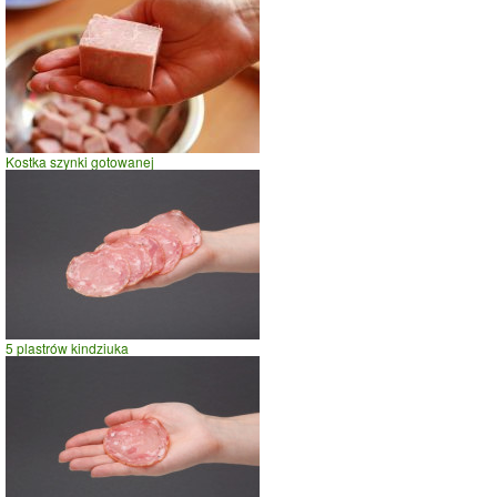
spacer
prasowanie
prowadzenie samochodu
0
20
40
czas w minutach
Kostka szynki gotowanej
5 plastrów kindziuka