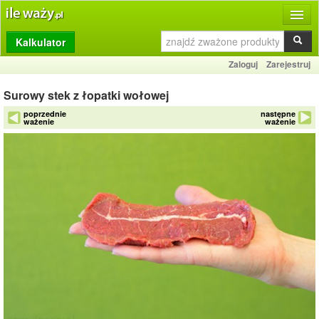
Kalkulator
Produkty
Zaloguj
Zarejestruj
Dziennik
Surowy stek z łopatki wołowej
Przelicznik
poprzednie
następne
ważenie
ważenie
Porównywarka
Porady
Słownik
O stronie
Kontakt