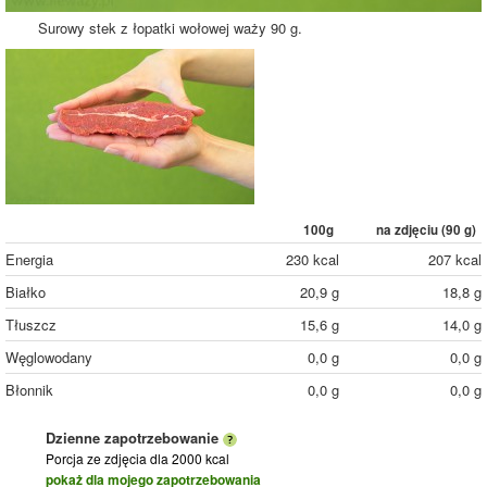
Surowy stek z łopatki wołowej waży 90 g.
100g
na zdjęciu (
90
g)
Energia
230 kcal
207 kcal
Białko
20,9 g
18,8 g
Tłuszcz
15,6 g
14,0 g
Węglowodany
0,0 g
0,0 g
Błonnik
0,0 g
0,0 g
Dzienne zapotrzebowanie
Porcja ze zdjęcia
dla 2000 kcal
pokaż dla mojego zapotrzebowania