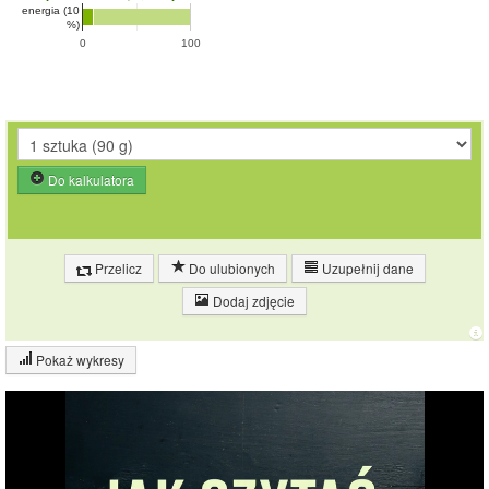
energia (10
%)
0
100
Do kalkulatora
Przelicz
Do ulubionych
Uzupełnij dane
Dodaj zdjęcie
Pokaż wykresy
Wykres składu produktu
Białko (21%)
Tłuszcz (16%)
21%
Pozostałe (63%)