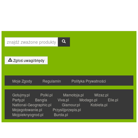
Zgłoś uwagi/błędy
Moje Zgody
Regulamin
Polityka Prywatności
Gotujmy.pl
Polki.pl
Mamotoja.pl
Wizaz.pl
Party.pl
Bangla
Viva.pl
Modago.pl
Elle.pl
National-Geographic.pl
Glamour.pl
Kobieta.pl
Mojegotowanie.pl
Przyslijprzepis.pl
Mojpieknyogrod.pl
Burda.pl