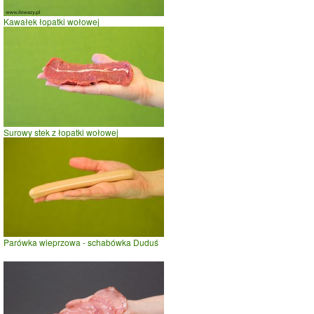
Kawałek łopatki wołowej
Surowy stek z łopatki wołowej
Parówka wieprzowa - schabówka Duduś