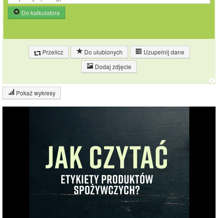
Do kalkulatora
Przelicz
Do ulubionych
Uzupełnij dane
Dodaj zdjęcie
Pokaż wykresy
Wykres składu produktu
Białko (16%)
Tłuszcz (18%)
16.2%
Węglowodany
(1%)
Pozostałe (64%)
18.2%
64.6%
Wykres źródeł energii produktu