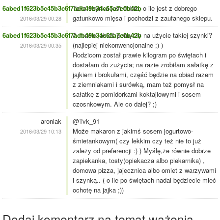
6abed1f623b5c45b3c6f7adb49b34c65a7e0b42b
Taka szynka jest dobra, o ile jest z dobrego
gatunkowo mięsa i pochodzi z zaufanego sklepu.
2016/03/29 00:28
6abed1f623b5c45b3c6f7adb49b34c65a7e0b42b
A macie jakieś pomysły na użycie takiej szynki?
(najlepiej niekonwencjonalne ;) )
2016/03/29 00:35
Rodzicom został prawie kilogram po świętach i
dostałam do zużycia; na razie zrobiłam sałatkę z
jajkiem i brokułami, część będzie na obiad razem
z ziemniakami i surówką, mam też pomysł na
sałatkę z pomidorkami koktajlowymi i sosem
czosnkowym. Ale co dalej? ;)
aroniak
@Tvk_91
Może makaron z jakimś sosem jogurtowo-
2016/03/29 10:13
śmietankowym( czy lekkim czy też nie to już
zależy od preferencji :) ) Myślę,że równie dobrze
zapiekanka, tosty(opiekacza albo piekarnika) ,
domowa pizza, jajecznica albo omlet z warzywami
i szynką.. ( o ile po świętach nadal będziecie mieć
ochotę na jajka ;))
Dodaj komentarz na temat ważenia