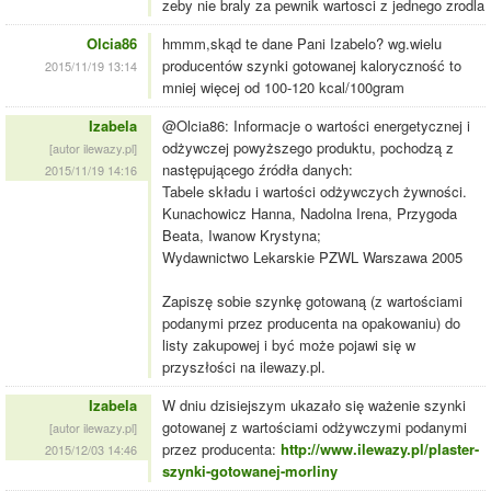
zeby nie braly za pewnik wartosci z jednego zrodla
Olcia86
hmmm,skąd te dane Pani Izabelo? wg.wielu
producentów szynki gotowanej kaloryczność to
2015/11/19 13:14
mniej więcej od 100-120 kcal/100gram
Izabela
@Olcia86: Informacje o wartości energetycznej i
odżywczej powyższego produktu, pochodzą z
[autor ilewazy.pl]
następującego źródła danych:
2015/11/19 14:16
Tabele składu i wartości odżywczych żywności.
Kunachowicz Hanna, Nadolna Irena, Przygoda
Beata, Iwanow Krystyna;
Wydawnictwo Lekarskie PZWL Warszawa 2005
Zapiszę sobie szynkę gotowaną (z wartościami
podanymi przez producenta na opakowaniu) do
listy zakupowej i być może pojawi się w
przyszłości na ilewazy.pl.
Izabela
W dniu dzisiejszym ukazało się ważenie szynki
gotowanej z wartościami odżywczymi podanymi
[autor ilewazy.pl]
przez producenta:
http://www.ilewazy.pl/plaster-
2015/12/03 14:46
szynki-gotowanej-morliny