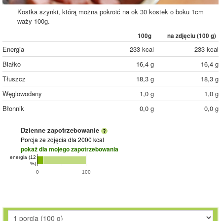
Kostka szynki, którą można pokroić na ok 30 kostek o boku 1cm
waży 100g.
100g
na zdjęciu (
100
g)
Energia
233 kcal
233 kcal
Białko
16,4 g
16,4 g
Tłuszcz
18,3 g
18,3 g
Węglowodany
1,0 g
1,0 g
Błonnik
0,0 g
0,0 g
Dzienne zapotrzebowanie
Porcja ze zdjęcia
dla 2000 kcal
pokaż dla mojego zapotrzebowania
energia (12
%)
0
100