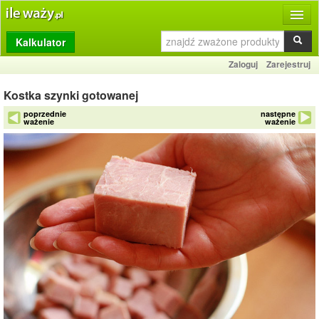
Kalkulator
Produkty
Zaloguj
Zarejestruj
Dziennik
Kostka szynki gotowanej
Przelicznik
poprzednie
następne
ważenie
ważenie
Porównywarka
Porady
Słownik
O stronie
Kontakt