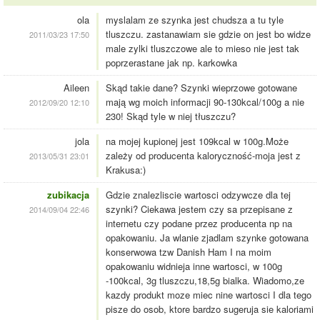
ola
myslalam ze szynka jest chudsza a tu tyle
tluszczu. zastanawiam sie gdzie on jest bo widze
2011/03/23 17:50
male zylki tluszczowe ale to mieso nie jest tak
poprzerastane jak np. karkowka
Aileen
Skąd takie dane? Szynki wieprzowe gotowane
mają wg moich informacji 90-130kcal/100g a nie
2012/09/20 12:10
230! Skąd tyle w niej tłuszczu?
jola
na mojej kupionej jest 109kcal w 100g.Może
zależy od producenta kaloryczność-moja jest z
2013/05/31 23:01
Krakusa:)
zubikacja
Gdzie znalezliscie wartosci odzywcze dla tej
szynki? Ciekawa jestem czy sa przepisane z
2014/09/04 22:46
internetu czy podane przez producenta np na
opakowaniu. Ja wlanie zjadlam szynke gotowana
konserwowa tzw Danish Ham I na moim
opakowaniu widnieja inne wartosci, w 100g
-100kcal, 3g tluszczu,18,5g bialka. Wiadomo,ze
kazdy produkt moze miec nine wartosci I dla tego
pisze do osob, ktore bardzo sugeruja sie kaloriami