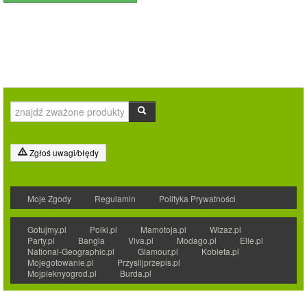
Zgłoś uwagi/błędy
Moje Zgody
Regulamin
Polityka Prywatności
Gotujmy.pl
Polki.pl
Mamotoja.pl
Wizaz.pl
Party.pl
Bangla
Viva.pl
Modago.pl
Elle.pl
National-Geographic.pl
Glamour.pl
Kobieta.pl
Mojegotowanie.pl
Przyslijprzepis.pl
Mojpieknyogrod.pl
Burda.pl