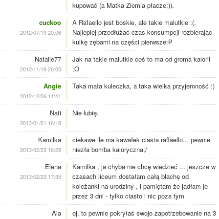
kupować (a Matka Ziemia płacze;)).
cuckoo
A Rafaello jest boskie, ale takie malutkie :(.
Najlepiej przedłużać czas konsumpcji rozbierając
2012/07/19 20:06
kulkę zębami na części pierwsze:P
Natalie77
Jak na takie malutkie coś to ma od groma kalorii
;O
2012/11/18 20:05
Angie
Taka mała kuleczka, a taka wielka przyjemność :)
2012/12/06 11:41
Nati
Nie lubię.
2013/01/01 16:18
Kamilka
ciekawe ile ma kawałek ciasta raffaello... pewnie
niezła bomba kaloryczna;/
2013/02/23 16:29
Elena
Kamilka , ja chyba nie chcę wiedzieć ... jeszcze w
czasach liceum dostałam całą blachę od
2013/02/23 17:35
koleżanki na urodziny , i pamiętam że jadłam je
przez 3 dni - tylko ciasto i nic poza tym
Ala
oj, to pewnie pokryłaś swoje zapotrzebowanie na 3