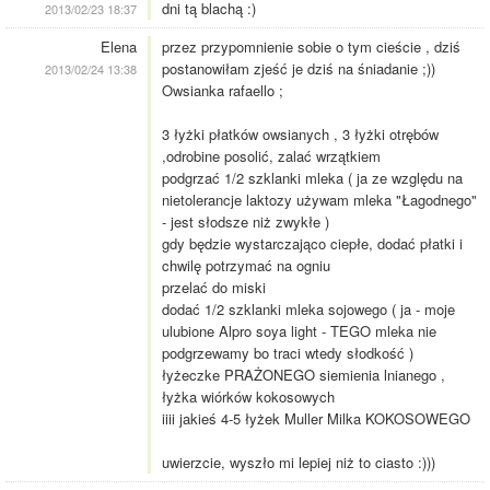
dni tą blachą :)
2013/02/23 18:37
Elena
przez przypomnienie sobie o tym cieście , dziś
postanowiłam zjeść je dziś na śniadanie ;))
2013/02/24 13:38
Owsianka rafaello ;
3 łyżki płatków owsianych , 3 łyżki otrębów
,odrobine posolić, zalać wrzątkiem
podgrzać 1/2 szklanki mleka ( ja ze względu na
nietolerancje laktozy używam mleka "Łagodnego"
- jest słodsze niż zwykłe )
gdy będzie wystarczająco ciepłe, dodać płatki i
chwilę potrzymać na ogniu
przelać do miski
dodać 1/2 szklanki mleka sojowego ( ja - moje
ulubione Alpro soya light - TEGO mleka nie
podgrzewamy bo traci wtedy słodkość )
łyżeczke PRAŻONEGO siemienia lnianego ,
łyżka wiórków kokosowych
iiii jakieś 4-5 łyżek Muller Milka KOKOSOWEGO
uwierzcie, wyszło mi lepiej niż to ciasto :)))