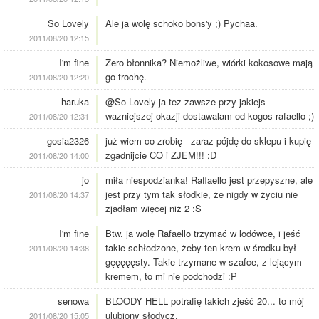
So Lovely
Ale ja wolę schoko bons'y ;) Pychaa.
2011/08/20 12:15
I'm fine
Zero błonnika? Niemożliwe, wiórki kokosowe mają
go trochę.
2011/08/20 12:20
haruka
@So Lovely ja tez zawsze przy jakiejs
wazniejszej okazji dostawalam od kogos rafaello ;)
2011/08/20 12:31
gosia2326
już wiem co zrobię - zaraz pójdę do sklepu i kupię
zgadnijcie CO i ZJEM!!! :D
2011/08/20 14:00
jo
miła niespodzianka! Raffaello jest przepyszne, ale
jest przy tym tak słodkie, że nigdy w życiu nie
2011/08/20 14:37
zjadłam więcej niż 2 :S
I'm fine
Btw. ja wolę Rafaello trzymać w lodówce, i jeść
takie schłodzone, żeby ten krem w środku był
2011/08/20 14:38
gęęęęęsty. Takie trzymane w szafce, z lejącym
kremem, to mi nie podchodzi :P
senowa
BLOODY HELL potrafię takich zjeść 20... to mój
ulubiony słodycz.
2011/08/20 15:05