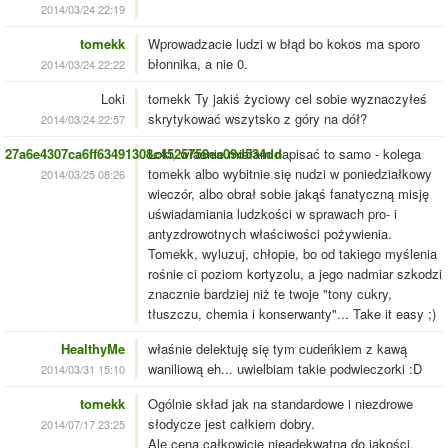
2014/03/24 22:19
tomekk
Wprowadzacie ludzi w błąd bo kokos ma sporo
błonnika, a nie 0.
2014/03/24 22:22
Loki
tomekk Ty jakiś życiowy cel sobie wyznaczyłeś
skrytykować wszytsko z góry na dół?
2014/03/24 22:57
27a6e4307ca6ff63491308c4525759ea09d534dd
Loki, własnie miałam napisać to samo - kolega
tomekk albo wybitnie się nudzi w poniedziałkowy
2014/03/25 08:26
wieczór, albo obrał sobie jakąś fanatyczną misję
uświadamiania ludzkości w sprawach pro- i
antyzdrowotnych właściwości pożywienia.
Tomekk, wyluzuj, chłopie, bo od takiego myślenia
rośnie ci poziom kortyzolu, a jego nadmiar szkodzi
znacznie bardziej niż te twoje "tony cukry,
tłuszczu, chemia i konserwanty"... Take it easy ;)
HealthyMe
właśnie delektuję się tym cudeńkiem z kawą
waniliową eh... uwielbiam takie podwieczorki :D
2014/03/31 15:10
tomekk
Ogólnie skład jak na standardowe i niezdrowe
słodycze jest całkiem dobry.
2014/07/17 23:25
Ale cena całkowicie nieadekwatna do jakości.