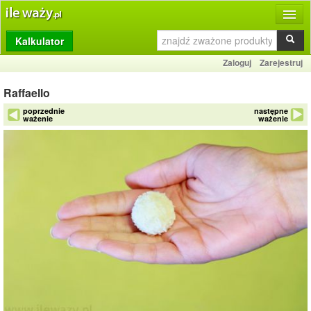
Kalkulator
Produkty
Zaloguj
Zarejestruj
Dziennik
Raffaello
Przelicznik
poprzednie
następne
ważenie
ważenie
Porównywarka
Porady
Słownik
O stronie
Kontakt