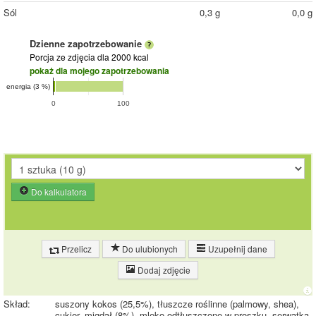
Sól
0,3 g
0,0 g
Dzienne zapotrzebowanie
Porcja ze zdjęcia
dla 2000 kcal
pokaż dla mojego zapotrzebowania
energia (3 %)
0
100
Do kalkulatora
Przelicz
Do ulubionych
Uzupełnij dane
Dodaj zdjęcie
Skład:
suszony kokos (25,5%), tłuszcze roślinne (palmowy, shea),
cukier, migdał (8%), mleko odtłuszczone w proszku, serwatka