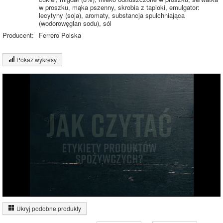
w proszku, mąka pszenny, skrobia z tapioki, emulgator:
lecytyny (soja), aromaty, substancja spulchniająca
(wodorowęglan sodu), sól
Producent:
Ferrero Polska
Pokaż wykresy
Wykres składu produktu
Białko (7%)
Tłuszcz (49%)
7%
Węglowodany
(38%)
Pozostałe (6%)
38%
49%
Wykres źródeł energii produktu
Energia z białek
(5%)
Ukryj podobne produkty
Energia z
24.8%
tłuszczów (71%)