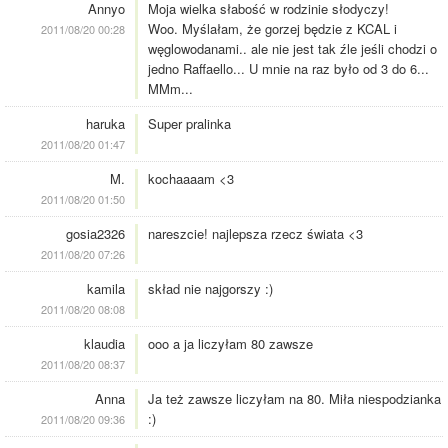
Annyo
Moja wielka słabość w rodzinie słodyczy!
Woo. Myślałam, że gorzej będzie z KCAL i
2011/08/20 00:28
węglowodanami.. ale nie jest tak źle jeśli chodzi o
jedno Raffaello... U mnie na raz było od 3 do 6...
MMm...
haruka
Super pralinka
2011/08/20 01:47
M.
kochaaaam <3
2011/08/20 01:50
gosia2326
nareszcie! najlepsza rzecz świata <3
2011/08/20 07:26
kamila
skład nie najgorszy :)
2011/08/20 08:08
klaudia
ooo a ja liczyłam 80 zawsze
2011/08/20 08:37
Anna
Ja też zawsze liczyłam na 80. Miła niespodzianka
:)
2011/08/20 09:36