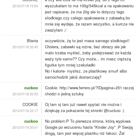
wyszukałam to ma 100g/545kcal a na opakowaniu
2012/07/18 15:54
jest napisane, że ma 20g ale to dotyczy tego
słodkiego czy całego opakowania z zabawką bo
mnie się wydaje, że razem wszystko, a kurcze nie
zważyłam ;/
Blania
oczywiście, żę to jest masa samego slodkiego!!
Cholera, zabawki są rożne, bez obrazy ale jak
2012/07/18 20:40
mało trzeba myśleć, żeby podejrzewać że każda
waży tyle samo?? Czy może... im masz cięższą
figurke tym mniej czekoladki
No i kalorie- myslisz, ze plastikowy smurf albo
samochodzik jakiś dostarczają?
cuckoo
Cookie: http://www.ferrero.pl/?IDpagina=251 raczej
chodzi o jedną sztukę
2012/07/18 20:53
COOKIE
Oj tam oj tam już nawet spytać nie można i
dziękuję za pokazanie tej stronki @cuckoo :)
2012/07/18 22:17
cuckoo
No problem:P To pierwsza strona, którą wypluwa
Google po wrzuceniu hasła "Kinder Joy" :P Swoją
2012/07/19 20:01
drogą, tam jest więcej plastiku niż łakoci. Żal