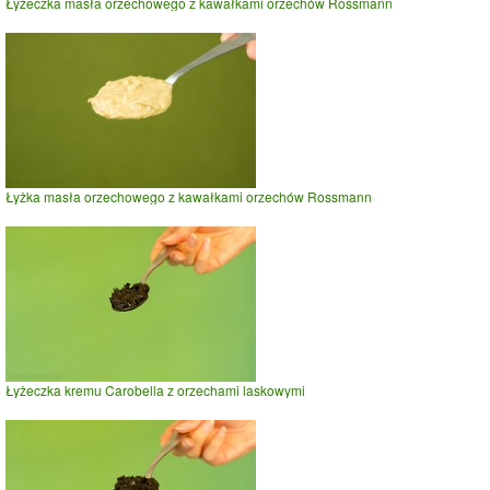
Łyżeczka masła orzechowego z kawałkami orzechów Rossmann
Łyżka masła orzechowego z kawałkami orzechów Rossmann
Łyżeczka kremu Carobella z orzechami laskowymi