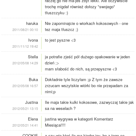
raczej go nie ma-jes zbyt lekki. Ale oczywiście
trochę migdał również dołozy "swojego"
tłuszczyku :)
haruka
Nie zapominajcie o wiorkach kokosowych - one
tez maja tłuszcz ;)
2011/08/21 00:10
Ivona
to jest pyszne <3
2011/11/12 19:42
Stella
ja potrafie zjeść pół dużego opakowanie w jeden
dzień ;>
2012/05/08 14:29
mam słabość do nich, są przepyszne <3
Buka
Dokładnie tyle liczyłam ;p Z tym że zawsze
zrzucam wszytskie wiórki bo nie przepadam za
2012/05/08 16:57
nimi;p
Justina
Ile maja takie kulki kokosowe, zazwyczaj takie jak
sa na weselach ?
2012/05/21 13:15
Elena
justina wygrywa w kategorii Komentarz
Miesiąca!!!!
2012/05/21 14:41
COOKIE
a czy wie ktoś ile ma kinder joy, bo z tego co