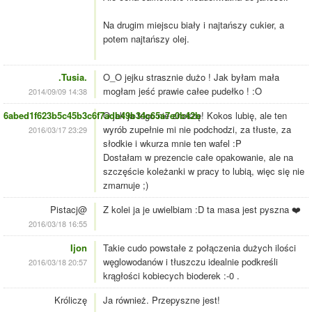
Na drugim miejscu biały i najtańszy cukier, a
potem najtańszy olej.
.Tusia.
O_O jejku strasznie dużo ! Jak byłam mała
mogłam jeść prawie całee pudełko ! :O
2014/09/09 14:38
6abed1f623b5c45b3c6f7adb49b34c65a7e0b42b
O jak ja tego nie znoszę! Kokos lubię, ale ten
wyrób zupełnie mi nie podchodzi, za tłuste, za
2016/03/17 23:29
słodkie i wkurza mnie ten wafel :P
Dostałam w prezencie całe opakowanie, ale na
szczęście koleżanki w pracy to lubią, więc się nie
zmarnuje ;)
Pistacj@
Z kolei ja je uwielbiam :D ta masa jest pyszna ❤️
2016/03/18 16:55
Ijon
Takie cudo powstałe z połączenia dużych ilości
węglowodanów i tłuszczu idealnie podkreśli
2016/03/18 20:57
krągłości kobiecych bioderek :-0 .
Króliczę
Ja również. Przepyszne jest!