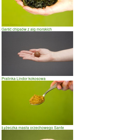
Garść chipsów z alg morskich
Pralinka Lindor kokosowa
Łyżeczka masła orzechowego Sante