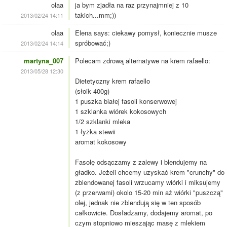
olaa
ja bym zjadła na raz przynajmniej z 10
takich...mm;))
2013/02/24 14:11
olaa
Elena says: ciekawy pomysł, koniecznie musze
spróbować;)
2013/02/24 14:14
martyna_007
Polecam zdrową alternatywe na krem rafaello:
2013/05/28 12:30
Dietetyczny krem rafaello
(słoik 400g)
1 puszka białej fasoli konserwowej
1 szklanka wiórek kokosowych
1/2 szklanki mleka
1 łyżka stewii
aromat kokosowy
Fasolę odsączamy z zalewy i blendujemy na
gładko. Jeżeli chcemy uzyskać krem "crunchy" do
zblendowanej fasoli wrzucamy wiórki i miksujemy
(z przerwami) okolo 15-20 min aż wiórki "puszczą"
olej, jednak nie zblendują się w ten sposób
całkowicie. Dosładzamy, dodajemy aromat, po
czym stopniowo mieszając masę z mlekiem