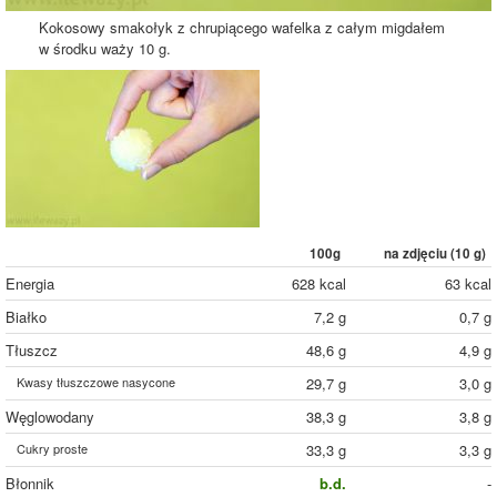
Kokosowy smakołyk z chrupiącego wafelka z całym migdałem
w środku waży 10 g.
100g
na zdjęciu (
10
g)
Energia
628 kcal
63 kcal
Białko
7,2 g
0,7 g
Tłuszcz
48,6 g
4,9 g
Kwasy tłuszczowe nasycone
29,7 g
3,0 g
Węglowodany
38,3 g
3,8 g
Cukry proste
33,3 g
3,3 g
Błonnik
b.d.
-