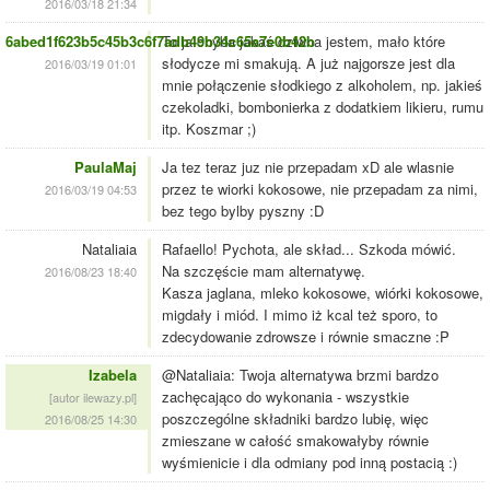
2016/03/18 21:34
6abed1f623b5c45b3c6f7adb49b34c65a7e0b42b
To ja chyba jakaś dziwna jestem, mało które
słodycze mi smakują. A już najgorsze jest dla
2016/03/19 01:01
mnie połączenie słodkiego z alkoholem, np. jakieś
czekoladki, bombonierka z dodatkiem likieru, rumu
itp. Koszmar ;)
PaulaMaj
Ja tez teraz juz nie przepadam xD ale wlasnie
przez te wiorki kokosowe, nie przepadam za nimi,
2016/03/19 04:53
bez tego bylby pyszny :D
Nataliaia
Rafaello! Pychota, ale skład... Szkoda mówić.
Na szczęście mam alternatywę.
2016/08/23 18:40
Kasza jaglana, mleko kokosowe, wiórki kokosowe,
migdały i miód. I mimo iż kcal też sporo, to
zdecydowanie zdrowsze i równie smaczne :P
Izabela
@Nataliaia: Twoja alternatywa brzmi bardzo
zachęcająco do wykonania - wszystkie
[autor ilewazy.pl]
poszczególne składniki bardzo lubię, więc
2016/08/25 14:30
zmieszane w całość smakowałyby równie
wyśmienicie i dla odmiany pod inną postacią :)