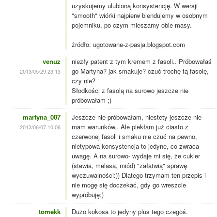
uzyskujemy ulubioną konsystencję. W wersji
"smooth" wiórki najpierw blendujemy w osobnym
pojemniku, po czym mieszamy obie masy.
źródło: ugotowane-z-pasja.blogspot.com
venuz
niezły patent z tym kremem z fasoli.. Próbowałaś
go Martyna? jak smakuje? czuć trochę tą fasolę,
2013/05/29 23:13
czy nie?
Słodkości z fasolą na surowo jeszcze nie
próbowałam ;)
martyna_007
Jeszcze nie próbowałam, niestety jeszcze nie
mam warunków.. Ale piekłam już ciasto z
2013/06/07 10:06
czerwonej fasoli i smaku nie czuć na pewno,
nietypowa konsystencja to jedyne, co zwraca
uwagę. A na surowo- wydaje mi się, że cukier
(stewia, melasa, miód) "załatwią" sprawę
wyczuwalności:)) Dlatego trzymam ten przepis i
nie mogę się doczekać, gdy go wreszcie
wypróbuję:)
tomekk
Dużo kokosa to jedyny plus tego czegoś.