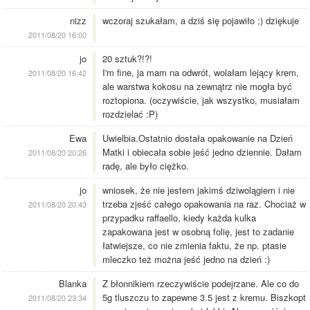
nizz
wczoraj szukałam, a dziś się pojawiło ;) dziękuje
2011/08/20 16:00
jo
20 sztuk?!?!
I'm fine, ja mam na odwrót, wolałam lejący krem,
2011/08/20 16:42
ale warstwa kokosu na zewnątrz nie mogła być
roztopiona. (oczywiście, jak wszystko, musiałam
rozdzielać :P)
Ewa
Uwielbia.Ostatnio dostała opakowanie na Dzień
Matki i obiecała sobie jeść jedno dziennie. Dałam
2011/08/20 20:26
radę, ale było ciężko.
jo
wniosek, że nie jestem jakimś dziwolągiem i nie
trzeba zjeść całego opakowania na raz. Chociaż w
2011/08/20 20:43
przypadku raffaello, kiedy każda kulka
zapakowana jest w osobną folię, jest to zadanie
łatwiejsze, co nie zmienia faktu, że np. ptasie
mleczko też można jeść jedno na dzień :)
Blanka
Z błonnikiem rzeczywiście podejrzane. Ale co do
5g tluszczu to zapewne 3.5 jest z kremu. Biszkopt
2011/08/20 23:34