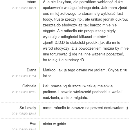
totam
A ja nie liczyłam, ale potrafiłam wchłonąć duże
opakowanie w ciągu jednego dnia. Jak mam zjeść
2011/08/20 10:21
coś mniej zdrowego to staram się wybierać fast
foody, tłuste rzeczy itp., ale unikać jednak cukrów,
zresztą do słodyczy aż tak bardzo mnie nie
ciągnie. Ale raffaello nie przepuszczę nigdy,
wyczuję z odległości kilkuset metrów i
zjem!!:D:D:D to diabelski produkt jak dla mnie
wśród słodyczy :D z powodzeniem można by mnie
nim torturować ;] idę na inne ważenia popatrzeć,
bo to się źle skończy :D
Diana
Matkoo, jak ja tego dawno nie jadłam. Chyba z 10
lat :o
2011/08/20 11:54
Gabriela
Łał, prawie 5g tłuszczu w takiej maleńkiej
pralince. I pewnie większość pochodzi z wafla i
2011/08/20 12:12
nadzienia, a nie z migdału.
So Lovely
mmm rafaello to zawsze na prezent dostawałam ;)
2011/08/20 12:13
Eva
niebo w gębie
2011/08/20 12:15