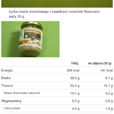
Łyżka masła orzechowego z kawałkami orzechów Rossmann
waży 30 g.
100g
na zdjęciu (
30
g)
Energia
635 kcal
191 kcal
Białko
29,0 g
8,7 g
Tłuszcz
52,3 g
15,7 g
Kwasy tłuszczowe nasycone
14,1 g
4,2 g
Węglowodany
9,3 g
2,8 g
Cukry proste
4,5 g
1,4 g