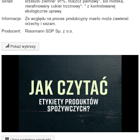
Skład:
orzeszki ziemne* 91%, tłuszcz palmowy*, sól morska,
nierafinowany cukier trzcinowy*. * z kontrolowanej
ekologicznie uprawy.
Informacje:
Ze względu na proces produkcyjny masło może zawierać
orzechy i sezam.
Producent:
Rossmann SDP Sp. z o.o.
Pokaż wykresy
Wykres składu produktu
Białko (29%)
Tłuszcz (52%)
Węglowodany
29.3%
(9%)
Sól (1%)
Pozostałe (8%)
52.5%
Wykres źródeł energii produktu
Energia z białek
(19%)
Ukryj podobne produkty