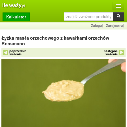
Kalkulator
Produkty
Zaloguj
Zarejestruj
Dziennik
Łyżka masła orzechowego z kawałkami orzechów
Przelicznik
Rossmann
poprzednie
następne
Porównywarka
ważenie
ważenie
Porady
Słownik
O stronie
Kontakt