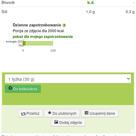
Błonnik
b.d.
-
Sól
1,0 g
0,3 g
Dzienne zapotrzebowanie
Porcja ze zdjęcia
dla 2000 kcal
pokaż dla mojego zapotrzebowania
energia (10
%)
0
100
Do kalkulatora
Przelicz
Do ulubionych
Uzupełnij dane
Dodaj zdjęcie