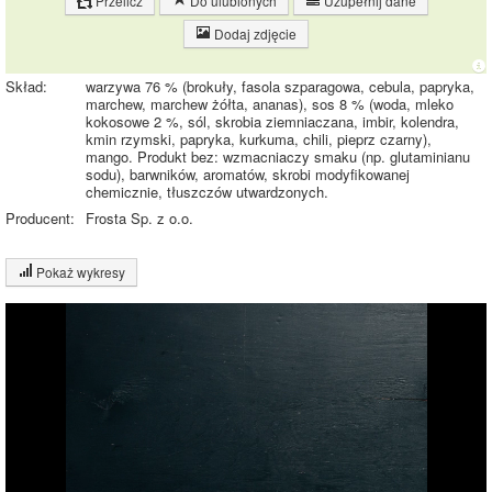
Przelicz
Do ulubionych
Uzupełnij dane
Dodaj zdjęcie
Skład:
warzywa 76 % (brokuły, fasola szparagowa, cebula, papryka,
marchew, marchew żółta, ananas), sos 8 % (woda, mleko
kokosowe 2 %, sól, skrobia ziemniaczana, imbir, kolendra,
kmin rzymski, papryka, kurkuma, chili, pieprz czarny),
mango. Produkt bez: wzmacniaczy smaku (np. glutaminianu
sodu), barwników, aromatów, skrobi modyfikowanej
chemicznie, tłuszczów utwardzonych.
Producent:
Frosta Sp. z o.o.
Pokaż wykresy
Wykres składu produktu
Wykres źródeł energii produktu
Czas potrzebny na spalenie porcji ze zdjęcia
dla osoby o
wadze
70
kg -
zobacz dla swojej wagi