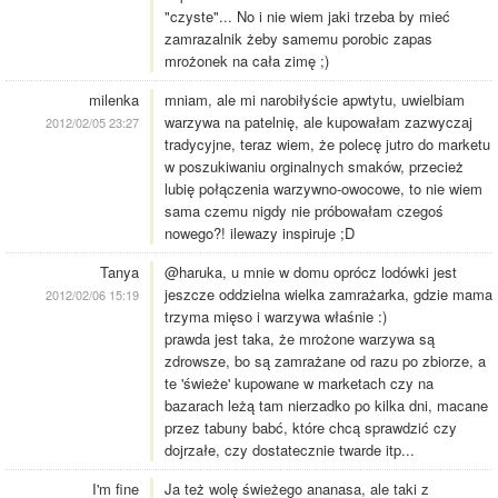
"czyste"... No i nie wiem jaki trzeba by mieć
zamrazalnik żeby samemu porobic zapas
mrożonek na cała zimę ;)
milenka
mniam, ale mi narobiłyście apwtytu, uwielbiam
warzywa na patelnię, ale kupowałam zazwyczaj
2012/02/05 23:27
tradycyjne, teraz wiem, że polecę jutro do marketu
w poszukiwaniu orginalnych smaków, przecież
lubię połączenia warzywno-owocowe, to nie wiem
sama czemu nigdy nie próbowałam czegoś
nowego?! ilewazy inspiruje ;D
Tanya
@haruka, u mnie w domu oprócz lodówki jest
jeszcze oddzielna wielka zamrażarka, gdzie mama
2012/02/06 15:19
trzyma mięso i warzywa właśnie :)
prawda jest taka, że mrożone warzywa są
zdrowsze, bo są zamrażane od razu po zbiorze, a
te 'świeże' kupowane w marketach czy na
bazarach leżą tam nierzadko po kilka dni, macane
przez tabuny babć, które chcą sprawdzić czy
dojrzałe, czy dostatecznie twarde itp...
I'm fine
Ja też wolę świeżego ananasa, ale taki z