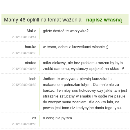
Mamy 46 opinii na temat ważenia -
napisz własną
MaŁa
gdzie dostać te warzywka?
2012/02/01 23:44
haruka
w tesco, dobre z krewetkami wlasnie ;)
2012/02/02 00:32
nimfaa
miks ciekawy, ale bez problemu można by było
zrobić samemu, wystarczy spojrzeć na skład :P
2012/02/02 00:55
leah
Jadłam te warzywa z piersią kurczaka i z
makaronem pełnoziarnistym. Dla mnie nie za
2012/02/02 08:52
bardzo. Ten niby sos kokosowy czy jakiś tam jest
strasznie sztuczny w smaku i w ogóle nie pasuje
do warzyw moim zdaniem. Ale co kto lubi, na
pewno jest inne niż tradycyjne dania tego typu.
ds
o cenę nie pytam...
2012/02/02 08:56