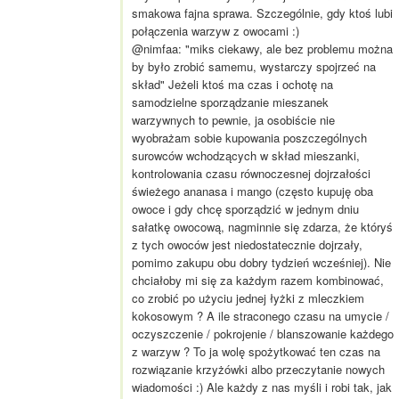
smakowa fajna sprawa. Szczególnie, gdy ktoś lubi
połączenia warzyw z owocami :)
@nimfaa: "miks ciekawy, ale bez problemu można
by było zrobić samemu, wystarczy spojrzeć na
skład" Jeżeli ktoś ma czas i ochotę na
samodzielne sporządzanie mieszanek
warzywnych to pewnie, ja osobiście nie
wyobrażam sobie kupowania poszczególnych
surowców wchodzących w skład mieszanki,
kontrolowania czasu równoczesnej dojrzałości
świeżego ananasa i mango (często kupuję oba
owoce i gdy chcę sporządzić w jednym dniu
sałatkę owocową, nagminnie się zdarza, że któryś
z tych owoców jest niedostatecznie dojrzały,
pomimo zakupu obu dobry tydzień wcześniej). Nie
chciałoby mi się za każdym razem kombinować,
co zrobić po użyciu jednej łyżki z mleczkiem
kokosowym ? A ile straconego czasu na umycie /
oczyszczenie / pokrojenie / blanszowanie każdego
z warzyw ? To ja wolę spożytkować ten czas na
rozwiązanie krzyżówki albo przeczytanie nowych
wiadomości :) Ale każdy z nas myśli i robi tak, jak