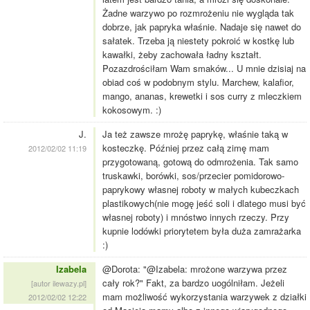
Żadne warzywo po rozmrożeniu nie wygląda tak
dobrze, jak papryka właśnie. Nadaje się nawet do
sałatek. Trzeba ją niestety pokroić w kostkę lub
kawałki, żeby zachowała ładny kształt.
Pozazdrościłam Wam smaków... U mnie dzisiaj na
obiad coś w podobnym stylu. Marchew, kalafior,
mango, ananas, krewetki i sos curry z mleczkiem
kokosowym. :)
J.
Ja też zawsze mrożę paprykę, właśnie taką w
kosteczkę. Później przez całą zimę mam
2012/02/02 11:19
przygotowaną, gotową do odmrożenia. Tak samo
truskawki, borówki, sos/przecier pomidorowo-
paprykowy własnej roboty w małych kubeczkach
plastikowych(nie mogę jeść soli i dlatego musi być
własnej roboty) i mnóstwo innych rzeczy. Przy
kupnie lodówki priorytetem była duża zamrażarka
:)
Izabela
@Dorota: "@Izabela: mrożone warzywa przez
cały rok?" Fakt, za bardzo uogólniłam. Jeżeli
[autor ilewazy.pl]
mam możliwość wykorzystania warzywek z działki
2012/02/02 12:22