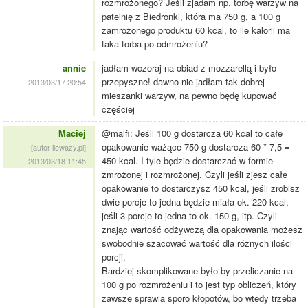
rozmrożonego? Jeśli zjadam np. torbę warzyw na
patelnię z Biedronki, która ma 750 g, a 100 g
zamrożonego produktu 60 kcal, to ile kalorii ma
taka torba po odmrożeniu?
annie
jadłam wczoraj na obiad z mozzarellą i było
przepyszne! dawno nie jadłam tak dobrej
2013/03/17 20:54
mieszanki warzyw, na pewno będę kupować
częściej
Maciej
@malfi: Jeśli 100 g dostarcza 60 kcal to całe
opakowanie ważące 750 g dostarcza 60 * 7,5 =
[autor ilewazy.pl]
450 kcal. I tyle będzie dostarczać w formie
2013/03/18 11:45
zmrożonej i rozmrożonej. Czyli jeśli zjesz całe
opakowanie to dostarczysz 450 kcal, jeśli zrobisz
dwie porcje to jedna będzie miała ok. 220 kcal,
jeśli 3 porcje to jedna to ok. 150 g, itp. Czyli
znając wartość odżywczą dla opakowania możesz
swobodnie szacować wartość dla różnych ilości
porcji.
Bardziej skomplikowane było by przeliczanie na
100 g po rozmrożeniu i to jest typ obliczeń, który
zawsze sprawia sporo kłopotów, bo wtedy trzeba