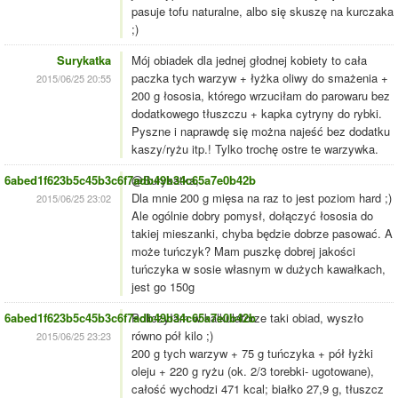
pasuje tofu naturalne, albo się skuszę na kurczaka
;)
Surykatka
Mój obiadek dla jednej głodnej kobiety to cała
paczka tych warzyw + łyżka oliwy do smażenia +
2015/06/25 20:55
200 g łososia, którego wrzuciłam do parowaru bez
dodatkowego tłuszczu + kapka cytryny do rybki.
Pyszne i naprawdę się można najeść bez dodatku
kaszy/ryżu itp.! Tylko trochę ostre te warzywka.
6abed1f623b5c45b3c6f7adb49b34c65a7e0b42b
@Surykatka,
Dla mnie 200 g mięsa na raz to jest poziom hard ;)
2015/06/25 23:02
Ale ogólnie dobry pomysł, dołączyć łososia do
takiej mieszanki, chyba będzie dobrze pasować. A
może tuńczyk? Mam puszkę dobrej jakości
tuńczyka w sosie własnym w dużych kawałkach,
jest go 150g
6abed1f623b5c45b3c6f7adb49b34c65a7e0b42b
Policzyłam w kalkulatorze taki obiad, wyszło
równo pół kilo ;)
2015/06/25 23:23
200 g tych warzyw + 75 g tuńczyka + pół łyżki
oleju + 220 g ryżu (ok. 2/3 torebki- ugotowane),
całość wychodzi 471 kcal; białko 27,9 g, tłuszcz