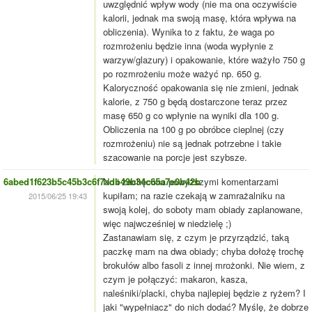
uwzględnić wpływ wody (nie ma ona oczywiście
kalorii, jednak ma swoją masę, która wpływa na
obliczenia). Wynika to z faktu, że waga po
rozmrożeniu będzie inna (woda wypłynie z
warzyw/glazury) i opakowanie, które ważyło 750 g
po rozmrożeniu może ważyć np. 650 g.
Kaloryczność opakowania się nie zmieni, jednak
kalorie, z 750 g będą dostarczone teraz przez
masę 650 g co wpłynie na wyniki dla 100 g.
Obliczenia na 100 g po obróbce cieplnej (czy
rozmrożeniu) nie są jednak potrzebne i takie
szacowanie na porcje jest szybsze.
6abed1f623b5c45b3c6f7adb49b34c65a7e0b42b
No i zachęcona powyższymi komentarzami
kupiłam; na razie czekają w zamrażalniku na
2015/06/25 19:43
swoją kolej, do soboty mam obiady zaplanowane,
więc najwcześniej w niedzielę ;)
Zastanawiam się, z czym je przyrządzić, taką
paczkę mam na dwa obiady; chyba dołożę trochę
brokułów albo fasoli z innej mrożonki. Nie wiem, z
czym je połączyć: makaron, kasza,
naleśniki/placki, chyba najlepiej będzie z ryżem? I
jaki "wypełniacz" do nich dodać? Myślę, że dobrze