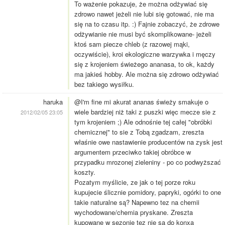
To ważenie pokazuje, że można odżywiać się
zdrowo nawet jeżeli nie lubi się gotować, nie ma
się na to czasu itp. :) Fajnie zobaczyć, że zdrowe
odżywianie nie musi być skomplikowane- jeżeli
ktoś sam piecze chleb (z razowej mąki,
oczywiście), kroi ekologiczne warzywka i męczy
się z krojeniem świeżego ananasa, to ok, każdy
ma jakieś hobby. Ale można się zdrowo odżywiać
bez takiego wysiłku.
haruka
@I'm fine mi akurat ananas świeży smakuje o
wiele bardziej niż taki z puszki więc mecze sie z
2012/02/05 23:05
tym krojeniem ;) Ale odnośnie tej całej "obróbki
chemicznej" to sie z Tobą zgadzam, zreszta
właśnie owe nastawienie producentów na zysk jest
argumentem przeciwko takiej obróbce w
przypadku mrozonej zieleniny - po co podwyższać
koszty.
Pozatym myślicie, ze jak o tej porze roku
kupujecie ślicznie pomidory, papryki, ogórki to one
takie naturalne są? Napewno tez na chemii
wychodowane/chemia pryskane. Zreszta
kupowane w sezonie tez nie sa do konxa