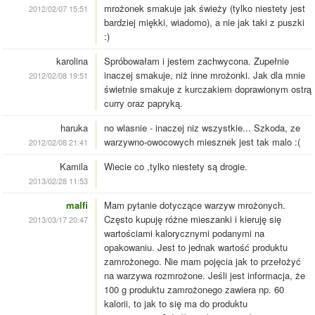
mrożonek smakuje jak świeży (tylko niestety jest
2012/02/07 15:51
bardziej miękki, wiadomo), a nie jak taki z puszki
:)
karolina
Spróbowałam i jestem zachwycona. Zupełnie
inaczej smakuje, niż inne mrożonki. Jak dla mnie
2012/02/08 19:51
świetnie smakuje z kurczakiem doprawionym ostrą
curry oraz papryką.
haruka
no wlasnie - inaczej niz wszystkie... Szkoda, ze
warzywno-owocowych miesznek jest tak malo :(
2012/02/08 21:41
Kamila
Wiecie co ,tylko niestety są drogie.
2013/02/28 11:53
malfi
Mam pytanie dotyczące warzyw mrożonych.
Często kupuję różne mieszanki i kieruję się
2013/03/17 20:47
wartościami kalorycznymi podanymi na
opakowaniu. Jest to jednak wartość produktu
zamrożonego. Nie mam pojęcia jak to przełożyć
na warzywa rozmrożone. Jeśli jest informacja, że
100 g produktu zamrożonego zawiera np. 60
kalorii, to jak to się ma do produktu