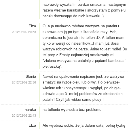
naprawdę wyszła im bardzo smaczna. następnym
razem wezmę karaibskie i skorzystam z pomysłu
haruki dorzucając do nich krewetki :)
Elza
O, a ja niedawno robiłam warzywa na patelni i
szorowałam ją po tym kilkanaście razy. Heh,
2012/02/02 20:53
ceramiczna to jednak nie teflon :D. A teflon mam
tylko w wersji do naleśników...I mam już dość
warzyw robionych na parze. Jakie to jest mdłe! Do
tej pory z Frosty najbardziej smakowały mi
"zielone warzywa na patelnię z pędami bambusa i
pietruszką".
Blania
Nawet na opakowaniu napisane jest, ze warzywa
smażyć na łyżce oleju lub oliwy. Po pierwsze-
2012/02/02 22:36
wlaśnie ich "konsystencja" i wygląd, po drugie-
zdrowie a po 3- mniej problemów ze skrobaniem
patelni! Czyli jak widać same plusy!!
haruka
na teflonie wychodza bez problemu
2012/02/02 22:43
Elza
Ale wyobraź sobie, że ja dałam całą, pełną łyżkę