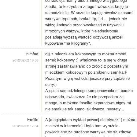
od Macieja mamy albo z innego wiarygodnego
źródła, to korzystam z tego i wówczas kroję je
samodzielnie. W sezonie kupuję również czasami
warzywa typu bób, brokuł itp, itd ... jednak nie
widzę żadnych przeciwwskazań w używaniu
mrożonych warzyw, które niejednokrotnie
posiadają wyższą wartość odżywczą aniżeli
kupowane "na kilogramy".
nimfaa
ojjj z mleczkiem kokosowym to można zrobić
sernik kokosowy ;] właściwie to ja się w drugą
2012/02/02 16:58
stronę zastanawiałam: co zrobić z pozostałym
mleczkiem kokosowym po zrobieniu sernika:P
Poza tym w grę wchodzi jeszcze przyrządzenie
curry:)
A opcja samodzielnego komponowania mi bardzo
odpowiada, zwłaszcza że nie przepadam za
mango, a mrożona fasolka szparagowa nigdy mi
nie smakuje tak samo jak świeża, niestety...
Emilie
A ja oglądałam wykład pewnej dietetyczki ( można
znaleźć w internecie) i było tam wyraźnie
2012/02/02 17:34
powiedziane że mrożone warzywa nie są zdrowe