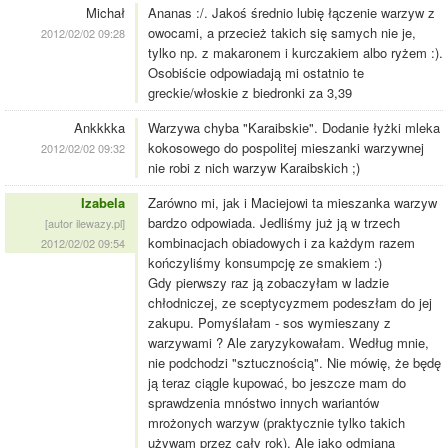
Michał
Ananas :/. Jakoś średnio lubię łączenie warzyw z
owocami, a przecież takich się samych nie je,
2012/02/02 09:28
tylko np. z makaronem i kurczakiem albo ryżem :).
Osobiście odpowiadają mi ostatnio te
greckie/włoskie z biedronki za 3,39
Ankkkka
Warzywa chyba "Karaibskie". Dodanie łyżki mleka
kokosowego do pospolitej mieszanki warzywnej
2012/02/02 09:32
nie robi z nich warzyw Karaibskich ;)
Izabela
Zarówno mi, jak i Maciejowi ta mieszanka warzyw
bardzo odpowiada. Jedliśmy już ją w trzech
[autor ilewazy.pl]
kombinacjach obiadowych i za każdym razem
2012/02/02 09:54
kończyliśmy konsumpcję ze smakiem :)
Gdy pierwszy raz ją zobaczyłam w ladzie
chłodniczej, ze sceptycyzmem podeszłam do jej
zakupu. Pomyślałam - sos wymieszany z
warzywami ? Ale zaryzykowałam. Według mnie,
nie podchodzi "sztucznością". Nie mówię, że będę
ją teraz ciągle kupować, bo jeszcze mam do
sprawdzenia mnóstwo innych wariantów
mrożonych warzyw (praktycznie tylko takich
używam przez cały rok). Ale jako odmiana