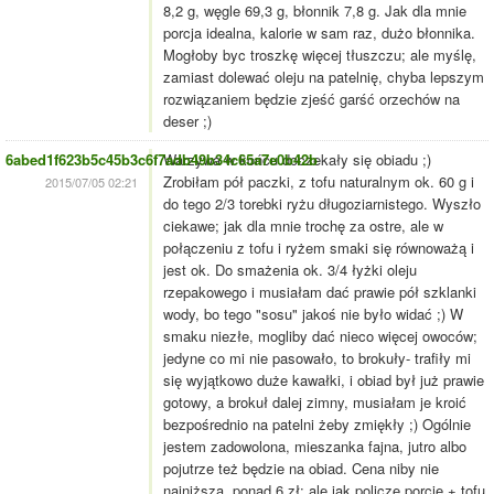
8,2 g, węgle 69,3 g, błonnik 7,8 g. Jak dla mnie
porcja idealna, kalorie w sam raz, dużo błonnika.
Mogłoby byc troszkę więcej tłuszczu; ale myślę,
zamiast dolewać oleju na patelnię, chyba lepszym
rozwiązaniem będzie zjeść garść orzechów na
deser ;)
6abed1f623b5c45b3c6f7adb49b34c65a7e0b42b
Warzywa w końcu doczekały się obiadu ;)
Zrobiłam pół paczki, z tofu naturalnym ok. 60 g i
2015/07/05 02:21
do tego 2/3 torebki ryżu długoziarnistego. Wyszło
ciekawe; jak dla mnie trochę za ostre, ale w
połączeniu z tofu i ryżem smaki się równoważą i
jest ok. Do smażenia ok. 3/4 łyżki oleju
rzepakowego i musiałam dać prawie pół szklanki
wody, bo tego "sosu" jakoś nie było widać ;) W
smaku niezłe, mogliby dać nieco więcej owoców;
jedyne co mi nie pasowało, to brokuły- trafiły mi
się wyjątkowo duże kawałki, i obiad był już prawie
gotowy, a brokuł dalej zimny, musiałam je kroić
bezpośrednio na patelni żeby zmiękły ;) Ogólnie
jestem zadowolona, mieszanka fajna, jutro albo
pojutrze też będzie na obiad. Cena niby nie
najniższa, ponad 6 zł; ale jak policzę porcję + tofu