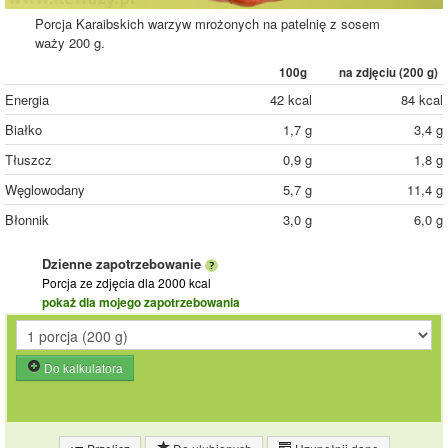
Porcja Karaibskich warzyw mrożonych na patelnię z sosem
waży 200 g.
100g
na zdjęciu (
200
g)
Energia
42 kcal
84 kcal
Białko
1,7 g
3,4 g
Tłuszcz
0,9 g
1,8 g
Węglowodany
5,7 g
11,4 g
Błonnik
3,0 g
6,0 g
Dzienne zapotrzebowanie
Porcja ze zdjęcia
dla 2000 kcal
pokaż dla mojego zapotrzebowania
Do kalkulatora