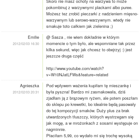
Skoro nie masz ochoty na warzywa to może
pokombinuj z warzywnymi plackami albo puree.
Możesz tez zrobić pieczarki z nadzieniem mięsno-
warzywnym lub serowo-warzywnym. wtedy nie
smakuje toto całkiem jak zielenina ;)
Emilie
@ Sasza , nie wiem dokładnie w którym
momencie o tym było, ale wspomniane tak przez
2012/02/03 16:30
kilka sekund, więc jak chcesz to obejrzyj :) jest
jeszcze druga część
http://www.youtube.com/watch?
v=W10NJatLFWs&feature=related
Agnieszka
Pod wpływem ważenia kupiłam tę mieszankę i
była pyszna! Bardzo mi zasmakowała, dziś
2012/02/03 20:31
zjadłam ją z brązowym ryżem, ale potem poszłam
do sklepu po krewetki, bo idealnie będą pasowały
do tej kompozycji smaków. Duży plus za brak
utwardzonych tłuszczy, których wystrzegam się
jak mogę, a w mrożonkach z sosami występuje on
nagminnie.
Płaciłam 5,99, co wydało mi się trochę wysoką