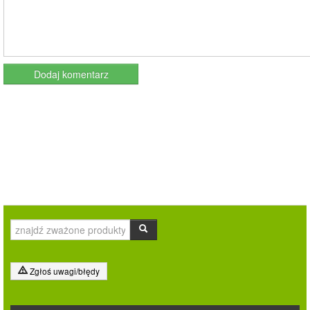
Zgłoś uwagi/błędy