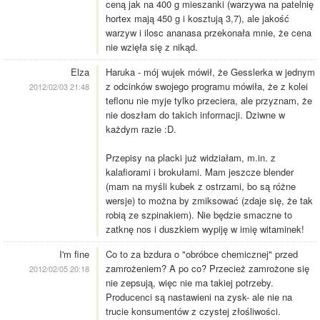
ceną jak na 400 g mieszanki (warzywa na patelnię
hortex mają 450 g i kosztują 3,7), ale jakość
warzyw i ilosc ananasa przekonała mnie, że cena
nie wzięła się z nikąd.
Elza
Haruka - mój wujek mówił, że Gesslerka w jednym
z odcinków swojego programu mówiła, że z kolei
2012/02/03 21:48
teflonu nie myje tylko przeciera, ale przyznam, że
nie doszłam do takich informacji. Dziwne w
każdym razie :D.
Przepisy na placki już widziałam, m.in. z
kalafiorami i brokułami. Mam jeszcze blender
(mam na myśli kubek z ostrzami, bo są różne
wersje) to można by zmiksować (zdaje się, że tak
robią ze szpinakiem). Nie będzie smaczne to
zatknę nos i duszkiem wypiję w imię witaminek!
I'm fine
Co to za bzdura o "obróbce chemicznej" przed
zamrożeniem? A po co? Przecież zamrożone się
2012/02/05 20:18
nie zepsują, więc nie ma takiej potrzeby.
Producenci są nastawieni na zysk- ale nie na
trucie konsumentów z czystej złośliwości.