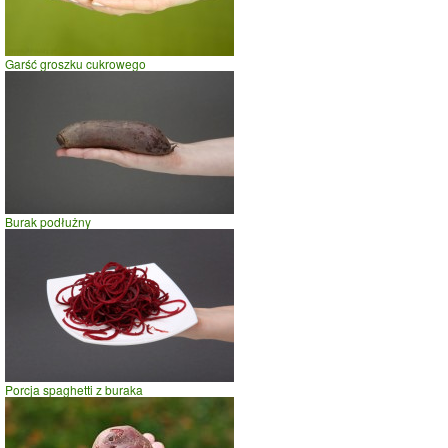
Garść groszku cukrowego
Burak podłużny
Porcja spaghetti z buraka