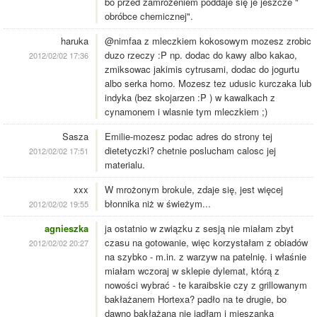
bo przed zamrożeniem poddaje się je jeszcze "
obróbce chemicznej".
haruka
@nimfaa z mleczkiem kokosowym mozesz zrobic
duzo rzeczy :P np. dodac do kawy albo kakao,
2012/02/02 17:36
zmiksowac jakimis cytrusami, dodac do jogurtu
albo serka homo. Mozesz tez udusic kurczaka lub
indyka (bez skojarzen :P ) w kawalkach z
cynamonem i wlasnie tym mleczkiem ;)
Sasza
Emilie-mozesz podac adres do strony tej
dietetyczki? chetnie poslucham calosc jej
2012/02/02 17:51
materialu.
xxx
W mrożonym brokule, zdaje się, jest więcej
błonnika niż w świeżym...
2012/02/02 19:55
agnieszka
ja ostatnio w związku z sesją nie miałam zbyt
czasu na gotowanie, więc korzystałam z obiadów
2012/02/02 20:27
na szybko - m.in. z warzyw na patelnię. i właśnie
miałam wczoraj w sklepie dylemat, którą z
nowości wybrać - te karaibskie czy z grillowanym
bakłażanem Hortexa? padło na te drugie, bo
dawno bakłażana nie jadłam i mieszanka