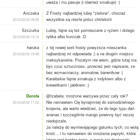
uważa i mu pasuje (i również smakuje) :)
Anczeka
Z Frosty najbardziej lubię "zielone", chociaż
wszystkie są niezłe prócz chińskich
2012/02/02 09:55
Szczurka
Lubię, fajne są też pomieszane z ryżem i dotego
rybka albo kurczak :D
2012/02/02 10:14
haruka
z tej nowej serii frosty powyzsza mieszanka
najbardziej mi odpowiada ;) a na drugim miejscu
2012/02/02 10:45
meksykanskie. Pozatym nie wiem, gdzie tutaj ma
byc czuc sztucznosc, przeciez jest napisane, ze
bez wzmacniaczy, aromatow, barwnikow :|
Karaibskie fajnie smakuja z indykiem albo z
krewetkami i jablkiem ;)
Dorota
@Izabela: mrożone warzywa przez cały rok?
Nie namawiam Cię bynajmniej do samodzielnego
2012/02/02 11:02
krojenia, ale warto wiedzieć, że do tego typu dań
ananas i szczególnie mango powinny być raczej
niedojrzałe.
Ja należę do wymierającego gatunku tych, co wolą
kroić... i tu namawiam do mrożenia papryki, która
latem jest bardzo tania, a mrozi się doskonale.