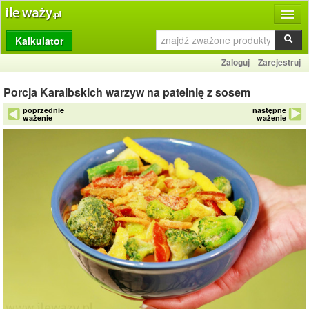
Kalkulator
Produkty
Zaloguj
Zarejestruj
Dziennik
Porcja Karaibskich warzyw na patelnię z sosem
Przelicznik
poprzednie
następne
ważenie
ważenie
Porównywarka
Porady
Słownik
O stronie
Kontakt