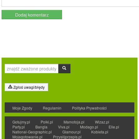
Zgłoś uwagi/błędy
Moje Zgody
Regulamin
Polityka Prywatności
Gotujmy.pl
Polki.pl
Mamotoja.pl
Wizaz.pl
Party.pl
Bangla
Viva.pl
Modago.pl
Elle.pl
National-Geographic.pl
Glamour.pl
Kobieta.pl
Mojegotowanie.pl
Przyslijprzepis.pl