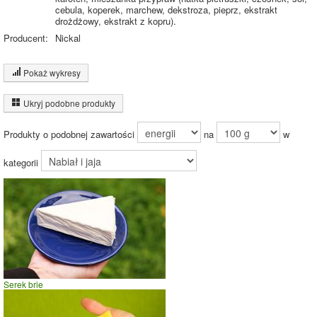
cebula, koperek, marchew, dekstroza, pieprz, ekstrakt
drożdżowy, ekstrakt z kopru).
Producent:
Nickal
Pokaż wykresy
Wykres składu produktu
Ukryj podobne produkty
Białko (25%)
Tłuszcz (25%)
Produkty o podobnej zawartości
na
w
Sól (1%)
25.3%
Pozostałe (48%)
48.5%
kategorii
25.3%
Wykres źródeł energii produktu
Energia z białek
(31%)
Serek brie
Energia z
31%
tłuszczów (69%)