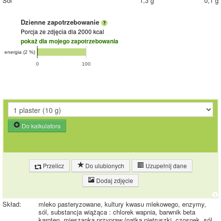
Sól
1,3 g
0,1 g
Dzienne zapotrzebowanie
Porcja ze zdjęcia
dla 2000 kcal
pokaż dla mojego zapotrzebowania
energia (2 %)
0
100
Do kalkulatora
Przelicz
Do ulubionych
Uzupełnij dane
Dodaj zdjęcie
Skład:
mleko pasteryzowane, kultury kwasu mlekowego, enzymy,
sól, substancja wiążąca : chlorek wapnia, barwnik beta
karoten, mieszanka przypraw (natka pietruszki, czosnek, sól,