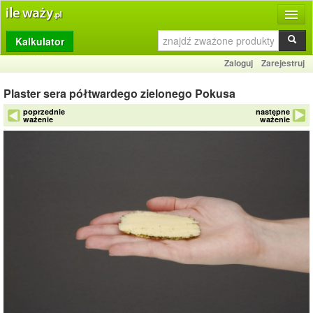
Kalkulator
Produkty
Zaloguj
Zarejestruj
Dziennik
Plaster sera półtwardego zielonego Pokusa
Przelicznik
poprzednie
następne
ważenie
ważenie
Porównywarka
Porady
Słownik
O stronie
Kontakt