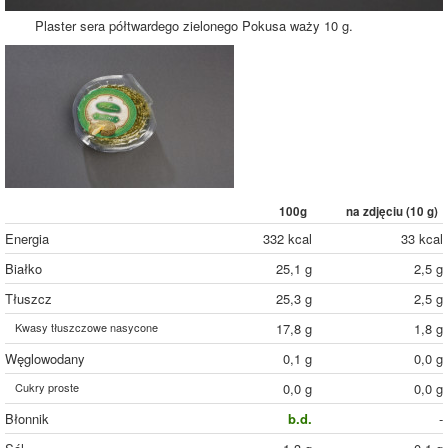
Plaster sera półtwardego zielonego Pokusa waży 10 g.
100g
na zdjęciu (
10
g)
Energia
332 kcal
33 kcal
Białko
25,1 g
2,5 g
Tłuszcz
25,3 g
2,5 g
Kwasy tłuszczowe nasycone
17,8 g
1,8 g
Węglowodany
0,1 g
0,0 g
Cukry proste
0,0 g
0,0 g
Błonnik
b.d.
-