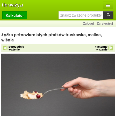
Kalkulator
Produkty
Zaloguj
Zarejestruj
Dziennik
Łyżka pełnoziarnistych płatków truskawka, malina,
Przelicznik
wiśnia
poprzednie
następne
Porównywarka
ważenie
ważenie
Porady
Słownik
O stronie
Kontakt