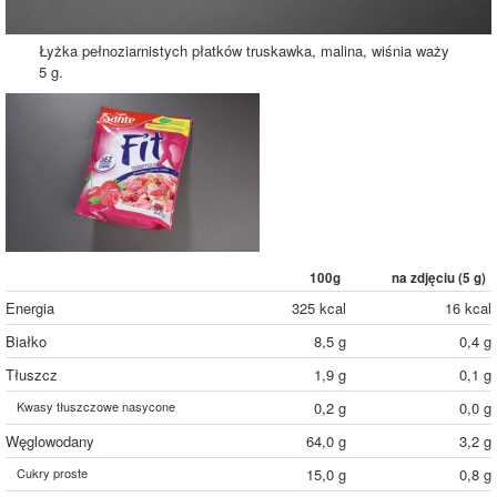
Łyżka pełnoziarnistych płatków truskawka, malina, wiśnia waży
5 g.
100g
na zdjęciu (
5
g)
Energia
325 kcal
16 kcal
Białko
8,5 g
0,4 g
Tłuszcz
1,9 g
0,1 g
Kwasy tłuszczowe nasycone
0,2 g
0,0 g
Węglowodany
64,0 g
3,2 g
Cukry proste
15,0 g
0,8 g