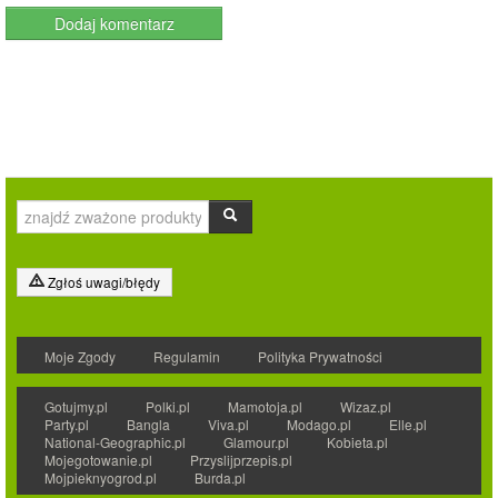
Zgłoś uwagi/błędy
Moje Zgody
Regulamin
Polityka Prywatności
Gotujmy.pl
Polki.pl
Mamotoja.pl
Wizaz.pl
Party.pl
Bangla
Viva.pl
Modago.pl
Elle.pl
National-Geographic.pl
Glamour.pl
Kobieta.pl
Mojegotowanie.pl
Przyslijprzepis.pl
Mojpieknyogrod.pl
Burda.pl