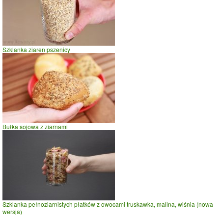
Szklanka ziaren pszenicy
Bułka sojowa z ziarnami
Szklanka pełnoziarnistych płatków z owocami truskawka, malina, wiśnia (nowa
wersja)