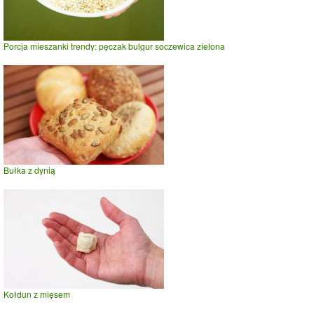
Porcja mieszanki trendy: pęczak bulgur soczewica zielona
Bułka z dynią
Kołdun z mięsem