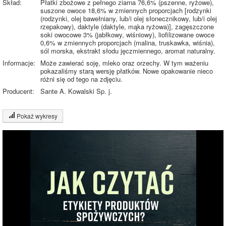
Skład:
Płatki zbożowe z pełnego ziarna 76,6% (pszenne, ryżowe),
suszone owoce 18,6% w zmiennych proporcjach [rodzynki
(rodzynki, olej bawełniany, lub/i olej słonecznikowy, lub/i olej
rzepakowy), daktyle (daktyle, mąka ryżowa)], zagęszczone
soki owocowe 3% (jabłkowy, wiśniowy), liofilizowane owoce
0,6% w zmiennych proporcjach (malina, truskawka, wiśnia),
sól morska, ekstrakt słodu jęczmiennego, aromat naturalny.
Informacje:
Może zawierać soję, mleko oraz orzechy. W tym ważeniu
pokazaliśmy starą wersję płatków. Nowe opakowanie nieco
różni się od tego na zdjęciu.
Producent:
Sante A. Kowalski Sp. j.
Pokaż wykresy
Wykres składu produktu
Białko (9%)
Tłuszcz (2%)
9%
16%
Węglowodany
(64%)
9%
Sól (9%)
Pozostałe (16%)
64%