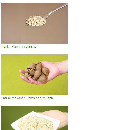
Łyżka ziaren pszenicy
Garść makaronu żytniego muszle