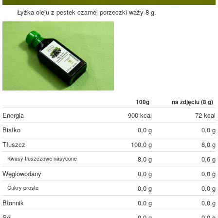
Łyżka oleju z pestek czarnej porzeczki waży 8 g.
100g
na zdjęciu (
8
g)
Energia
900 kcal
72 kcal
Białko
0,0 g
0,0 g
Tłuszcz
100,0 g
8,0 g
Kwasy tłuszczowe nasycone
8,0 g
0,6 g
Węglowodany
0,0 g
0,0 g
Cukry proste
0,0 g
0,0 g
Błonnik
0,0 g
0,0 g
Sól
0,0 g
0,0 g