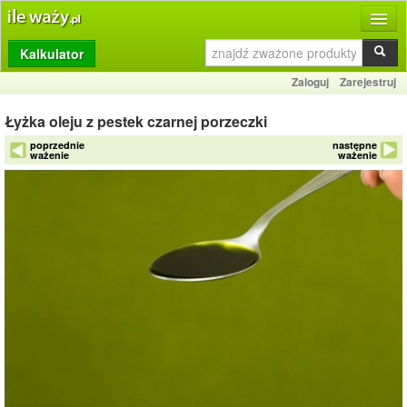
Kalkulator
Produkty
Zaloguj
Zarejestruj
Dziennik
Łyżka oleju z pestek czarnej porzeczki
Przelicznik
poprzednie
następne
ważenie
ważenie
Porównywarka
Porady
Słownik
O stronie
Kontakt