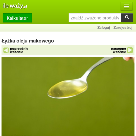
Kalkulator
Produkty
Zaloguj
Zarejestruj
Dziennik
Łyżka oleju makowego
Przelicznik
poprzednie
następne
ważenie
ważenie
Porównywarka
Porady
Słownik
O stronie
Kontakt