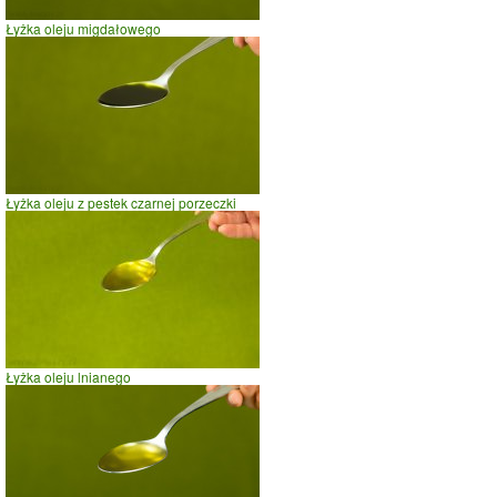
Łyżka oleju migdałowego
Łyżka oleju z pestek czarnej porzeczki
Łyżka oleju lnianego