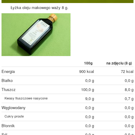
Łyżka oleju makowego waży 8 g.
100g
na zdjęciu (
8
g)
Energia
900 kcal
72 kcal
Białko
0,0 g
0,0 g
Tłuszcz
100,0 g
8,0 g
Kwasy tłuszczowe nasycone
9,0 g
0,7 g
Węglowodany
0,0 g
0,0 g
Cukry proste
0,0 g
0,0 g
Błonnik
0,0 g
0,0 g
Sól
0,0 g
0,0 g