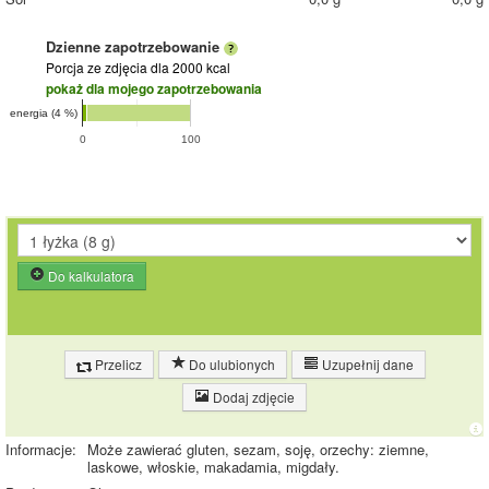
Dzienne zapotrzebowanie
Porcja ze zdjęcia
dla 2000 kcal
pokaż dla mojego zapotrzebowania
energia (4 %)
0
100
Do kalkulatora
Przelicz
Do ulubionych
Uzupełnij dane
Dodaj zdjęcie
Informacje:
Może zawierać gluten, sezam, soję, orzechy: ziemne,
laskowe, włoskie, makadamia, migdały.