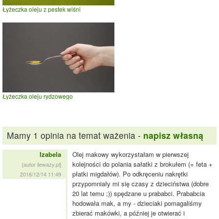
Łyżeczka oleju z pestek wiśni
Łyżeczka oleju rydzowego
Mamy 1 opinia na temat ważenia -
napisz własną
Izabela
Olej makowy wykorzystałam w pierwszej
kolejności do polania sałatki z brokułem (+ feta +
[autor ilewazy.pl]
płatki migdałów). Po odkręceniu nakrętki
2016/12/14 11:49
przypomniały mi się czasy z dzieciństwa (dobre
20 lat temu ;)) spędzane u prababci. Prababcia
hodowała mak, a my - dzieciaki pomagaliśmy
zbierać makówki, a później je otwierać i