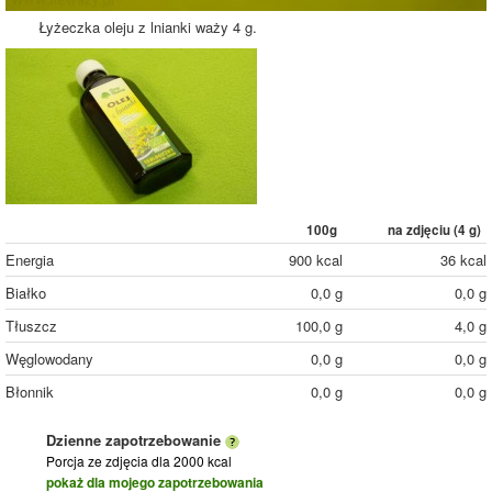
Łyżeczka oleju z lnianki waży 4 g.
100g
na zdjęciu (
4
g)
Energia
900 kcal
36 kcal
Białko
0,0 g
0,0 g
Tłuszcz
100,0 g
4,0 g
Węglowodany
0,0 g
0,0 g
Błonnik
0,0 g
0,0 g
Dzienne zapotrzebowanie
Porcja ze zdjęcia
dla 2000 kcal
pokaż dla mojego zapotrzebowania