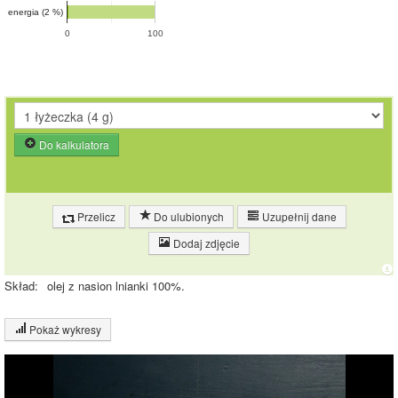
energia (2 %)
0
100
Do kalkulatora
Przelicz
Do ulubionych
Uzupełnij dane
Dodaj zdjęcie
Skład:
olej z nasion lnianki 100%.
Pokaż wykresy
Wykres składu produktu
Tłuszcz (100%)