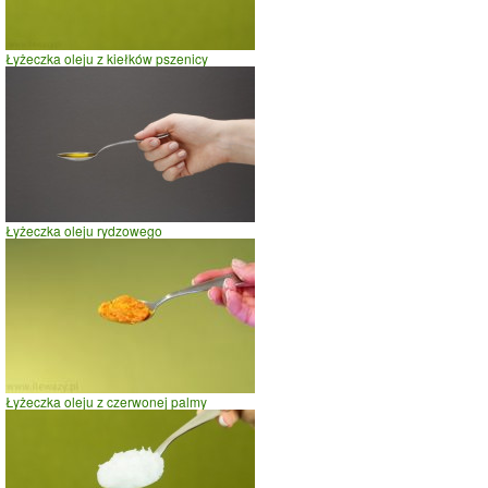
Łyżeczka oleju z kiełków pszenicy
Łyżeczka oleju rydzowego
Łyżeczka oleju z czerwonej palmy