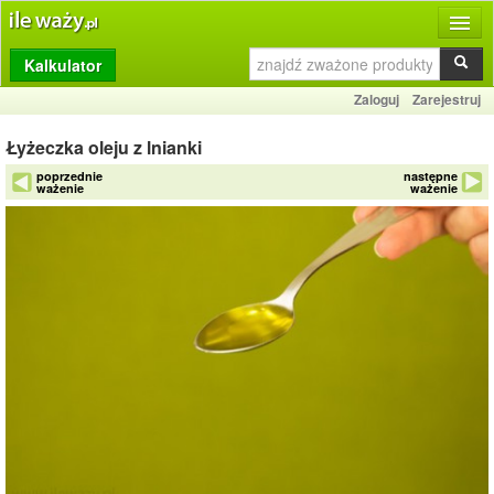
Kalkulator
Produkty
Zaloguj
Zarejestruj
Dziennik
Łyżeczka oleju z lnianki
Przelicznik
poprzednie
następne
ważenie
ważenie
Porównywarka
Porady
Słownik
O stronie
Kontakt