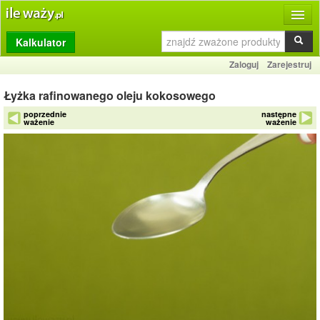
Kalkulator
Produkty
Zaloguj
Zarejestruj
Dziennik
Łyżka rafinowanego oleju kokosowego
Przelicznik
poprzednie
następne
ważenie
ważenie
Porównywarka
Porady
Słownik
O stronie
Kontakt