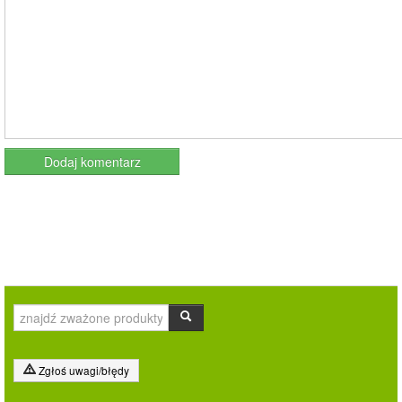
Zgłoś uwagi/błędy