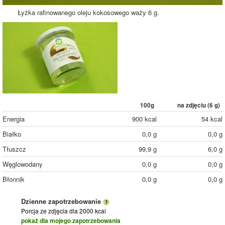
Łyżka rafinowanego oleju kokosowego waży 6 g.
100g
na zdjęciu (
6
g)
Energia
900 kcal
54 kcal
Białko
0,0 g
0,0 g
Tłuszcz
99,9 g
6,0 g
Węglowodany
0,0 g
0,0 g
Błonnik
0,0 g
0,0 g
Dzienne zapotrzebowanie
Porcja ze zdjęcia
dla 2000 kcal
pokaż dla mojego zapotrzebowania