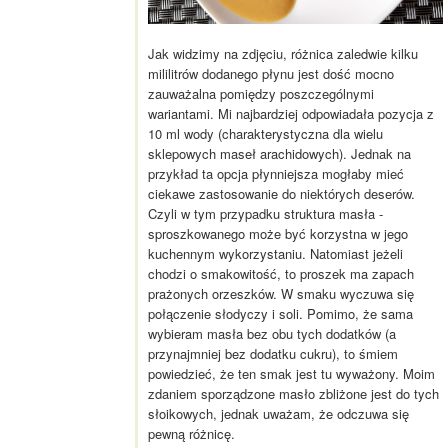
Jak widzimy na zdjęciu, różnica zaledwie kilku
mililitrów dodanego płynu jest dość mocno
zauważalna pomiędzy poszczególnymi
wariantami. Mi najbardziej odpowiadała pozycja z
10 ml wody (charakterystyczna dla wielu
sklepowych maseł arachidowych). Jednak na
przykład ta opcja płynniejsza mogłaby mieć
ciekawe zastosowanie do niektórych deserów.
Czyli w tym przypadku struktura masła -
sproszkowanego może być korzystna w jego
kuchennym wykorzystaniu. Natomiast jeżeli
chodzi o smakowitość, to proszek ma zapach
prażonych orzeszków. W smaku wyczuwa się
połączenie słodyczy i soli. Pomimo, że sama
wybieram masła bez obu tych dodatków (a
przynajmniej bez dodatku cukru), to śmiem
powiedzieć, że ten smak jest tu wyważony. Moim
zdaniem sporządzone masło zbliżone jest do tych
słoikowych, jednak uważam, że odczuwa się
pewną różnicę.