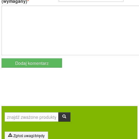
(wymagany)
Zgłoś uwagi/błędy