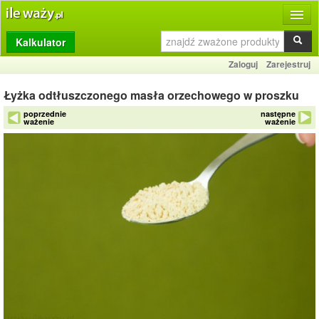
Kalkulator
Produkty
Zaloguj
Zarejestruj
Dziennik
Łyżka odtłuszczonego masła orzechowego w proszku
Przelicznik
poprzednie
następne
ważenie
ważenie
Porównywarka
Porady
Słownik
O stronie
Kontakt