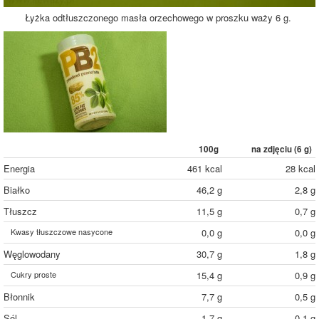
Łyżka odtłuszczonego masła orzechowego w proszku waży 6 g.
100g
na zdjęciu (
6
g)
Energia
461 kcal
28 kcal
Białko
46,2 g
2,8 g
Tłuszcz
11,5 g
0,7 g
Kwasy tłuszczowe nasycone
0,0 g
0,0 g
Węglowodany
30,7 g
1,8 g
Cukry proste
15,4 g
0,9 g
Błonnik
7,7 g
0,5 g
Sól
1,7 g
0,1 g