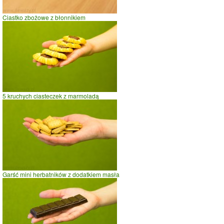
Ciastko zbożowe z błonnikiem
5 kruchych ciasteczek z marmoladą
Garść mini herbatników z dodatkiem masła