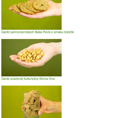
Garść pełnoziarnistych Bake Rolls o smaku tzatziki
Garść prażonej kukurydzy Słona Ona