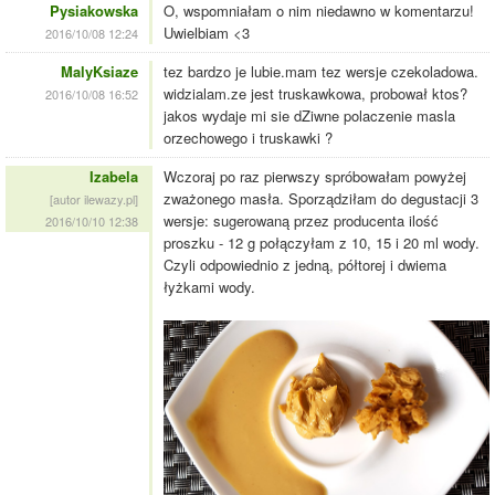
Pysiakowska
O, wspomniałam o nim niedawno w komentarzu!
Uwielbiam <3
2016/10/08 12:24
MalyKsiaze
tez bardzo je lubie.mam tez wersje czekoladowa.
widzialam.ze jest truskawkowa, probował ktos?
2016/10/08 16:52
jakos wydaje mi sie dZiwne polaczenie masla
orzechowego i truskawki ?
Izabela
Wczoraj po raz pierwszy spróbowałam powyżej
zważonego masła. Sporządziłam do degustacji 3
[autor ilewazy.pl]
wersje: sugerowaną przez producenta ilość
2016/10/10 12:38
proszku - 12 g połączyłam z 10, 15 i 20 ml wody.
Czyli odpowiednio z jedną, półtorej i dwiema
łyżkami wody.