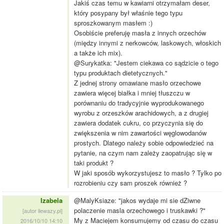
Jakiś czas temu w kawiarni otrzymałam deser,
który posypany był właśnie tego typu
sproszkowanym masłem :)
Osobiście preferuję masła z innych orzechów
(między innymi z nerkowców, laskowych, włoskich
a także ich mix).
@Surykatka: "Jestem ciekawa co sądzicie o tego
typu produktach dietetycznych."
Z jednej strony omawiane masło orzechowe
zawiera więcej białka i mniej tłuszczu w
porównaniu do tradycyjnie wyprodukowanego
wyrobu z orzeszków arachidowych, a z drugiej
zawiera dodatek cukru, co przyczynia się do
zwiększenia w nim zawartości węglowodanów
prostych. Dlatego należy sobie odpowiedzieć na
pytanie, na czym nam zależy zaopatrując się w
taki produkt ?
W jaki sposób wykorzystujesz to masło ? Tylko po
rozrobieniu czy sam proszek również ?
Izabela
@MalyKsiaze: "jakos wydaje mi sie dZiwne
polaczenie masla orzechowego i truskawki ?"
[autor ilewazy.pl]
My z Maciejem konsumujemy od czasu do czasu
2016/10/10 14:10