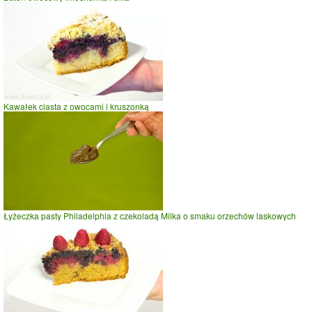
Kawałek ciasta z owocami i kruszonką
Łyżeczka pasty Philadelphia z czekoladą Milka o smaku orzechów laskowych