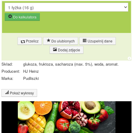
Do kalkulatora
Przelicz
Do ulubionych
Uzupełnij dane
Dodaj zdjęcie
Skład:
glukoza, fruktoza, sacharoza (max. 5%), woda, aromat.
Producent:
HJ Heinz
Marka:
Pudliszki
Pokaż wykresy
Wykres składu produktu
Wykres źródeł energii produktu
Czas potrzebny na spalenie porcji ze zdjęcia
dla osoby o
wadze
70
kg -
zobacz dla swojej wagi