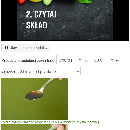
Ukryj podobne produkty
Inne ważenia tego produktu:
Produkty o podobnej zawartości
na
w
kategorii
Porcja miodu sztucznego
Łyżka syropu kokosowego z pąków kwiatów palmy kokosowej