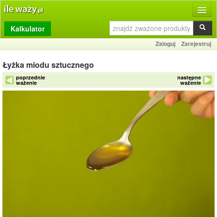
Kalkulator
Produkty
Zaloguj
Zarejestruj
Dziennik
Łyżka miodu sztucznego
Przelicznik
poprzednie
następne
ważenie
ważenie
Porównywarka
Porady
Słownik
O stronie
Kontakt