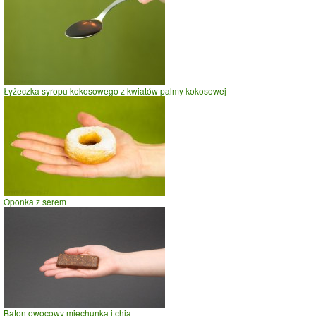
Łyżeczka miodu sztucznego
Łyżeczka syropu kokosowego z kwiatów palmy kokosowej
Oponka z serem
Baton owocowy miechunka i chia