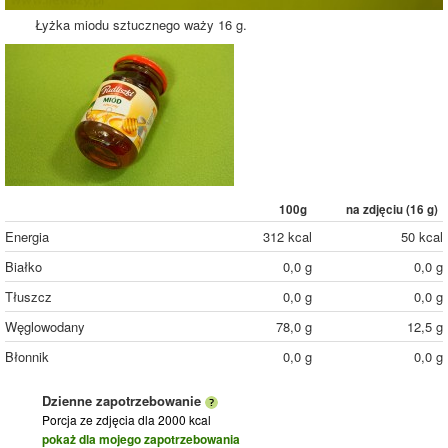
Łyżka miodu sztucznego waży 16 g.
100g
na zdjęciu (
16
g)
Energia
312 kcal
50 kcal
Białko
0,0 g
0,0 g
Tłuszcz
0,0 g
0,0 g
Węglowodany
78,0 g
12,5 g
Błonnik
0,0 g
0,0 g
Dzienne zapotrzebowanie
Porcja ze zdjęcia
dla 2000 kcal
pokaż dla mojego zapotrzebowania