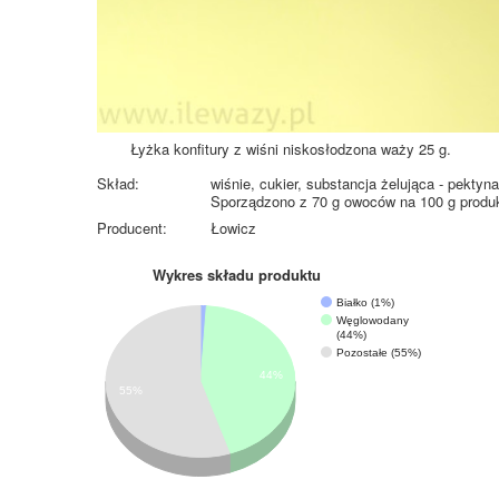
Łyżka konfitury z wiśni niskosłodzona waży 25 g.
Skład:
wiśnie, cukier, substancja żelująca - pekt
Sporządzono z 70 g owoców na 100 g produ
Producent:
Łowicz
Wykres składu produktu
Białko (1%)
Węglowodany
(44%)
Pozostałe (55%)
44%
55%