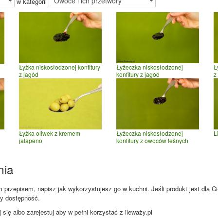
w kategorii
Łyżka niskosłodzonej konfitury
Łyżeczka niskosłodzonej
Ł
z jagód
konfitury z jagód
z
Łyżka oliwek z kremem
Łyżeczka niskosłodzonej
L
jalapeno
konfitury z owoców leśnych
nia
przepisem, napisz jak wykorzystujesz go w kuchni. Jeśli produkt jest dla Ci
zy dostępność.
ię albo zarejestuj aby w pełni korzystać z ileważy.pl