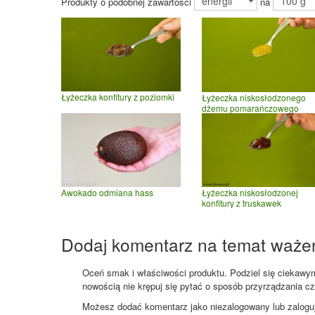
Produkty o podobnej zawartości
na
Łyżeczka konfitury z poziomki
Łyżeczka niskosłodzonego
dżemu pomarańczowego
Awokado odmiana hass
Łyżeczka niskosłodzonej
konfitury z truskawek
Dodaj komentarz na temat waże
Oceń smak i właściwości produktu. Podziel się ciekawym 
nowością nie krępuj się pytać o sposób przyrządzania c
Możesz dodać komentarz jako niezalogowany lub zaloguj s