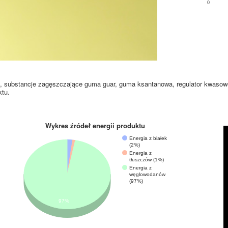
0
yna, substancje zagęszczające guma guar, guma ksantanowa, regulator kwasow
ktu.
Wykres źródeł energii produktu
Energia z białek
(2%)
Energia z
tłuszczów (1%)
Energia z
węglowodanów
(97%)
97%