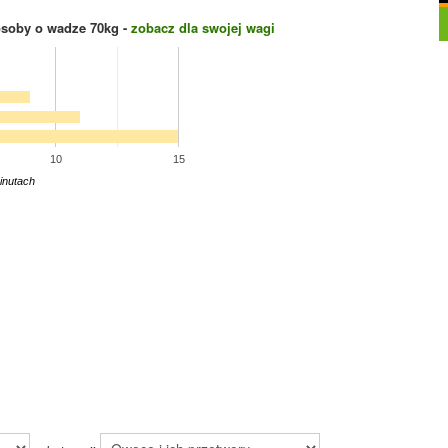
osoby o wadze
70
kg -
zobacz dla swojej wagi
10
15
inutach