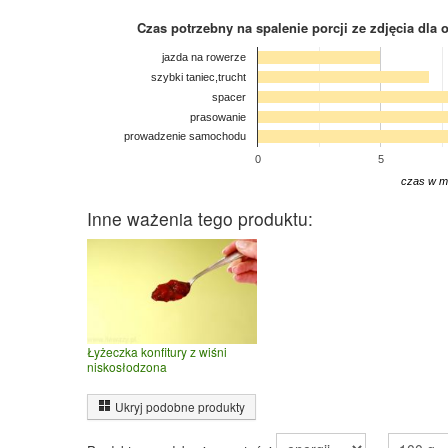
Czas potrzebny na spalenie porcji ze zdjęcia
dla 
jazda na rowerze
szybki taniec,trucht
spacer
prasowanie
prowadzenie samochodu
0
5
czas w m
Inne ważenia tego produktu:
Łyżeczka konfitury z wiśni
niskosłodzona
Ukryj podobne produkty