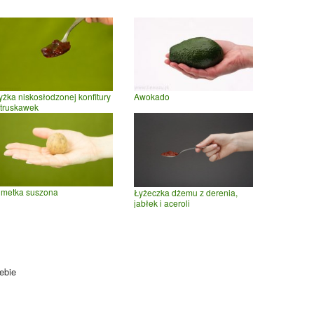
yżka niskosłodzonej konfitury
Awokado
 truskawek
imetka suszona
Łyżeczka dżemu z derenia,
jabłek i aceroli
ebie