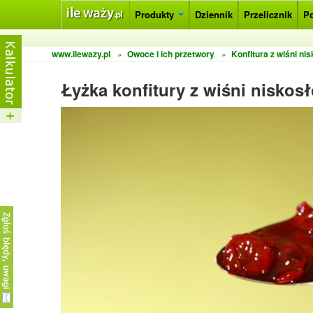
Produkty
Dziennik
Przelicznik
P
www.ilewazy.pl
»
Owoce i ich przetwory
»
Konfitura z wiśni ni
Łyżka konfitury z wiśni niskos