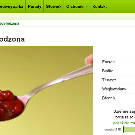
orównywarka
Porady
Słownik
O stronie
Kontakt
skosłodzona
łodzona
Energia
Białko
Tłuszcz
Węglowodany
Błonnik
Dzienne za
Porcja ze zd
pokaż dla m
energia (2 %)