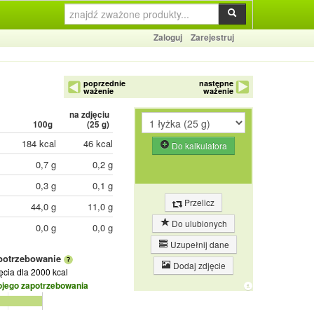
Zaloguj
Zarejestruj
poprzednie
następne
ważenie
ważenie
na zdjęciu
100g
(
25
g)
184 kcal
46 kcal
Do kalkulatora
0,7 g
0,2 g
0,3 g
0,1 g
Przelicz
44,0 g
11,0 g
Do ulubionych
0,0 g
0,0 g
Uzupełnij dane
potrzebowanie
Dodaj zdjęcie
jęcia
dla 2000 kcal
ojego zapotrzebowania