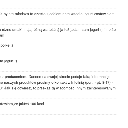
jak bylam mlodsza to czesto zjadalam sam wsad a jogurt zostawialam
 różne smaki mają różną wartość ;) ja też jadam sam jogurt (mimo,że
iam
polke ;)
m jogurt :)
 z producentem. Danone na swojej stronie podaje taką informację:
 naszych produktów prosimy o kontakt z Infolinią (pon. - pt. 8-17) -
 33" Jak się dowiesz, to przekaż tą wiadomość innym zainteresowanym
stawiam,że jakieś 106 kcal