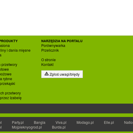
PRODUKTY
NARZĘDZIA NA PORTALU
asiona
Porównywarka
liny i dania mięsne
Przelicznik
a
O stronie
h przetwory
Kontakt
otowe
zbożowe
Zgłoś uwagi/błędy
ia rybne
 przekąski
ich przetwory
rzez Izabelę
pl
Party.pl
Bangla
Viva.pl
Modago.pl
Elle.pl
Natio
pl
Mojpieknyogrod.pl
Burda.pl