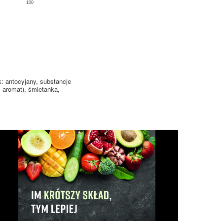
100
: antocyjany, substancje
; aromat), śmietanka,