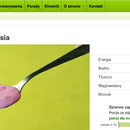
orównywarka
Porady
Słownik
O stronie
Kontakt
sia
Energia
Białko
Tłuszcz
Węglowodany
Błonnik
Dzienne za
Porcja ze zd
pokaż dla m
energia (1 %)