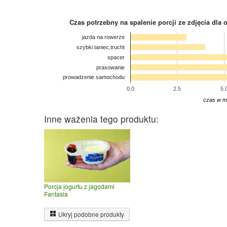
Czas potrzebny na spalenie porcji ze zdjęcia
dla 
jazda na rowerze
szybki taniec,trucht
spacer
prasowanie
prowadzenie samochodu
0.0
2.5
5.
czas w m
Inne ważenia tego produktu:
Porcja jogurtu z jagodami
Fantasia
Ukryj podobne produkty