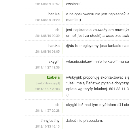
owsianki.
2011/08/09 00:57
haruka
a na opakowaniu nie jest napisane? 
mamie ;)
2011/08/09 01:20
ds
jest napisane,a zauważyłam nawet,że
on też jest za słodki) a wsad zostaw
2011/08/10 00:30
haruka
@ds to moglbysmy jesc fantasie na s
2011/08/10 01:05
skygirl
właśnie,ciekawi mnie ile kalorii ma sa
2011/11/27 19:56
Izabela
@skygirl: proponuję skontaktować się
"Jeśli mają Państwo pytania dotyczące
[autor ilewazy.pl]
opłata wg taryfy lokalnej. 801 33 11
2011/11/27 20:03
:)
ds
skygirl też nad tym myśłałam :D i ob
2011/11/27 20:28
tinnyjustiny
Jakoś nie przepadam.
2012/10/13 16:13