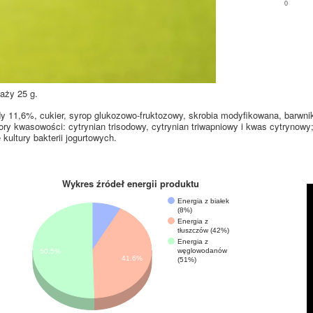
0
aży 25 g.
11,6%, cukier, syrop glukozowo-fruktozowy, skrobia modyfikowana, barwnik
ry kwasowości: cytrynian trisodowy, cytrynian triwapniowy i kwas cytrynowy
kultury bakterii jogurtowych.
Wykres źródeł energii produktu
Energia z białek
(8%)
Energia z
tłuszczów (42%)
Energia z
węglowodanów
50.5%
41.6%
(51%)