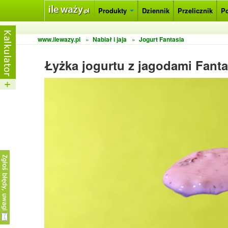
Produkty
Dziennik
Przelicznik
P
www.ilewazy.pl
»
Nabiał i jaja
»
Jogurt Fantasia
Łyżka jogurtu z jagodami Fanta