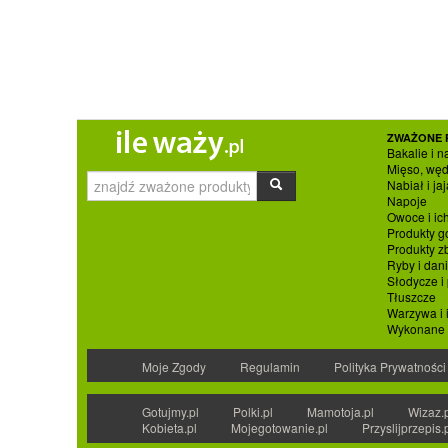
ZWAŻONE 
Bakalie i n
Mięso, węd
Nabiał i jaj
Napoje
Owoce i ic
Produkty g
Produkty 
Ryby i dan
Słodycze i
Tłuszcze
Warzywa i 
Wykonane p
Moje Zgody
Regulamin
Polityka Prywatności
Gotujmy.pl
Polki.pl
Mamotoja.pl
Wizaz.
Kobieta.pl
Mojegotowanie.pl
Przyslijprzepis.