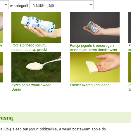
w kategorii
 %
Porcja pitnego jogurtu
Porcja jogurtu kremowego z
P
naturalnego typ grecki
musem jabłkowo-limetkowym
k
Łyżka serka waniliowego
Plaster twarogu chudego
Ł
Danio
J
łasną
a lubię zjeść ten jogurt oddzielnie, a wsad zostawiam sobie do