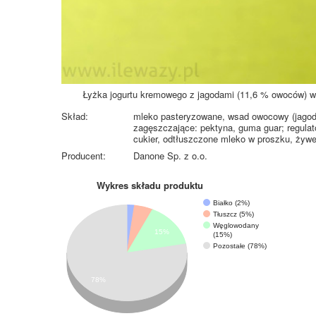
Łyżka jogurtu kremowego z jagodami (11,6 % owoców) w
Skład:
mleko pasteryzowane, wsad owocowy (jagody 
zagęszczające: pektyna, guma guar; regulato
cukier, odtłuszczone mleko w proszku, żywe 
Producent:
Danone Sp. z o.o.
Wykres składu produktu
Białko (2%)
Tłuszcz (5%)
Węglowodany
15%
(15%)
Pozostałe (78%)
78%