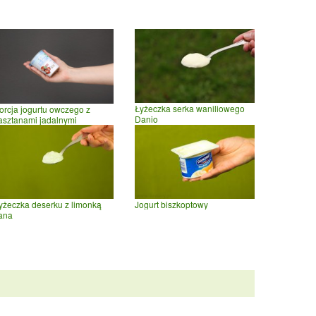
Łyżeczka serka waniliowego
orcja jogurtu owczego z
Danio
asztanami jadalnymi
yżeczka deserku z limonką
Jogurt biszkoptowy
ana