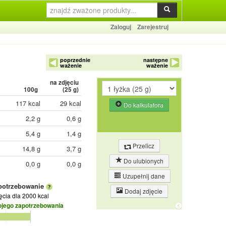
Zaloguj
Zarejestruj
poprzednie
następne
ważenie
ważenie
na zdjęciu
100g
(
25
g)
117 kcal
29 kcal
Do kalkulatora
2,2 g
0,6 g
5,4 g
1,4 g
Przelicz
14,8 g
3,7 g
Do ulubionych
0,0 g
0,0 g
Uzupełnij dane
potrzebowanie
Dodaj zdjęcie
jęcia
dla 2000 kcal
ojego zapotrzebowania