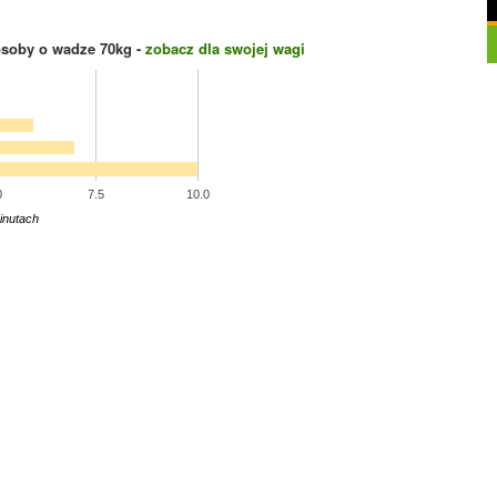
osoby o wadze
70
kg -
zobacz dla swojej wagi
0
7.5
10.0
inutach