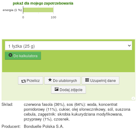
pokaż dla mojego zapotrzebowania
energia (1 %)
0
100
Do kalkulatora
Przelicz
Do ulubionych
Uzupełnij dane
Dodaj zdjęcie
Skład:
czerwona fasola (36%), sos (64%): woda, koncentrat
pomidorowy (11%), cukier, olej słonecznikowy, sól, suszona
cebula, zagęstnik: skrobia kukurydziana modyfikowana,
przyprawy (1%), czosnek.
Producent:
Bonduelle Polska S.A.