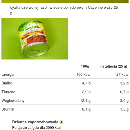
Łyżka czerwonej fasoli w sosie pomidorowym Cayenne waży 25
g.
100g
na zdjęciu (
25
g)
Energia
106 kcal
27 kcal
Białko
4,7 g
1,2 g
Tłuszcz
2,9 g
0,7 g
Węglowodany
12,1 g
3,0 g
Błonnik
6,1 g
1,5 g
Dzienne zapotrzebowanie
Porcja ze zdjęcia
dla 2000 kcal