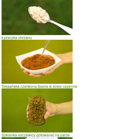
Porcja czerwonej fasoli w sosie pomidorowym Cayenne
Czas potrzebny na spalenie porcji ze zdjęcia
dla osoby o
wadze
70
kg -
zobacz dla swojej wagi
jazda na rowerze
Łyżeczka chrzanu
szybki taniec,trucht
spacer
prasowanie
prowadzenie samochodu
0.0
2.5
5.0
czas w minutach
Teksańska czerwona fasola w sosie cayenne
Szklanka soczewicy gotowanej na parze