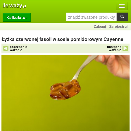
Kalkulator
Produkty
Zaloguj
Zarejestruj
Dziennik
Łyżka czerwonej fasoli w sosie pomidorowym Cayenne
Przelicznik
poprzednie
następne
ważenie
ważenie
Porównywarka
Porady
Słownik
O stronie
Kontakt