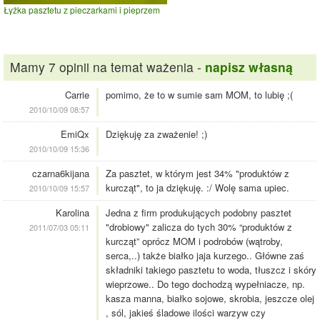
Łyżka pasztetu z pieczarkami i pieprzem
Mamy 7 opinii na temat ważenia -
napisz własną
Carrie
pomimo, że to w sumie sam MOM, to lubię ;(
2010/10/09 08:57
EmiQx
Dziękuję za zważenie! ;)
2010/10/09 15:36
czarna6kijana
Za pasztet, w którym jest 34% "produktów z
kurcząt", to ja dziękuję. :/ Wolę sama upiec.
2010/10/09 15:57
Karolina
Jedna z firm produkujących podobny pasztet
"drobiowy" zalicza do tych 30% “produktów z
2011/07/03 05:11
kurcząt” oprócz MOM i podrobów (wątroby,
serca,..) także białko jaja kurzego.. Główne zaś
składniki takiego pasztetu to woda, tłuszcz i skóry
wieprzowe.. Do tego dochodzą wypełniacze, np.
kasza manna, białko sojowe, skrobia, jeszcze olej
, sól, jakieś śladowe ilości warzyw czy