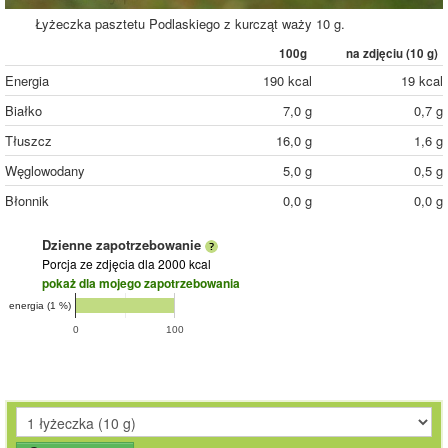
Łyżeczka pasztetu Podlaskiego z kurcząt waży 10 g.
100g
na zdjęciu (
10
g)
Energia
190 kcal
19 kcal
Białko
7,0 g
0,7 g
Tłuszcz
16,0 g
1,6 g
Węglowodany
5,0 g
0,5 g
Błonnik
0,0 g
0,0 g
Dzienne zapotrzebowanie
Porcja ze zdjęcia
dla 2000 kcal
pokaż dla mojego zapotrzebowania
energia (1 %)
0
100