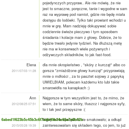
pojedynczych przypraw.. Ale nie mówię, że nie
jest to smaczne, poręczne, tanie i wygodne w sam
raz na wyprawę pod namiot, gdzie nie będę miała
dostępu do lodówki. Tylko taki prowiant wchodzi u
mnie w grę. Mam nadzieję dokupywać sobie
codziennie świeże pieczywo i tym sposobem
śniadania i kolacje mam z głowy. Dobrze, że to
będzie trwało jedynie tydzień. Na dłuższą metę
nie ma w konserwach wiele pożywnych i
odżywczych składników, to jak fast-food.
Elena
dla mnie okropieństwo , "skóry z kurcząt" albo co
gorsza "zmiażdżone głowy kurcząt" przyprawiają
2011/07/03 11:28
mnie o mdłości , za to pasztet sojowy z papryką
UWIELBIAM, polecam każdemu kto lubi takie
smarowidła na kanapkach :)
Ann
Najgorsze w tym wszystkim jest to, że mimo, że
wiem, że to same skóry, tłuszcz i najgorsze syfy,
2012/08/25 07:51
to i tak jest przepyszne :(
6abed1f623b5c45b3c6f7adb49b34c65a7e0b42b
Nigdy mi to specjalnie nie smakowało; a odkąd
zainteresowałam się składem tego, co jem, to już
2015/05/28 19:39