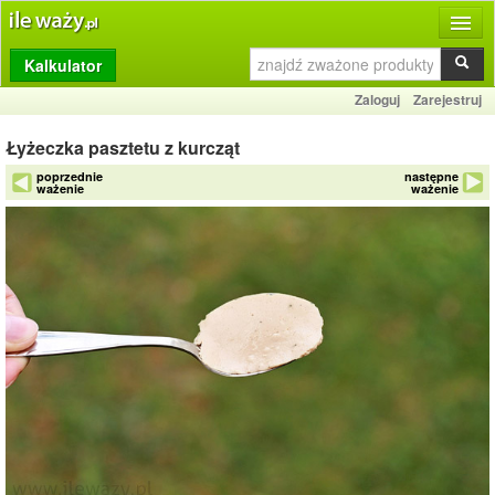
Kalkulator
Produkty
Zaloguj
Zarejestruj
Dziennik
Łyżeczka pasztetu z kurcząt
Przelicznik
poprzednie
następne
ważenie
ważenie
Porównywarka
Porady
Słownik
O stronie
Kontakt