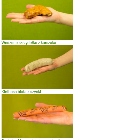
prasowanie
prowadzenie samochodu
0
2
4
czas w minutach
Wędzone skrzydełko z kurczaka
Kiełbasa biała z szynki