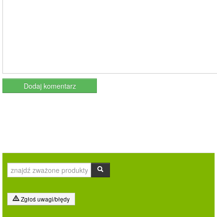
Zgłoś uwagi/błędy